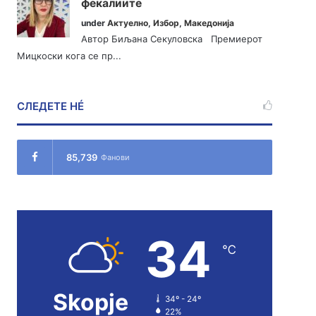
фекалиите
under
Актуелно
,
Избор
,
Македонија
Автор Биљана Секуловска Премиерот
Мицкоски кога се пр...
СЛЕДЕТЕ НÉ
85,739
Фанови
34
℃
Skopje
34º - 24º
22%