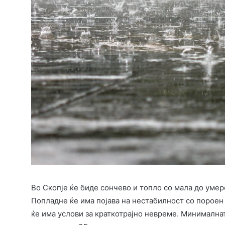
Во Скопје ќе биде сончево и топло со мала до умер
Попладне ќе има појава на нестабилност со пороен
ќе има услови за краткотрајно невреме. Минималнат