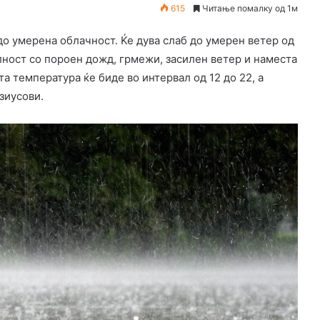
615
Читање помалку од 1м
до умерена облачност. Ќе дува слаб до умерен ветер од
ност со пороен дожд, грмежи, засилен ветер и наместа
а температура ќе биде во интервал од 12 до 22, а
зиусови.