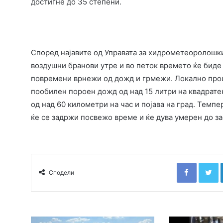
достигне до 35 степени.
Според најавите од Управата за хидрометеоролошки
воздушни бранови утре и во петок времето ќе биде
повремени врнежи од дожд и грмежи. Локално проц
пообилен пороен дожд од над 15 литри на квадрате
од над 60 километри на час и појава на град. Темп
ќе се задржи посвежо време и ќе дува умерен до з
Faceboo
T
Сподели