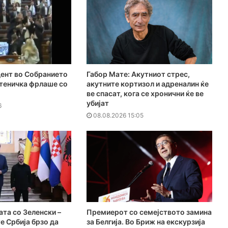
ент во Собранието
Габор Мате: Акутниот стрес,
атеничка фрлаше со
акутните кортизол и адреналин ќе
ве спасат, кога се хронични ќе ве
убијат
6
08.08.2026 15:05
ата со Зеленски –
Премиерот со семејството замина
е Србија брзо да
за Белгија. Во Бриж на екскурзија