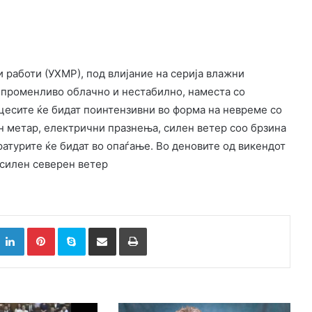
 работи (УХМР), под влијание на серија влажни
 променливо облачно и нестабилно, наместа со
есите ќе бидат поинтензивни во форма на невреме со
н метар, електрични празнења, силен ветер соо брзина
ературите ќе бидат во опаѓање. Во деновите од викендот
асилен северен ветер
k
witter
LinkedIn
Pinterest
Skype
Сподели преку Е-маил
Испринтај