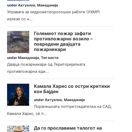
under
Актуелно
,
Македонија
Управата за хидрометеоролошки работи (УХМР)
излезе со н...
Големиот пожар зафати
противпожарно возило –
повредени двајцата
пожарникари
under
Македонија
,
Топ вести
Двајца пожарникари од Територијалната
противпожарна еди...
Камала Харис со остри критики
кон Бајден
under
Актуелно
,
Македонија
Поранешната потпретседателка на САД,
Камала Харис, сè п...
Да го прославиме талогот на