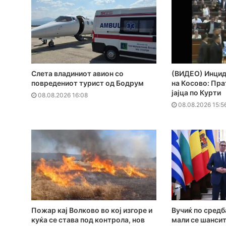
Слета владиниот авион со
(ВИДЕО) Инцид
повредениот турист од Бодрум
на Косово: Пр
јајца по Курти
08.08.2026 16:08
08.08.2026 15:5
Пожар кај Волково во кој изгоре и
Вучиќ по средб
куќа се става под контрола, нов
мали се шансит