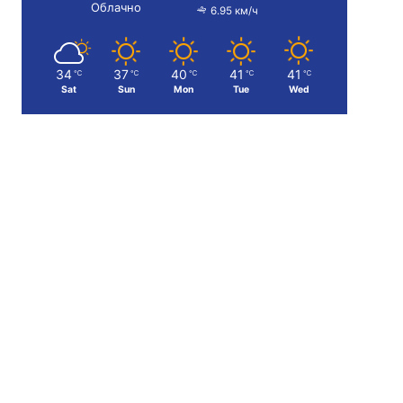
Облачно
6.95 км/ч
34
37
40
41
41
℃
℃
℃
℃
℃
Sat
Sun
Mon
Tue
Wed