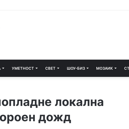
 Собранието на Косово: Пратеничка фрлаше со јајца по Курти
А
УМЕТНОСТ
СВЕТ
ШОУ-БИЗ
МОЗАИК
С
попладне локална
пороен дожд