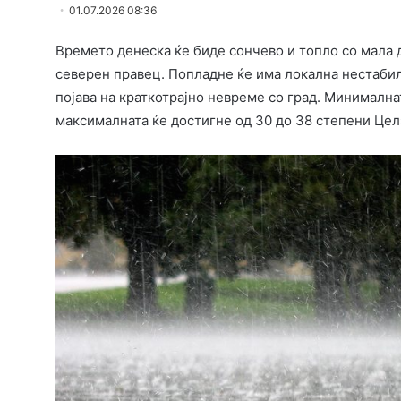
01.07.2026 08:36
Времето денеска ќе биде сончево и топло со мала 
северен правец. Попладне ќе има локална нестабил
појава на краткотрајно невреме со град. Минималнат
максималната ќе достигне од 30 до 38 степени Цел