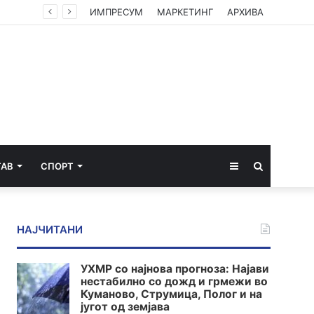
ИМПРЕСУМ
МАРКЕТИНГ
АРХИВА
Sidebar
Пребарај
ТАВ
СПОРТ
за
НАЈЧИТАНИ
УХМР со најнова прогноза: Најави
нестабилно со дожд и грмежи во
Куманово, Струмица, Полог и на
југот од земјава