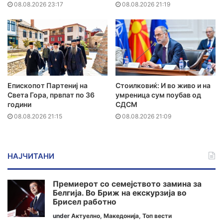
08.08.2026 23:17
08.08.2026 21:19
Епископот Партениј на
Стоилковиќ: И во живо и на
Света Гора, првпат по 36
умреница сум поубав од
години
СДСМ
08.08.2026 21:15
08.08.2026 21:09
НАЈЧИТАНИ
Премиерот со семејството замина за
Белгија. Во Бриж на екскурзија во
Брисел работно
under
Актуелно
,
Македонија
,
Топ вести