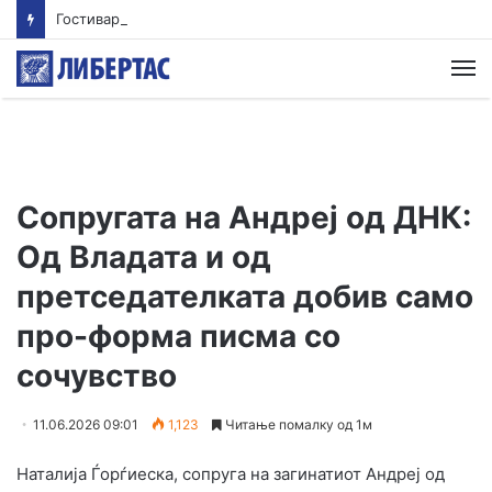
Гостиварци и натаму без пивка вода
М
Сопругата на Андреј од ДНК:
Од Владата и од
претседателката добив само
про-форма писма со
сочувство
11.06.2026 09:01
1,123
Читање помалку од 1м
Наталија Ѓорѓиеска, сопруга на загинатиот Андреј од