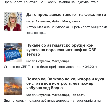
Премиерот, Христијан Мицкоски, замина на најавуваната е...
Да го прославиме талогот на фекалиите
under
Актуелно
,
Избор
,
Македонија
Автор Биљана Секуловска Премиерот Мицкоски
кога се пр...
Пукале со автоматско оружје кон
куќата на поранешниот шеф на СВР
Тетово
under
Актуелно
,
Македонија
Утрово во СВР Тетово било пријавено дека околу 04:20 ча...
Пожар кај Волково во кој изгоре и куќа
се става под контрола, нов пожар
избувна зад Водно
under
Актуелно
,
Македонија
,
Топ вести
Два поголеми пожари избувнаа денеска на територијата на...