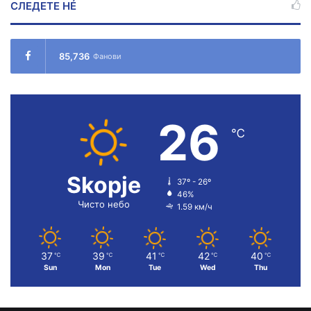
СЛЕДЕТЕ НÉ
85,736
Фанови
26
℃
Skopje
37º - 26º
46%
Чисто небо
1.59 км/ч
37
39
41
42
40
℃
℃
℃
℃
℃
Sun
Mon
Tue
Wed
Thu