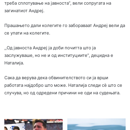
треба сплотување на јавноста”, вели сопругата на
загинатиот Андреј.
Прашањето дали колегите го забораваат Андреј вели да
се упати на колегите.
,,Од јавноста Андреј ја доби почитта што ја
заслужуваше, но не и од институциите”, децидна е
Наталија.
Сака да верува дека обвинителството си ја врши
работата најдобро што може. Наталија следи сè што се
случува, но од одредени причини не оди на судењата.