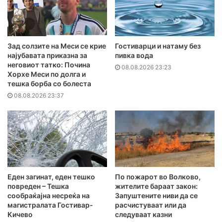
Зад солзите на Меси се крие
Гостиварци и натаму без
најубавата приказна за
пивка вода
неговиот татко: Почина
08.08.2026 23:23
Хорхе Меси по долга и
тешка борба со болеста
08.08.2026 23:37
Еден загинат, еден тешко
По пожарот во Волково,
повреден – Тешка
жителите бараат закон:
сообраќајна несреќа на
Запуштените ниви да се
магистралата Гостивар-
расчистуваат или да
Кичево
следуваат казни