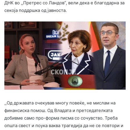
ДНК во ,,Претрес со Ландов”, вели дека е благодарна за
секоја поддршка од јавноста.
,,Од државата очекував многу повеќе, не мислам на
финансиска помош. Од Владата и претседателката
добивме само про-форма писма со сочувство. Треба
општа свест и поука ваква трагедија да не се повтори и