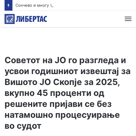
Сончево и многу топло, попладне услови за локален пороен дожд и ретки грмежи
М
Советот на ЈО го разгледа и
усвои годишниот извештај за
Вишото ЈО Скопје за 2025,
вкупно 45 проценти од
решените пријави се без
натамошно процесуирање
во судот