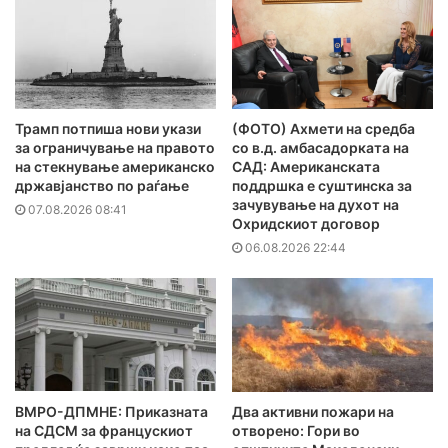
Трамп потпиша нови укази
(ФОТО) Ахмети на средба
за ограничување на правото
со в.д. амбасадорката на
на стекнување американско
САД: Американската
државјанство по раѓање
поддршка е суштинска за
зачувување на духот на
07.08.2026 08:41
Охридскиот договор
06.08.2026 22:44
ВМРО-ДПМНЕ: Приказната
Два активни пожари на
на СДСМ за францускиот
отворено: Гори во