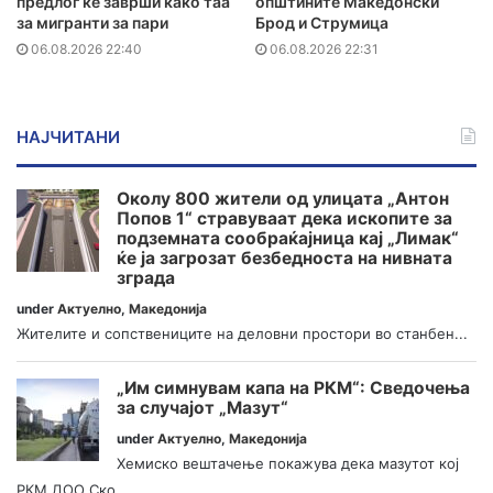
предлог ќе заврши како таа
општините Македонски
за мигранти за пари
Брод и Струмица
06.08.2026 22:40
06.08.2026 22:31
НАЈЧИТАНИ
Околу 800 жители од улицата „Антон
Попов 1“ стравуваат дека ископите за
подземната сообраќајница кај „Лимак“
ќе ја загрозат безбедноста на нивната
зграда
under
Актуелно
,
Македонија
Жителите и сопствениците на деловни простори во станбен...
„Им симнувам капа на РКМ“: Сведочења
за случајот „Мазут“
under
Актуелно
,
Македонија
Хемиско вештачење покажува дека мазутот кој
РКМ ДОО Ско...