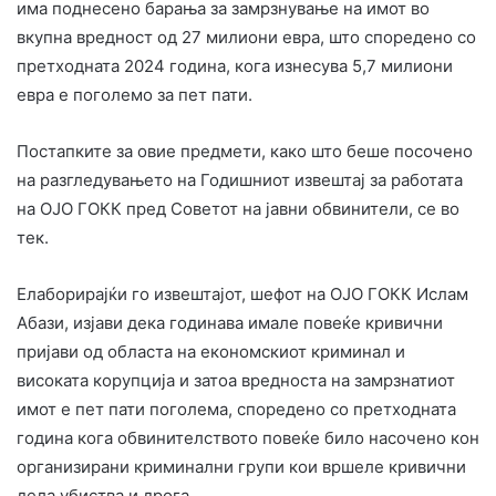
има поднесено барања за замрзнување на имот во
вкупна вредност од 27 милиони евра, што споредено со
претходната 2024 година, кога изнесува 5,7 милиони
евра е поголемо за пет пати.
Постапките за овие предмети, како што беше посочено
на разгледувањето на Годишниот извештај за работата
на ОЈО ГОКК пред Советот на јавни обвинители, се во
тек.
Елаборирајќи го извештајот, шефот на ОЈО ГОКК Ислам
Абази, изјави дека годинава имале повеќе кривични
пријави од областа на економскиот криминал и
високата корупција и затоа вредноста на замрзнатиот
имот е пет пати поголема, споредено со претходната
година кога обвинителството повеќе било насочено кон
организирани криминални групи кои вршеле кривични
дела убиства и дрога.