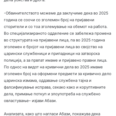
-Обвинителството можеме да заклучиме дека во 2025
година се соочи со зголемен број на пријавени
сторители и со тоа зголемување на обемот на работа.
Во специјализираното одделение се забележа промена
во структурата на пријавени лица, па во 2025 година
зголемен е бројот на пријавени лица во својство на
царински службеници и припадници на затворска
полиција, а за првпат имаме и пријавено правни лица.
По однос на видот на кривични дела во 2025 имаме
зголемен број на оформени предмети за кривично дело
царинска измама, оддавање службена тајна и
фалсификување исправа, секако како и коруптивните
дела, примање поткуп и злоупотреба на службено
овластување– изјави Абази.
Анализата, како што нагласи Абази, покажува дека