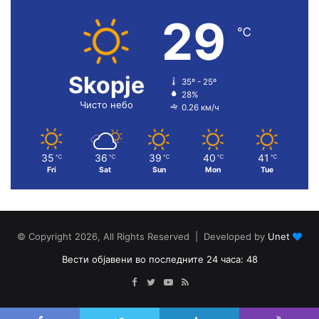
29
℃
Skopje
35º - 25º
28%
Чисто небо
0.26 км/ч
35
36
39
40
41
℃
℃
℃
℃
℃
Fri
Sat
Sun
Mon
Tue
© Copyright 2026, All Rights Reserved | Developed by
Unet
Вести објавени во последните 24 часа: 48
Facebook
Twitter
YouTube
RSS