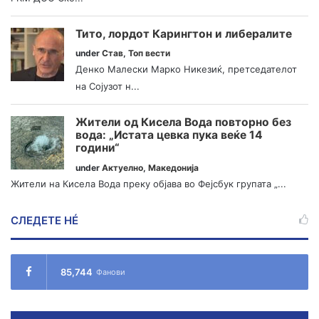
Тито, лордот Карингтон и либералите
under
Став
,
Топ вести
Денко Малески Марко Никезиќ, претседателот
на Сојузот н...
Жители од Кисела Вода повторно без
вода: „Истата цевка пука веќе 14
години“
under
Актуелно
,
Македонија
Жители на Кисела Вода преку објава во Фејсбук групата „...
СЛЕДЕТЕ НÉ
85,744
Фанови