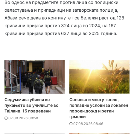
Во однос на предметите против лица со полициски
овластувања и припадници на затворската полција,
Абази рече дека во континутет се бележи раст од 128
кривични пријави против 324 лица во 2024, на 167
кривични пријави против 637 лица во 2025 година.
Седуммина убиени во
Сончево и многу топло,
пукањето во училиште во
попладне услови за локален
Тајланд, 15 повредени
пороен дожд и ретки
грмежи
07.08.2026 08:58
07.08.2026 08:46