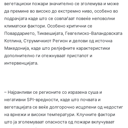
вегетациски пожари значително се зголемува и може
да премине во високо до екстремно ниво, особено во
подрачјата каде што се совпаѓаат повеќе неповолни
климатски фактори. Особено критични се
Повардарието, Тиквешијата, Гевгелиско-Валандовската
Котлина, Струмичкиот Регион и делови од источна
Македонија, каде што релјефните карактеристики
дополнително ги отежнуваат пристапот и
интервенцијата.
– Најранливи се регионите со изразена суша и
негативни SPI-вредности, каде што почвата и
вегетацијата се веќе долгорочно исцрпени од недостиг
на врнежи и високи температури. Клучните фактори
што ја зголемуваат опасноста од пожари вклучуваат