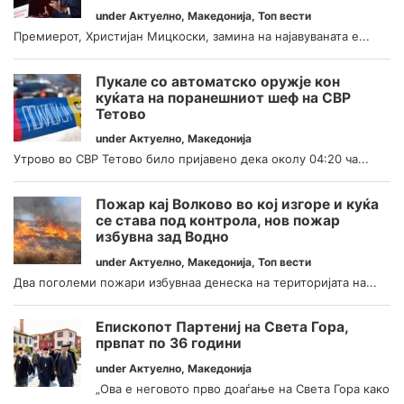
under
Актуелно
,
Македонија
,
Топ вести
Премиерот, Христијан Мицкоски, замина на најавуваната е...
Пукале со автоматско оружје кон
куќата на поранешниот шеф на СВР
Тетово
under
Актуелно
,
Македонија
Утрово во СВР Тетово било пријавено дека околу 04:20 ча...
Пожар кај Волково во кој изгоре и куќа
се става под контрола, нов пожар
избувна зад Водно
under
Актуелно
,
Македонија
,
Топ вести
Два поголеми пожари избувнаа денеска на територијата на...
Епископот Партениј на Света Гора,
првпат по 36 години
under
Актуелно
,
Македонија
„Ова е неговото прво доаѓање на Света Гора како