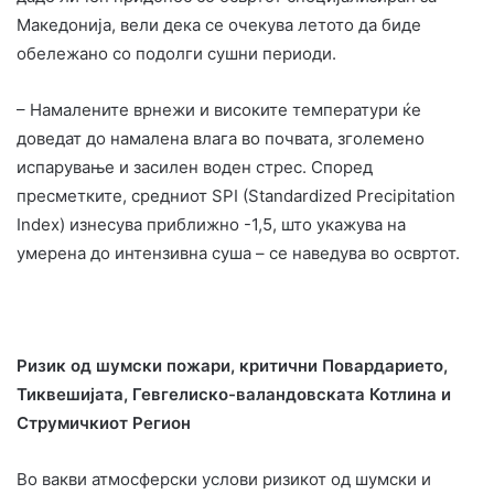
Македонија, вели дека се очекува летото да биде
обележано со подолги сушни периоди.
– Намалените врнежи и високите температури ќе
доведат до намалена влага во почвата, зголемено
испарување и засилен воден стрес. Според
пресметките, средниот SPI (Standardized Precipitation
Index) изнесува приближно -1,5, што укажува на
умерена до интензивна суша – се наведува во освртот.
Ризик од шумски пожари, критични Повардарието,
Тиквешијата, Гевгелиско-валандовската Котлина и
Струмичкиот Регион
Во вакви атмосферски услови ризикот од шумски и