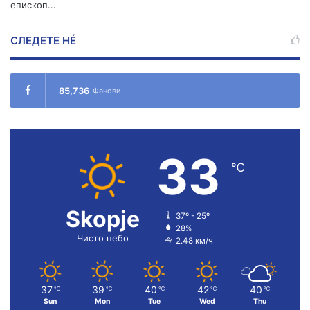
епископ...
СЛЕДЕТЕ НÉ
85,736
Фанови
33
℃
Skopje
37º - 25º
28%
Чисто небо
2.48 км/ч
37
39
40
42
40
℃
℃
℃
℃
℃
Sun
Mon
Tue
Wed
Thu