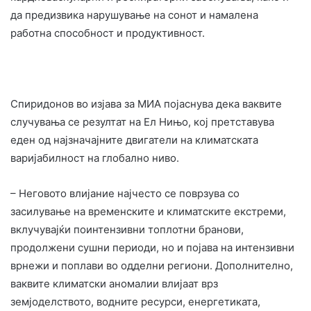
да предизвика нарушување на сонот и намалена
работна способност и продуктивност.
Спиридонов во изјава за МИА појаснува дека ваквите
случувања се резултат на Ел Нињо, кој претставува
еден од најзначајните двигатели на климатската
варијабилност на глобално ниво.
– Неговото влијание најчесто се поврзува со
засилување на временските и климатските екстреми,
вклучувајќи поинтензивни топлотни бранови,
продолжени сушни периоди, но и појава на интензивни
врнежи и поплави во одделни региони. Дополнително,
ваквите климатски аномалии влијаат врз
земјоделството, водните ресурси, енергетиката,