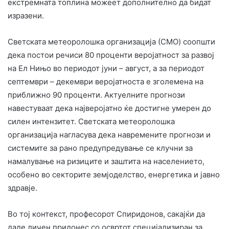
екстремната топлина можеет дополнително да бидат
изразени.
Светската метеоролошка организација (СMO) соопшти
дека постои речиси 80 проценти веројатност за развој
на Ел Нињо во периодот јуни – август, а за периодот
септември – декември веројатноста е зголемена на
приближно 90 проценти. Актуелните прогнози
навестуваат дека најверојатно ќе достигне умерен до
силен интензитет. Светската метеоролошка
организација нагласува дека навремените прогнози и
системите за рано предупредување се клучни за
намалување на ризиците и заштита на населението,
особено во секторите земјоделство, енергетика и јавно
здравје.
Во тој контекст, професорот Спиридонов, сакајќи да
даде личен придонес со освртот специјализиран за