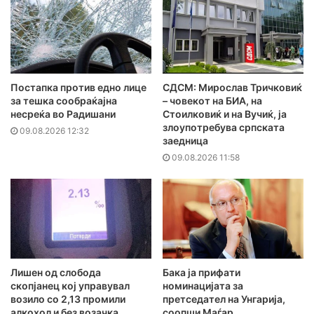
Постапка против едно лице
СДСМ: Мирослав Тричковиќ
за тешка сообраќајна
– човекот на БИА, на
несреќа во Радишани
Стоилковиќ и на Вучиќ, ја
злоупотребува српската
09.08.2026 12:32
заедница
09.08.2026 11:58
Лишен од слобода
Бака ја прифати
скопјанец кој управувал
номинацијата за
возило со 2,13 промили
претседател на Унгарија,
алкохол и без возачка
соопши Маѓар