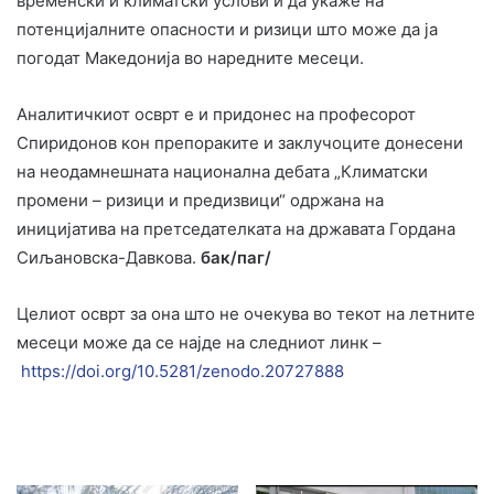
временски и климатски услови и да укаже на
потенцијалните опасности и ризици што може да ја
погодат Македонија во наредните месеци.
Аналитичкиот осврт е и придонес на професорот
Спиридонов кон препораките и заклучоците донесени
на неодамнешната национална дебата „Климатски
промени – ризици и предизвици“ одржана на
иницијатива на претседателката на државата Гордана
Сиљановска-Давкова.
бак/паг/
Целиот осврт за она што не очекува во текот на летните
месеци може да се најде на следниот линк –
https://doi.org/10.5281/zenodo.20727888