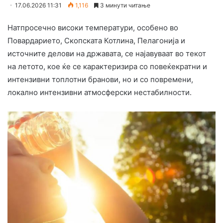
17.06.2026 11:31
1,116
3 минути читање
Натпросечно високи температури, особено во
Повардарието, Скопската Котлина, Пелагонија и
источните делови на државата, се најавуваат во текот
на летото, кое ќе се карактеризира со повеќекратни и
интензивни топлотни бранови, но и со повремени,
локално интензивни атмосферски нестабилности.