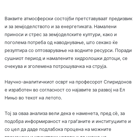
Ваквите атмосферски состојби претставуваат предизвик
и за земјоделството и за енергетиката. Намалени
приноси и стрес за земјоделските култури, како и
поголема потреба од наводнување, што секако ќе
резултира со оптоварување на водните ресурси. Поради
сушниот период и намалените хидролошки дотоци, се
очекува и зголемена потрошувачка на струја.
Научно-аналитичкиот осврт на професорот Спиридонов
е изработен во согласност со најавите за развој на Ел
Нињо во текот на летото.
Тој за оваа анализа вели дека е наменета, пред сè, за
подобра информираност на граѓаните и институциите и
со цел да даде подлабока процена на можните