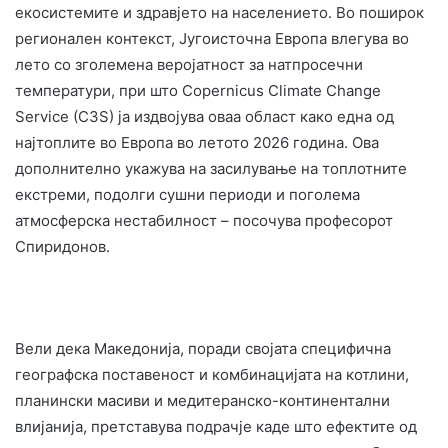
екосистемите и здравјето на населението. Во поширок
регионален контекст, Југоисточна Европа влегува во
лето со зголемена веројатност за натпросечни
температури, при што Copernicus Climate Change
Service (C3S) ја издвојува оваа област како една од
најтоплите во Европа во летото 2026 година. Ова
дополнително укажува на засилување на топлотните
екстреми, подолги сушни периоди и поголема
атмосферска нестабилност – посочува професорот
Спиридонов.
Вели дека Македонија, поради својата специфична
географска поставеност и комбинацијата на котлини,
планински масиви и медитеранско-континентални
влијанија, претставува подрачје каде што ефектите од