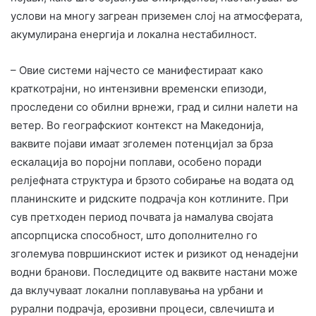
услови на многу загреан приземен слој на атмосферата,
акумулирана енергија и локална нестабилност.
– Овие системи најчесто се манифестираат како
краткотрајни, но интензивни временски епизоди,
проследени со обилни врнежи, град и силни налети на
ветер. Во географскиот контекст на Македонија,
ваквите појави имаат зголемен потенцијал за брза
ескалација во поројни поплави, особено поради
релјефната структура и брзото собирање на водата од
планинските и ридските подрачја кон котлините. При
сув претходен период почвата ја намалува својата
апсорпциска способност, што дополнително го
зголемува површинскиот истек и ризикот од ненадејни
водни бранови. Последиците од ваквите настани може
да вклучуваат локални поплавувања на урбани и
рурални подрачја, ерозивни процеси, свлечишта и