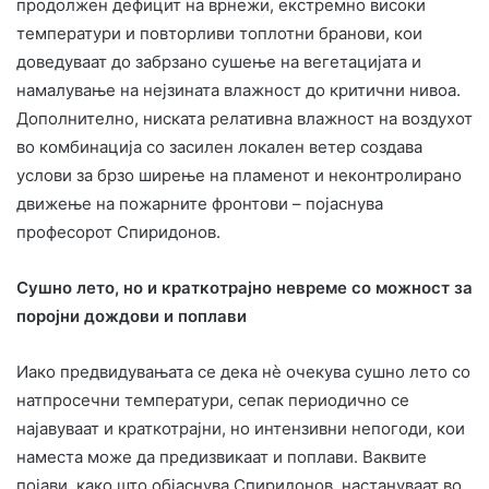
продолжен дефицит на врнежи, екстремно високи
температури и повторливи топлотни бранови, кои
доведуваат до забрзано сушење на вегетацијата и
намалување на нејзината влажност до критични нивоа.
Дополнително, ниската релативна влажност на воздухот
во комбинација со засилен локален ветер создава
услови за брзо ширење на пламенот и неконтролирано
движење на пожарните фронтови – појаснува
професорот Спиридонов.
Сушно лето, но и краткотрајно невреме со можност за
поројни дождови и поплави
Иако предвидувањата се дека нè очекува сушно лето со
натпросечни температури, сепак периодично се
најавуваат и краткотрајни, но интензивни непогоди, кои
наместа може да предизвикаат и поплави. Ваквите
појави, како што објаснува Спиридонов, настануваат во