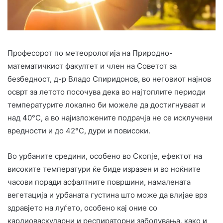
Професорот по метеорологија на Природно-
математичкиот факултет и член на Советот за
безбедност, д-р Владо Спиридонов, во неговиот најнов
осврт за летото посочува дека во најтоплите периоди
температурите локално би можеле да достигнуваат и
над 40°C, а во најизложените подрачја не се исклучени
вредности и до 42°C, дури и повисоки.
Во урбаните средини, особено во Скопје, ефектот на
високите температури ќе биде изразен и во ноќните
часови поради асфалтните површини, намалената
вегетација и урбаната густина што може да влијае врз
здравјето на луѓето, особено кај оние со
кардиоваскуларни и респираторни заболувања, како и