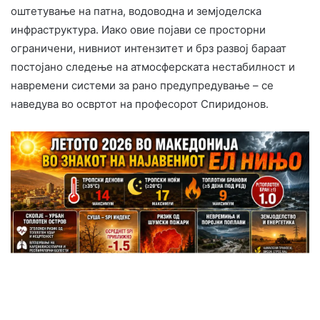
оштетување на патна, водоводна и земјоделска
инфраструктура. Иако овие појави се просторни
ограничени, нивниот интензитет и брз развој бараат
постојано следење на атмосферската нестабилност и
навремени системи за рано предупредување – се
наведува во освртот на професорот Спиридонов.