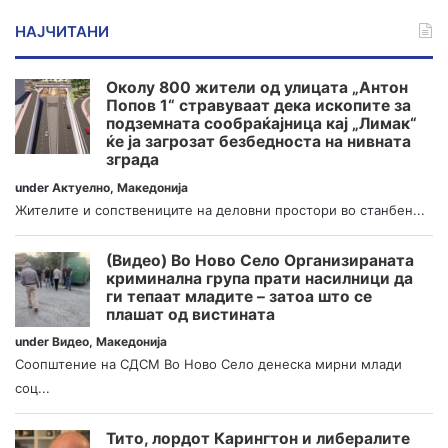
НАЈЧИТАНИ
Околу 800 жители од улицата „Антон
Попов 1“ стравуваат дека ископите за
подземната сообраќајница кај „Лимак“
ќе ја загрозат безбедноста на нивната
зграда
under
Актуелно
,
Македонија
Жителите и сопствениците на деловни простори во станбен...
(Видео) Во Ново Село Организираната
криминална група прати насилници да
ги тепаат младите – затоа што се
плашат од вистината
under
Видео
,
Македонија
Соопштение на СДСМ Во Ново Село денеска мирни млади
соц...
Тито, лордот Карингтон и либералите