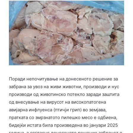
Поради непочитување на донесеното решение за
забрана за увоз на живи животни, производи и нус
производи од животинско потекло заради заштита
од внесување на вирусот на високопатогена
авијарна инфлуенса (птичји грип) во земјава,
пратката со змрзнатото пилешко месо е одбиена,
бидејќи истата била произведена во јануари 2025
година, а согласно донесеното решение забранет е