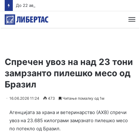
До 22 август Обвинителството треба да одлучи дали ќе подигне обвинение против Груби, во спротивно му се укинува куќниот притвор
М
Спречен увоз на над 23 тони
замрзанто пилешко месо од
Бразил
16.06.2026 11:24
473
Читање помалку од 1м
Агенцијата за храна и ветеринарство (АХВ) спречи
увоз на 23.685 килограми замрзнато пилешко месо
по потекло од Бразил.