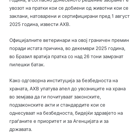
увозот на пратки кои се добиени од животни кои се
заклани, натоварени и сертифицирани пред 1 август
2025 година, извести АХВ.
Официјалните ветеринари на овој граничен премин
поради истата причина, во декември 2025 година,
во Бразил вратија пратка со над 26 тони замрзнат
пилешки батак.
Како одговорна институција за безбедноста на
храната, АХВ упатува апел до увозниците на храна
во земјава да ги почитуваат законските,
подзаконските акти и стандардите кои се
однесуваат на безбедноста, бидејќи здравјето на
граѓаните е приоритет и за Агенцијата и за
државата.