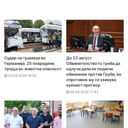
Судир на трамваи во
До 22 август
Германија: 25 повредени,
Обвинителството треба да
тројца во животна опасност
одлучи дали ќе подигне
обвинение против Груби, во
06.08.2026 18:26
спротивно му се укинува
куќниот притвор
06.08.2026 17:43