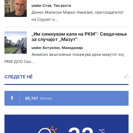
under
Став
,
Топ вести
Денко Малески Марко Никезиќ, претседателот
на Сојузот н...
„Им симнувам капа на РКМ“: Сведочења
за случајот „Мазут“
under
Актуелно
,
Македонија
Хемиско вештачење покажува дека мазутот кој
РКМ ДОО Ско...
СЛЕДЕТЕ НÉ
85,747
Фанови
℃