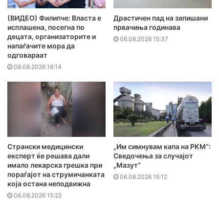
(ВИДЕО) Филипче: Власта е
Драстичен пад на запишани
исплашена, посегна по
првачиња годинава
децата, организаторите и
06.08.2026 15:37
напаѓачите мора да
одговараат
06.08.2026 16:14
Странски медицински
„Им симнувам капа на РКМ“:
експерт ќе решава дали
Сведочења за случајот
имало лекарска грешка при
„Мазут“
пораѓајот на струмичанката
06.08.2026 15:12
која остана неподвижна
06.08.2026 15:22