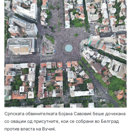
Српската обвинителката Бојана Савовиќ беше дочекана
со овации од присутните, кои се собрани во Белград
против власта на Вучиќ.