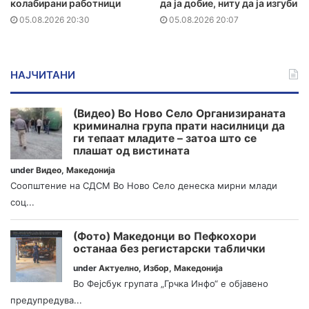
колабирани работници
да ја добие, ниту да ја изгуби
05.08.2026 20:30
05.08.2026 20:07
НАЈЧИТАНИ
(Видео) Во Ново Село Организираната
криминална група прати насилници да
ги тепаат младите – затоа што се
плашат од вистината
under
Видео
,
Македонија
Соопштение на СДСМ Во Ново Село денеска мирни млади
соц...
(Фото) Македонци во Пефкохори
останаа без регистарски таблички
under
Актуелно
,
Избор
,
Македонија
Во Фејсбук групата „Грчка Инфо“ е објавено
предупредува...