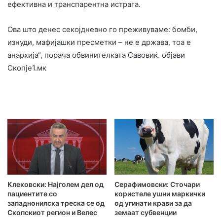
ефективна и транспарентна истрага.
Ова што денес секојдневно го преживуваме: бомби,
изнуди, мафијашки пресметки – не е држава, тоа е
анархија“, порача обвинителката Савовиќ. објави
Скопје1.мк
Клековски: Најголем дел од
Серафимовски: Сточари
пациентите сo
користеле ушни маркички
западнонилска треска се од
од угинати крави за да
Скопскиот регион и Велес
земаат субвенции