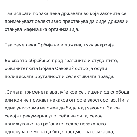
Таа испрати порака дека државата во која законите се
применуваат селективно престанува да биде држава и
станува мафијашка организација.
Таа рече дека Србија не е држава, туку анархија.
Во своето обраќање пред граѓаните и студентите,
обвинителката Бојана Савовиќ остро ја осуди
полициската бруталност и селективната правда:
„Силата применета врз луѓе кои се лишени од слобода
или кои не пружаат никаков отпор е злосторство. Ниту
една униформа не смее да биде над законот. Затоа,
секоја прекумерна употреба на сила, секое
понижување на граѓаните, секое незаконско
однесување мора да биде предмет на ефикасна,