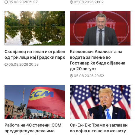
05.08.2026 21:12
05.08.2026 21:02
Скопјанец натепан и ограбен
Клековски: Анализата на
од три лица кај Градски парк
водата за пиење во
Гостивар ќе биде објавена
05.08.2026 20:58
до 20 август
05.08.2026 20:52
Работа на 40 степени: ССМ
Си-Ен-Ен: Трамп е заглавен
предупредува дека има
во војна што не може ниту