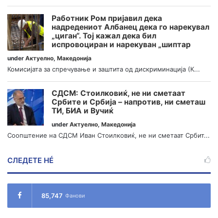
Работник Ром пријавил дека
надредениот Албанец дека го нарекувал
„циган“. Тој кажал дека бил
испровоциран и нарекуван „шиптар
under
Актуелно
,
Македонија
Комисијата за спречување и заштита од дискриминација (К...
СДСМ: Стоилковиќ, не ни сметаат
Србите и Србија – напротив, ни сметаш
ТИ, БИА и Вучиќ
under
Актуелно
,
Македонија
Соопштение на СДСМ Иван Стоилковиќ, не ни сметаат Србит...
СЛЕДЕТЕ НÉ
85,747
Фанови