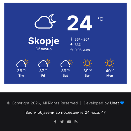
24
℃
Skopje
36º - 20º
33%
Облачно
0.95 км/ч
36
37
39
39
40
℃
℃
℃
℃
℃
Thu
Fri
Sat
Sun
Mon
© Copyright 2026, All Rights Reserved | Developed by
Unet
Вести објавени во последните 24 часа: 47
Facebook
Twitter
YouTube
RSS