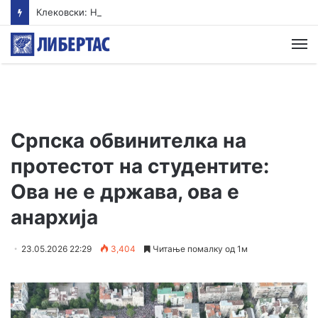
Клековски: Најголем дел од пациентите сo западнонилска треска се од Скопскиот регион и Велес
М
Српска обвинителка на
протестот на студентите:
Ова не е држава, ова е
анархија
23.05.2026 22:29
3,404
Читање помалку од 1м