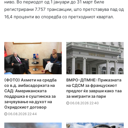
ниво. Во периодот од 1 јануари до 31 март биле
регистрирани 7.757 трансакции, што претставува пад од
16,4 проценти во споредба со претходниот квартал.
(ФОТО) Ахмети на средба
ВМРО-ДПМНЕ: Приказната
со в.д. амбасадорката на
на СДСМ за францускиот
САД: Американската
предлог ќе заврши како таа
поддршка е суштинска за
за мигранти за пари
зачувување на духот на
06.08.2026 22:40
Охридскиот договор
06.08.2026 22:44