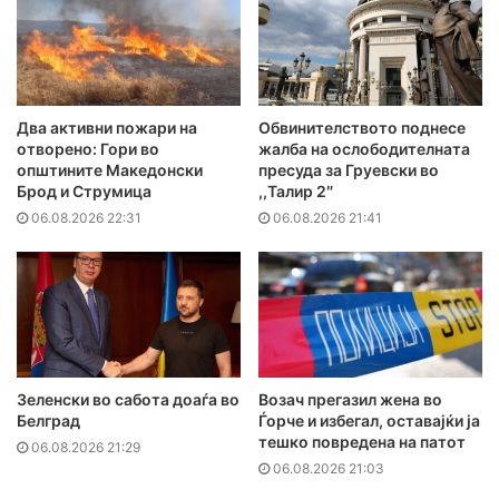
Два активни пожари на
Обвинителството поднесе
отворено: Гори во
жалба на ослободителната
општините Македонски
пресуда за Груевски во
Брод и Струмица
,,Талир 2″
06.08.2026 22:31
06.08.2026 21:41
Зеленски во сабота доаѓа во
Возач прегазил жена во
Белград
Ѓорче и избегал, оставајќи ја
тешко повредена на патот
06.08.2026 21:29
06.08.2026 21:03