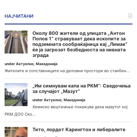
НАЈЧИТАНИ
Околу 800 жители од улицата „Антон
Попов 1“ стравуваат дека ископите за
подземната сообраќајница кај „Лимак“
ќе ја загрозат безбедноста на нивната
зграда
under
Актуелно
,
Македонија
Жителите и сопствениците на деловни простори во станбен...
„Им симнувам капа на РКМ“: Сведочења
за случајот „Мазут“
under
Актуелно
,
Македонија
Хемиско вештачење покажува дека мазутот кој
РКМ ДОО Ско...
Тито, лордот Карингтон и либералите