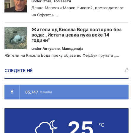
under
Став
,
Топ вести
Денко Малески Марко Никезиќ, претседателот
на Сојузот н...
Жители од Кисела Вода повторно без
вода: „Истата цевка пука веќе 14
години“
under
Актуелно
,
Македонија
Жители на Кисела Вода преку објава во Фејсбук групата „...
СЛЕДЕТЕ НÉ
85,747
Фанови
25
℃