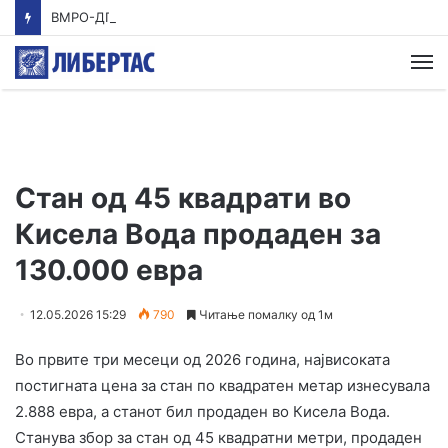
ВМРО-ДПМНЕ: Приказната на СДСМ за францускиот предлог ќе заврши како таа за мигранти за пари
М
Стан од 45 квадрати во
Кисела Вода продаден за
130.000 евра
12.05.2026 15:29
790
Читање помалку од 1м
Во првите три месеци од 2026 година, највисоката
постигната цена за стан по квадратен метар изнесувала
2.888 евра, а станот бил продаден во Кисела Вода.
Станува збор за стан од 45 квадратни метри, продаден