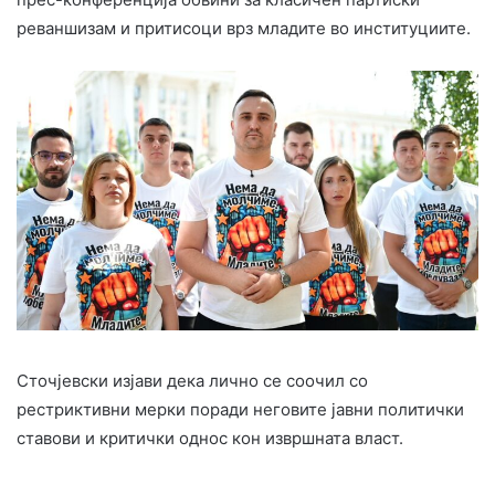
реваншизам и притисоци врз младите во институциите.
Сточјевски изјави дека лично се соочил со
рестриктивни мерки поради неговите јавни политички
ставови и критички однос кон извршната власт.