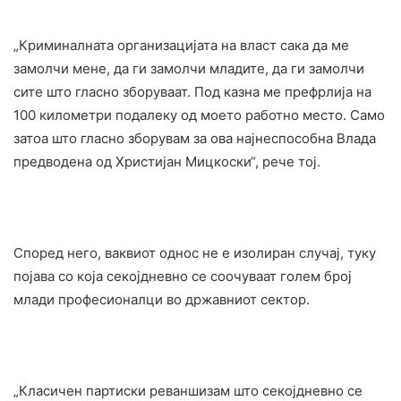
„Криминалната организацијата на власт сака да ме
замолчи мене, да ги замолчи младите, да ги замолчи
сите што гласно зборуваат. Под казна ме префрлија на
100 километри подалеку од моето работно место. Само
затоа што гласно зборувам за ова најнеспособна Влада
предводена од Христијан Мицкоски“, рече тој.
Според него, ваквиот однос не е изолиран случај, туку
појава со која секојдневно се соочуваат голем број
млади професионалци во државниот сектор.
„Класичен партиски реваншизам што секојдневно се