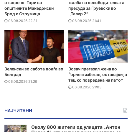
отворено: Гори во
жалба на ослободителната
општините Македонски
пресуда за Груевски во
Брод и Струмица
,,Талир 2″
06.08.2026 22:31
06.08.2026 21:41
Зеленски во сабота доаѓа во
Возач прегазил жена во
Белград
Ѓорче и избегал, оставајќи ја
тешко повредена на патот
06.08.2026 21:29
06.08.2026 21:03
НАЈЧИТАНИ
Околу 800 жители од улицата „Антон