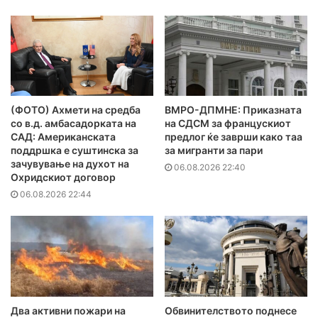
(ФОТО) Ахмети на средба
ВМРО-ДПМНЕ: Приказната
со в.д. амбасадорката на
на СДСМ за францускиот
САД: Американската
предлог ќе заврши како таа
поддршка е суштинска за
за мигранти за пари
зачувување на духот на
06.08.2026 22:40
Охридскиот договор
06.08.2026 22:44
Два активни пожари на
Обвинителството поднесе