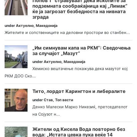
Попов 1“ стравуваат дека ископите за
подземната сообраќајница кај „Лимак“
ќе ја загрозат безбедноста на нивната
зграда
under
Актуелно
,
Македонија
Жителите и сопствениците на деловни простори во станбен...
„Им симнувам капа на РКМ“: Сведочења
за случајот „Мазут“
under
Актуелно
,
Македонија
Хемиско вештачење покажува дека мазутот кој
РКМ ДОО Ско...
Тито, лордот Карингтон и либералите
under
Став
,
Топ вести
Денко Малески Марко Никезиќ, претседателот
на Сојузот н...
Жители од Кисела Вода повторно без
вода: „Истата цевка пука веќе 14