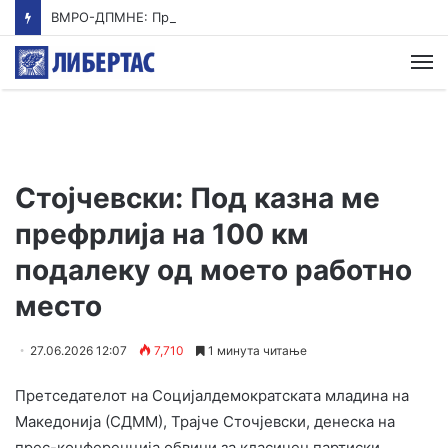
ВМРО-ДПМНЕ: Приказната на СДСМ за францускиот предлог ќе заврши како таа за мигранти за пари
М
Стојчевски: Под казна ме
префрлија на 100 км
подалеку од моето работно
место
27.06.2026 12:07
7,710
1 минута читање
Претседателот на Социјалдемократската младина на
Македонија (СДММ), Трајче Сточјевски, денеска на
прес-конференција обвини за класичен партиски