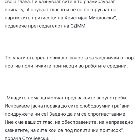
своја глава. Ги казнуваат сите што размислуваат
поинаку, зборуваат гласно и не се покоруваат на
партиските притисоци на Христијан Мицковски“,
подвлече претседателот на СДММ.
Тој упати отворен повик до јавноста за заеднички отпор
против политичките притисоци во работите средини.
„Младите нема да молчат пред ваквите злоупотреби.
Испраќаме јасна порака до сите слободоумни граѓани –
придружете ни се! Заедно да им се спротивставиме.
Ние сме вашиот глас, на обесправените, на неправедно
казнетите, на сите кои се под политички притисок“,
порача Сточјевски.