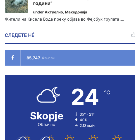
години“
under
Актуелно
,
Македонија
Жители на Кисела Вода преку објава во Фејсбук групата „...
СЛЕДЕТЕ НÉ
85,747
Фанови
24
℃
Skopje
35º - 21º
40%
Облачно
2.13 км/ч