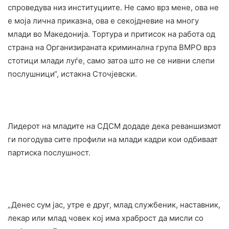
спроведува низ институциите. Не само врз мене, ова не
е моја лична приказна, ова е секојдневие на многу
млади во Македонија. Тортура и притисок на работа од
страна на Организираната криминална група ВМРО врз
стотици млади луѓе, само затоа што не се нивни слепи
послушници“, истакна Сточјевски.
Лидерот на младите на СДСМ додаде дека реваншизмот
ги погодува сите профили на млади кадри кои одбиваат
партиска послушност.
„Денес сум јас, утре е друг, млад службеник, наставник,
лекар или млад човек кој има храброст да мисли со