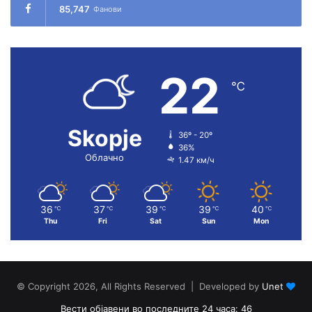
85,747
Фанови
22
℃
Skopje
36º - 20º
36%
Облачно
1.47 км/ч
36
37
39
39
40
℃
℃
℃
℃
℃
Thu
Fri
Sat
Sun
Mon
© Copyright 2026, All Rights Reserved | Developed by
Unet
Вести објавени во последните 24 часа: 46