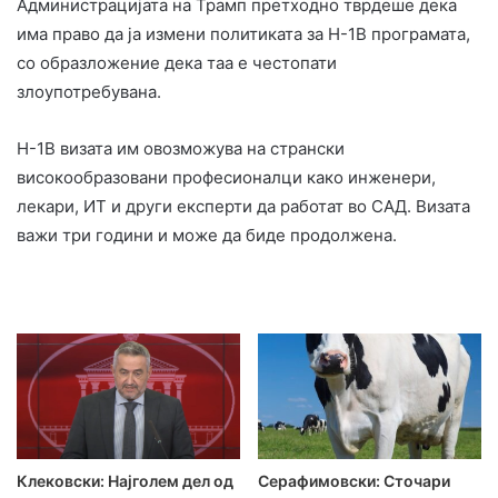
Администрацијата на Трамп претходно тврдеше дека
има право да ја измени политиката за H-1B програмата,
со образложение дека таа е честопати
злоупотребувана.
H-1B визата им овозможува на странски
високообразовани професионалци како инженери,
лекари, ИТ и други експерти да работат во САД. Визата
важи три години и може да биде продолжена.
Клековски: Најголем дел од
Серафимовски: Сточари