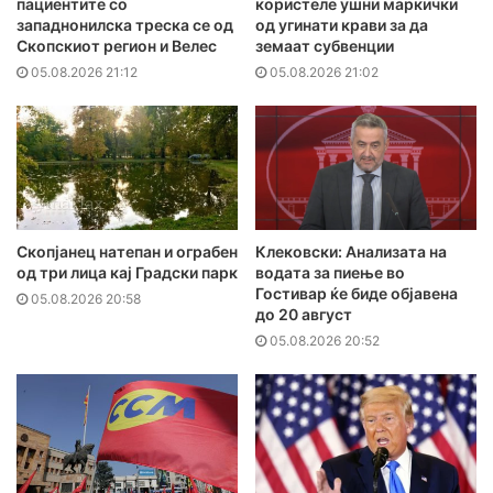
пациентите сo
користеле ушни маркички
западнонилска треска се од
од угинати крави за да
Скопскиот регион и Велес
земаат субвенции
05.08.2026 21:12
05.08.2026 21:02
Скопјанец натепан и ограбен
Клековски: Анализата на
од три лица кај Градски парк
водата за пиење во
Гостивар ќе биде објавена
05.08.2026 20:58
до 20 август
05.08.2026 20:52