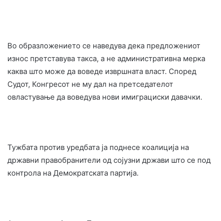
Во образложението се наведува дека предложениот
износ претставува такса, а не административна мерка
каква што може да воведе извршната власт. Според
Судот, Конгресот не му дал на претседателот
овластување да воведува нови имиграциски давачки.
Тужбата против уредбата ја поднесе коалиција на
државни правобранители од сојузни држави што се под
контрола на Демократската партија.