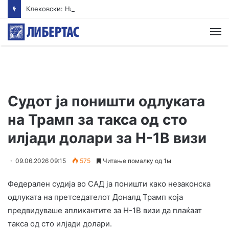
Клековски: Најголем дел од пациентите сo западнонилска треска се од Скопскиот регион и Велес
М
Судот ја поништи одлуката
на Трамп за такса од сто
илјади долари за H-1B визи
09.06.2026 09:15
575
Читање помалку од 1м
Федерален судија во САД ја поништи како незаконска
одлуката на претседателот Доналд Трамп која
предвидуваше апликантите за H-1B визи да плаќаат
такса од сто илјади долари.