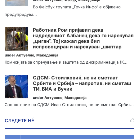
Во Фејсбук групата „Грчка Инфо“ е објавено
предупредува...
Работник Ром пријавил дека
надредениот Албанец дека го нарекувал
„циган“. Тој кажал дека бил
испровоциран и нарекуван „шиптар
under
Актуелно
,
Македонија
Комисијата за спречување и заштита од дискриминација (К...
СДСМ: Стоилковиќ, не ни сметаат
Србите и Србија – напротив, ни сметаш
ТИ, БИА и Вучиќ
under
Актуелно
,
Македонија
Соопштение на СДСМ Иван Стоилковиќ, не ни сметаат Србит...
СЛЕДЕТЕ НÉ