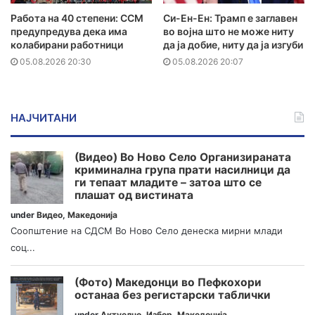
Работа на 40 степени: ССМ
Си-Ен-Ен: Трамп е заглавен
предупредува дека има
во војна што не може ниту
колабирани работници
да ја добие, ниту да ја изгуби
05.08.2026 20:30
05.08.2026 20:07
НАЈЧИТАНИ
(Видео) Во Ново Село Организираната
криминална група прати насилници да
ги тепаат младите – затоа што се
плашат од вистината
under
Видео
,
Македонија
Соопштение на СДСМ Во Ново Село денеска мирни млади
соц...
(Фото) Македонци во Пефкохори
останаа без регистарски таблички
under
Актуелно
,
Избор
,
Македонија