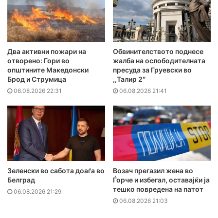
Два активни пожари на
Обвинителството поднесе
отворено: Гори во
жалба на ослободителната
општините Македонски
пресуда за Груевски во
Брод и Струмица
,,Талир 2″
06.08.2026 22:31
06.08.2026 21:41
Зеленски во сабота доаѓа во
Возач прегазил жена во
Белград
Ѓорче и избегал, оставајќи ја
тешко повредена на патот
06.08.2026 21:29
06.08.2026 21:03