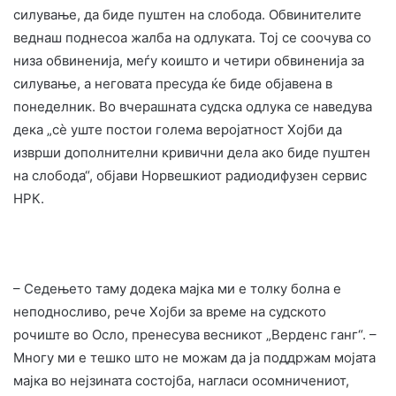
силување, да биде пуштен на слобода. Обвинителите
веднаш поднесоа жалба на одлуката. Тој се соочува со
низа обвиненија, меѓу коишто и четири обвиненија за
силување, а неговата пресуда ќе биде објавена в
понеделник. Во вчерашната судска одлука се наведува
дека „сè уште постои голема веројатност Хојби да
изврши дополнителни кривични дела ако биде пуштен
на слобода“, објави Норвешкиот радиодифузен сервис
НРК.
– Седењето таму додека мајка ми е толку болна е
неподносливо, рече Хојби за време на судското
рочиште во Осло, пренесува весникот „Верденс ганг“. –
Многу ми е тешко што не можам да ја поддржам мојата
мајка во нејзината состојба, нагласи осомничениот,