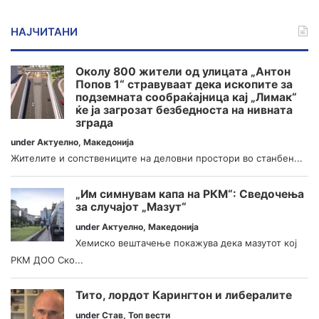
НАЈЧИТАНИ
Околу 800 жители од улицата „Антон
Попов 1“ стравуваат дека ископите за
подземната сообраќајница кај „Лимак“
ќе ја загрозат безбедноста на нивната
зграда
under
Актуелно
,
Македонија
Жителите и сопствениците на деловни простори во станбен...
„Им симнувам капа на РКМ“: Сведочења
за случајот „Мазут“
under
Актуелно
,
Македонија
Хемиско вештачење покажува дека мазутот кој
РКМ ДОО Ско...
Тито, лордот Карингтон и либералите
under
Став
,
Топ вести