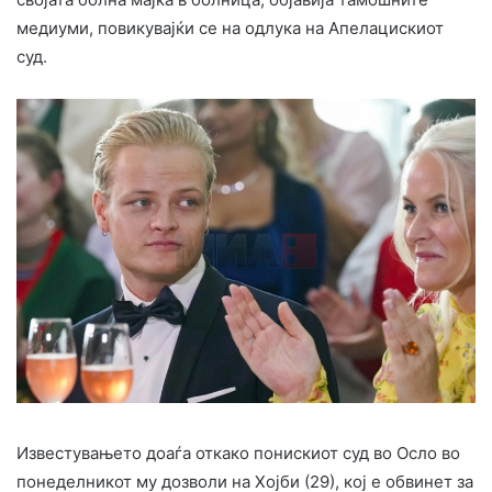
медиуми, повикувајќи се на одлука на Апелацискиот
суд.
Известувањето доаѓа откако понискиот суд во Осло во
понеделникот му дозволи на Хојби (29), кој е обвинет за