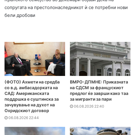
сопругата на престолонаследникот ѝ се потребни нови
бели дробови
(ФОТО) Ахмети на средба
ВМРО-ДПМНЕ: Приказната
со в.д. амбасадорката на
на СДСМ за францускиот
САД: Американската
предлог ќе заврши како таа
поддршка е суштинска за
за мигранти за пари
зачувување на духот на
06.08.2026 22:40
Охридскиот договор
06.08.2026 22:44