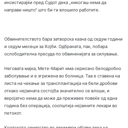
инсистирајќи пред Судот дека „никогаш нема да
направи ништо“ што би ги влошило работите.
Обвинителството бара затворска казна од седум години
и седум месеци за Хојби. Одбраната, пак, побара
ослободителна пресуда по обвиненијата за силување.
Неговата мајка, Мете-Марит има сериозно белодробно
заболување и е згрижена во болница. Таа е ставена на
листа на чекање за трансплантација на бели дробови
откако нејзината состојба значително се влоши, и
веројатно нема да може да преживее повеќе од една
година без операција, соопштија нејзините лекари во
петокот.
Кралското семејство во декември објави дека на