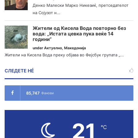
Денко Малески Марко Никезиќ, претседателот
на Сојузот н...
Жители од Кисела Вода повторно без
вода: „Истата цевка пука веќе 14
години“
under
Актуелно
,
Македонија
Жители на Кисела Вода преку објава во Фејсбук групата „...
СЛЕДЕТЕ НÉ
85,747
Фанови
21
℃