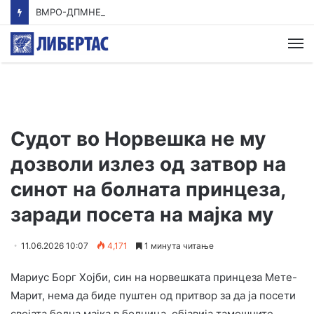
ВМРО-ДПМНЕ: Приказната на СДСМ за францускиот предлог ќе заврши како таа за мигранти за пари
М
Судот во Норвешка не му
дозволи излез од затвор на
синот на болната принцеза,
заради посета на мајка му
11.06.2026 10:07
4,171
1 минута читање
Мариус Борг Хојби, син на норвешката принцеза Мете-
Марит, нема да биде пуштен од притвор за да ја посети
својата болна мајка в болница, објавија тамошните