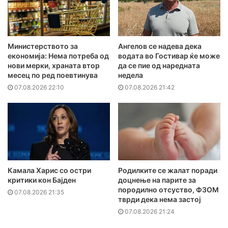
Министерството за
Ангелов се надева дека
економија: Нема потреба од
водата во Гостивар ќе може
нови мерки, храната втор
да се пие од наредната
месец по ред поевтинува
недела
07.08.2026 22:10
07.08.2026 21:42
Камала Харис со остри
Родилките се жалат поради
критики кон Бајден
доцнење на парите за
породилно отсуство, ФЗОМ
07.08.2026 21:35
тврди дека нема застој
07.08.2026 21:24