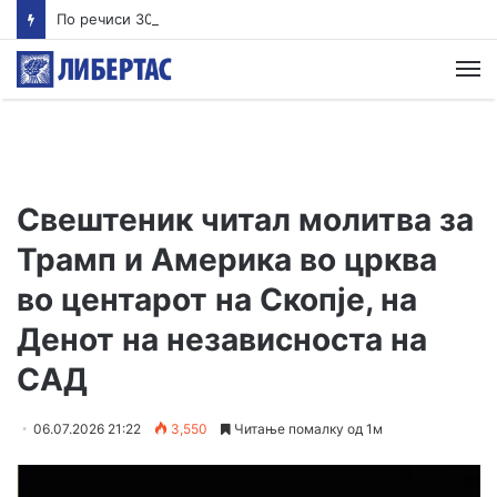
По речиси 30 години почнува судењето за убиството на Тупак Шакур
М
Свештеник читал молитва за
Трамп и Америка во црква
во центарот на Скопје, на
Денот на независноста на
САД
06.07.2026 21:22
3,550
Читање помалку од 1м