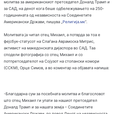
молитва за американскиот претседател Доналд Трамп и
за САД, на денот кога беше одбележувањето на 250-
годишнината од независноста на Соединетите
Американски Држави, пишува „
Религија.мк
“.
Молитвата ја читал отец Михаил, а потврда за тоа е
фејсбук-статусот на Слаѓана Аврамоска Митрис,
активист на македонската дијаспора во САД. Таа
сподели фотографија со отец Михаил и со
потпретседателот на Сојузот на стопански комори
(ССКМ), Орце Симов, а во коментар на објавата напиша:
-Благодарна сум за посебната молитва и благословот
што отец Михаил ги упати за нашиот претседател
Доналд Трамп и за нашата земја – Соединетите
Американски Држави, по повод Денот на независноста,