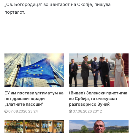
„Св. Богородица“ во центарот на Скопје, пишува
порталот.
ЕУ им постави ултиматум на
(Видео) Зеленски пристигна
пет држави поради
во Србија, го очекуваат
„златните пасоши“
разговори со Вучиќ
07.08.2026 23:24
07.08.2026 23:12