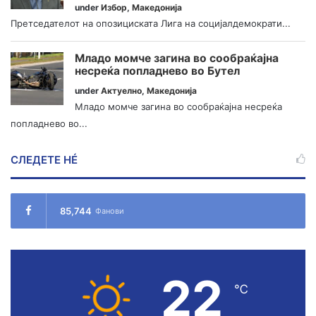
under
Избор
,
Македонија
Претседателот на опозициската Лига на социјалдемократи...
Младо момче загина во сообраќајна
несреќа попладнево во Бутел
under
Актуелно
,
Македонија
Младо момче загина во сообраќајна несреќа
попладнево во...
СЛЕДЕТЕ НÉ
85,744
Фанови
22
℃