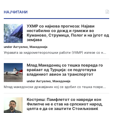
НАЈЧИТАНИ
УХМР со најнова прогноза: Најави
нестабилно со дожд и грмежи во
Куманово, Струмица, Полог и на југот од
земјава
under
Актуелно
,
Македонија
Управата за хидрометеоролошки работи (УХМР) излезе со н...
Млад Македонец со тешка повреда го
враќаат од Турција: се подготвува
владиниот авион за транспортот
under
Актуелно
,
Македонија
Млад македонски државјанин кој се здобил со тешка повре...
Костреш: Памфлетот со навреди кон
Филипче не е став на српскиот народ,
целта е да се заштити Стоиљковиќ