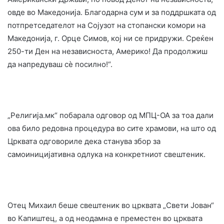
овде во Македонија. Благодарна сум и за поддршката од
потпретседателот на Сојузот на стопански комори на
Македонија, г. Орце Симов, кој ни се придружи. Среќен
250-ти Ден на независноста, Америко! Да продолжиш
да напредуваш сè посилно!“.
„Религија.мк“ побарала одговор од МПЦ-ОА за тоа дали
ова било редовна процедура во сите храмови, на што од
Црквата одговориле дека станува збор за
самоиницијативна одлука на конкретниот свештеник.
Отец Михаил беше свештеник во црквата „Свети Јован“
во Капиштец, а од неодамна е преместен во црквата