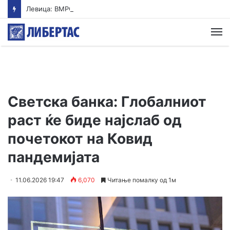
Левица: ВМРО-ДПМНЕ ја „закопа“ храната под камен темелник
М
Светска банка: Глобалниот
раст ќе биде најслаб од
почетокот на Ковид
пандемијата
11.06.2026 19:47
6,070
Читање помалку од 1м