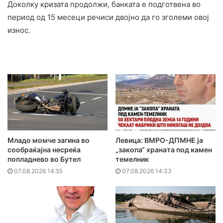
Доколку кризата продолжи, банката е подготвена во
период од 15 месеци речиси двојно да го зголеми овој
износ.
Младо момче загина во
Левица: ВМРО-ДПМНЕ ја
сообраќајна несреќа
„закопа“ храната под камен
попладнево во Бутел
темелник
07.08.2026 14:55
07.08.2026 14:33