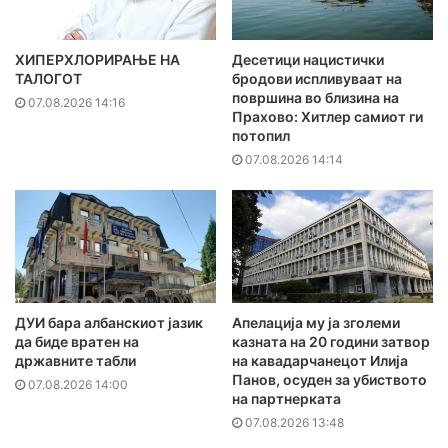
ХИПЕРХЛОРИРАЊЕ НА
Десетици нацистички
ТАЛОГОТ
бродови испливуваат на
површина во близина на
07.08.2026 14:16
Прахово: Хитлер самиот ги
потопил
07.08.2026 14:14
ДУИ бара албанскиот јазик
Апелација му ја зголеми
да биде вратен на
казната на 20 години затвор
државните табли
на кавадарчанецот Илија
Панов, осуден за убиството
07.08.2026 14:00
на партнерката
07.08.2026 13:48