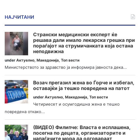
НАЈЧИТАНИ
Странски медицински експерт ќе
решава дали имало лекарска грешка при
пораѓајот на струмичанката која остана
неподвижна
under
Актуелно
,
Македонија
,
Топ вести
Министерството за здравство ја информира јавноста дека...
Возач прегазил жена во Ѓорче и избегал,
оставајќи ја тешко повредена на патот
under
Актуелно
,
Македонија
,
Топ вести
Четириесет и осумгодишна жена е тешко
повредена откако...
(ВИДЕО) Филипче: Власта е исплашена,
посегна по децата, организаторите и
напаѓачите мора да одговараат