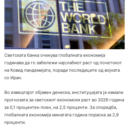
Светската банка очекува глобалната економија
годинава да го забележи најслабиот раст од почетокот
на Ковид пандемијата, поради последиците од војната
со Иран.
Во извештајот објавен денеска, институцијата ја намали
прогнозата за светскиот економски раст во 2026 година
за 0,1 процентен поен, на 2,5 проценти. За споредба,
глобалната економија минатата година порасна за 2,9
проценти.