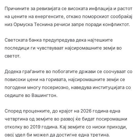
Причините за ревизијата се високата инфлација и растот
на цените на енергенсите, откако поморскиот сообраќај
низ Ормуска Теснина речиси запре поради конфликтот.
Светската банка предупредува дека најтешките
последици ги чувствуваат најсиромашните земји во
светот.
Додека граѓаните во побогатите држави се соочуваат со
повисоки цени на горивата, најсиромашните земји се
погодени многу посериозно, наведува институцијата со
седиште во Вашингтон.
Според проценките, до крајот на 2026 година една
четвртина од земјите во развој ќе бидат посиромашни
отколку во 2019 година. Кај земјите со ниски приходи,
овој удел би можел да достигне една третина.