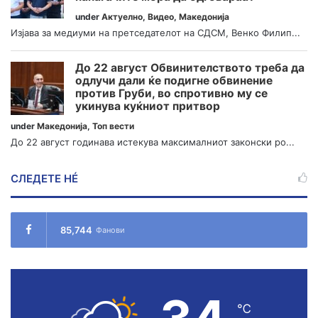
under
Актуелно
,
Видео
,
Македонија
Изјава за медиуми на претседателот на СДСМ, Венко Филип...
До 22 август Обвинителството треба да
одлучи дали ќе подигне обвинение
против Груби, во спротивно му се
укинува куќниот притвор
under
Македонија
,
Топ вести
До 22 август годинава истекува максималниот законски ро...
СЛЕДЕТЕ НÉ
85,744
Фанови
℃