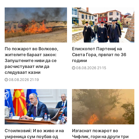
По пожарот во Волково,
Епископот Партениј на
жителите бараат закон:
Света Гора, првпат по 36
Запуштените ниви да се
години
расчистуваат или да
08.08.2026 21:15
следуваат казни
08.08.2026 21:19
Стоилковиќ: И во живо и на
Изгаснат пожарот во
умреница сум поубав од
Чифлик, гори на други три