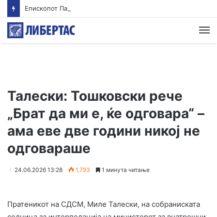
Епископот Партениј на Света Гора, првпат по 36 години
М
Талески: Тошковски рече
„Брат да ми е, ќе одговара“ –
ама еве две години никој не
одговараше
24.06.2026 13:28
1,793
1 минута читање
Пратеникот на СДСМ, Миле Талески, на собраниската
седница за интерпелација на министерот за внатрешни