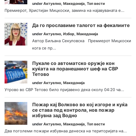
under
Актуелно
,
Македонија
,
Топ вести
Премиерот, Христијан Мицкоски, замина на најавуваната е...
Да го прославиме талогот на фекалиите
under
Актуелно
,
Избор
,
Македонија
Автор Биљана Секуловска Премиерот Мицкоски
кога се пр...
Пукале со автоматско оружје кон
куќата на поранешниот шеф на СВР
Тетово
under
Актуелно
,
Македонија
Утрово во СВР Тетово било пријавено дека околу 04:20 ча...
Пожар кај Волково во кој изгоре и куќа
се става под контрола, нов пожар
избувна зад Водно
under
Актуелно
,
Македонија
,
Топ вести
Два поголеми пожари избувнаа денеска на територијата на...