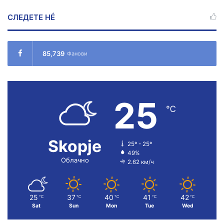
СЛЕДЕТЕ НÉ
85,739
Фанови
25
℃
Skopje
25º - 25º
49%
Облачно
2.62 км/ч
25
37
40
41
42
℃
℃
℃
℃
℃
Sat
Sun
Mon
Tue
Wed