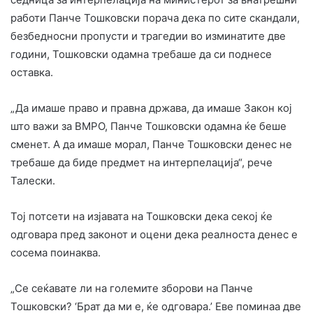
работи Панче Тошковски порача дека по сите скандали,
безбедносни пропусти и трагедии во изминатите две
години, Тошковски одамна требаше да си поднесе
оставка.
„Да имаше право и правна држава, да имаше Закон кој
што важи за ВМРО, Панче Тошковски одамна ќе беше
сменет. А да имаше морал, Панче Тошковски денес не
требаше да биде предмет на интерпелација“, рече
Талески.
Тој потсети на изјавата на Тошковски дека секој ќе
одговара пред законот и оцени дека реалноста денес е
сосема поинаква.
„Се сеќавате ли на големите зборови на Панче
Тошковски? ‘Брат да ми е, ќе одговара.’ Еве поминаа две