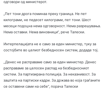
одговори од министерот.
„Пет тони дрога поминаа преку граница. Не пет
килограми, не педесет килограми, пет тони. Шест
месеци подоцна нема одговорност. Нема разрешувања.
Нема оставки. Нема виновници“, рече Талески.
Интерпелацијата не е само за еден министер, туку за
состојбите во целиот безбедносен систем, додаде тој.
„Денес не расправаме само за еден министер. Денес
расправаме за целосен распад на безбедносниот
систем. За партизирана полиција. За неказнивост. За
заштита на партиски кадри. За држава во која граѓаните
се оставени сами на себе“, порача Талески