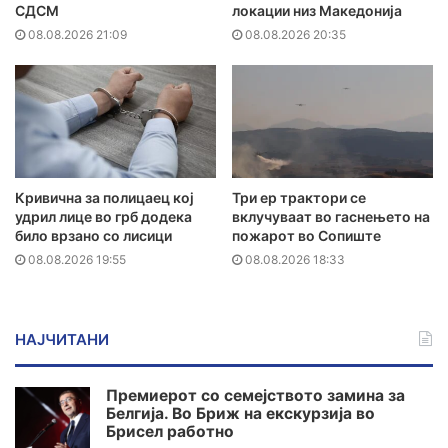
СДСМ
локации низ Македонија
08.08.2026 21:09
08.08.2026 20:35
Кривична за полицаец кој
Три ер трактори се
удрил лице во грб додека
вклучуваат во гаснењето на
било врзано со лисици
пожарот во Сопиште
08.08.2026 19:55
08.08.2026 18:33
НАЈЧИТАНИ
Премиерот со семејството замина за
Белгија. Во Бриж на екскурзија во
Брисел работно