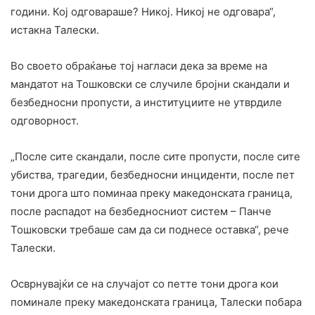
години. Кој одговараше? Никој. Никој не одговара“,
истакна Талески.
Во своето обраќање тој нагласи дека за време на
мандатот на Тошковски се случиле бројни скандали и
безбедносни пропусти, а институциите не утврдиле
одговорност.
„После сите скандали, после сите пропусти, после сите
убиства, трагедии, безбедносни инциденти, после пет
тони дрога што поминаа преку македонската граница,
после распадот на безбедносниот систем – Панче
Тошковски требаше сам да си поднесе оставка“, рече
Талески.
Осврнувајќи се на случајот со петте тони дрога кои
поминале преку македонската граница, Талески побара