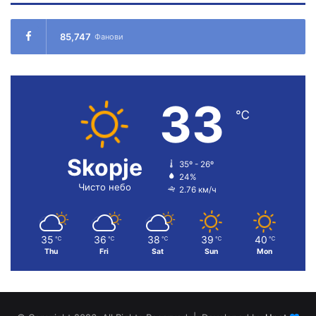
85,747
Фанови
33
℃
Skopje
35º - 26º
24%
Чисто небо
2.76 км/ч
35
36
38
39
40
℃
℃
℃
℃
℃
Thu
Fri
Sat
Sun
Mon