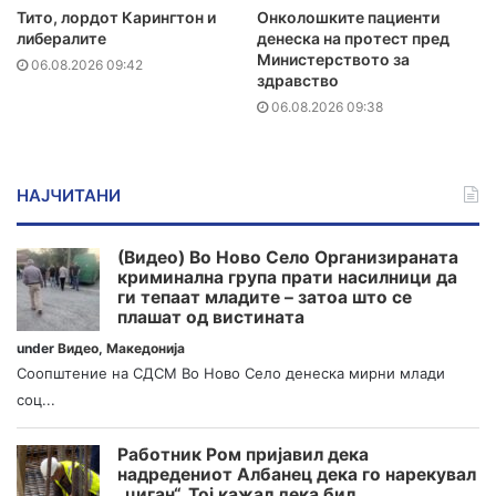
Тито, лордот Карингтон и
Онколошките пациенти
либералите
денеска на протест пред
Министерството за
06.08.2026 09:42
здравство
06.08.2026 09:38
НАЈЧИТАНИ
(Видео) Во Ново Село Организираната
криминална група прати насилници да
ги тепаат младите – затоа што се
плашат од вистината
under
Видео
,
Македонија
Соопштение на СДСМ Во Ново Село денеска мирни млади
соц...
Работник Ром пријавил дека
надредениот Албанец дека го нарекувал
„циган“. Тој кажал дека бил