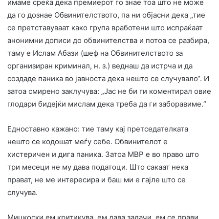
имаме среќа дека премиерот го знае тоа што не може
да го дознае Обвинителството, па ни објасни дека „тие
се претставуваат како група вработени што испраќаат
анонимни дописи до обвинителства и потоа се разбира,
таму е Ислам Абази (шеф на Обвинителството за
организиран криминал, н. з.) веднаш да истрча и да
создаде паника во јавноста дека нешто се случувало“. И
затоа смирено заклучува: „Јас не би ги коментирал овие
глодари бидејќи мислам дека треба да ги заборавиме.“
Едноставно кажано: тие таму кај претседателката
нешто се кодошат меѓу себе. Обвинителот е
хистеричен и дига паника. Затоа МВР е во право што
три месеци не му дава податоци. Што сакаат нека
прават, не ме интересира и баш ми е гајле што се
случува.
Мицкоски ем критикува, ем дава задачи, ем се прави