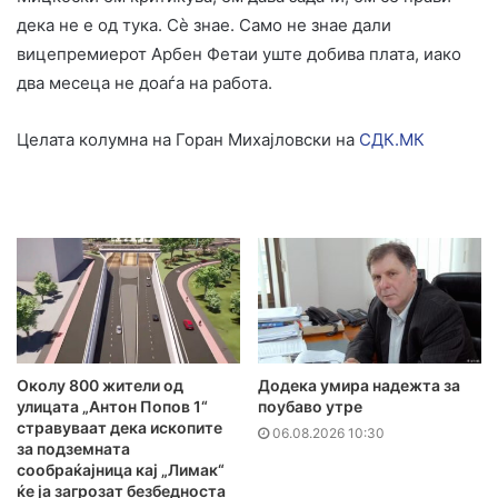
дека не е од тука. Сѐ знае. Само не знае дали
вицепремиерот Арбен Фетаи уште добива плата, иако
два месеца не доаѓа на работа.
Целата колумна на Горан Михајловски на
СДК.МК
Додека умира надежта за
Околу 800 жители од
поубаво утре
улицата „Антон Попов 1“
стравуваат дека ископите
06.08.2026 10:30
за подземната
сообраќајница кај „Лимак“
ќе ја загрозат безбедноста