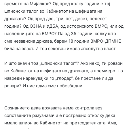
времето на Мијалков? Од пред колку години е тој
шпионски талог во Кабинетот на шефицата на
државата? Од пред две, три, пет, десет, педесет
години? Од ОЗНА и УДБА, од историското ВМРО, или од
наследниците на ВМРО? Па од 35 години, колку што
сме независна држава, барем 18 години ВМРО-ДПМНЕ
била на власт. И тоа секогаш имала апсолутна власт.
И што значи тоа „шпионски талог“? Ако некој ти ровари
во Кабинетот на шефицата на државата, а премиерот го
навреди нарекувајќи го „глодар“, ќе престане ли да
ровари? И ние одма сме побезбедни.
Сознанието дека државата нема контрола врз
сопствените разузнавачи е пострашно отколку дека
имало шпион во Кабинетот на претседателката. Ама,