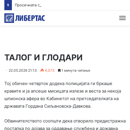
Просечната оценка од полагањето матура во јуни е 3,66 од сите три типа матура
М
ТАЛОГ И ГЛОДАРИ
22.05.2026 21:13
4,073
1 минута читање
Тој обичен четврток додека полицијата ги бркаше
кравите и ја апсеше мисицата излезе и веста за некоја
шпионска афера во Кабинетот на претседателката на
државата Гордана Сиљановска-Давкова.
Обвинителството соопшти дека отворило предистражна
постапка по дојава за оддавање службена и државна