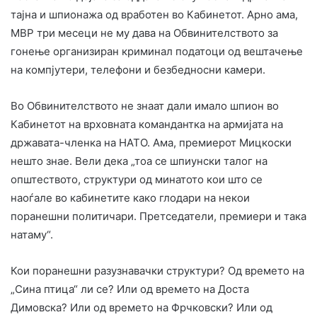
тајна и шпионажа од вработен во Кабинетот. Арно ама,
МВР три месеци не му дава на Обвинителството за
гонење организиран криминал податоци од вештачење
на компјутери, телефони и безбедносни камери.
Во Обвинителството не знаат дали имало шпион во
Кабинетот на врховната командантка на армијата на
државата-членка на НАТО. Ама, премиерот Мицкоски
нешто знае. Вели дека „тоа се шпиунски талог на
општеството, структури од минатото кои што се
наоѓале во кабинетите како глодари на некои
поранешни политичари. Претседатели, премиери и така
натаму“.
Кои поранешни разузнавачки структури? Од времето на
„Сина птица“ ли се? Или од времето на Доста
Димовска? Или од времето на Фрчковски? Или од