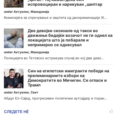
испровоциран и нарекуван „шиптар
under
Актуелно
,
Македонија
Комисијата за спречување и заштита од дискриминација (К...
Две девојки скокнале од такси во
движење бидејќи возачот не ги однел на
локацијата што ја побарале и
непримерно се однесувал
under
Актуелно
,
Македонија
Полицијата во Тетовско истражува случај во кој две дево...
Син на египетски имигранти победи на
прелиминарните избори на
Демократите во Мичиген. Се огласи и
Трамп
under
Актуелно
,
Свет
Абдул Ел-Сајед, прогресивен политички аутсајдер и поран...
СЛЕДЕТЕ НÉ