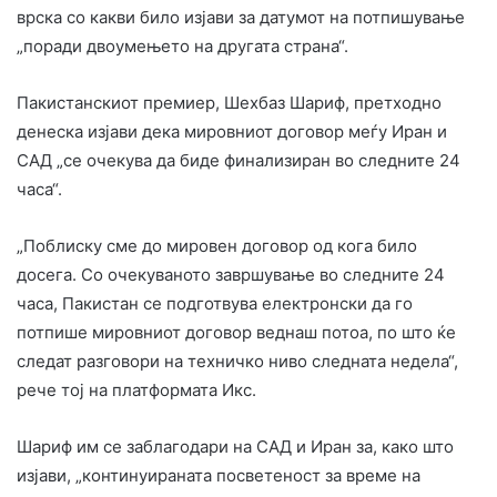
врска со какви било изјави за датумот на потпишување
„поради двоумењето на другата страна“.
Пакистанскиот премиер, Шехбаз Шариф, претходно
денеска изјави дека мировниот договор меѓу Иран и
САД „се очекува да биде финализиран во следните 24
часа“.
„Поблиску сме до мировен договор од кога било
досега. Со очекуваното завршување во следните 24
часа, Пакистан се подготвува електронски да го
потпише мировниот договор веднаш потоа, по што ќе
следат разговори на техничко ниво следната недела“,
рече тој на платформата Икс.
Шариф им се заблагодари на САД и Иран за, како што
изјави, „континуираната посветеност за време на