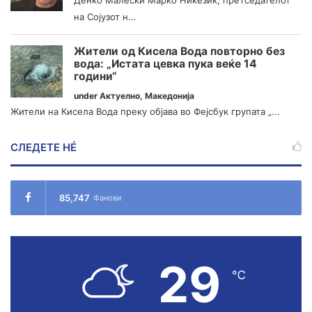
на Сојузот н...
Жители од Кисела Вода повторно без
вода: „Истата цевка пука веќе 14
години“
under
Актуелно
,
Македонија
Жители на Кисела Вода преку објава во Фејсбук групата „...
СЛЕДЕТЕ НÉ
85,747
Фанови
29
℃