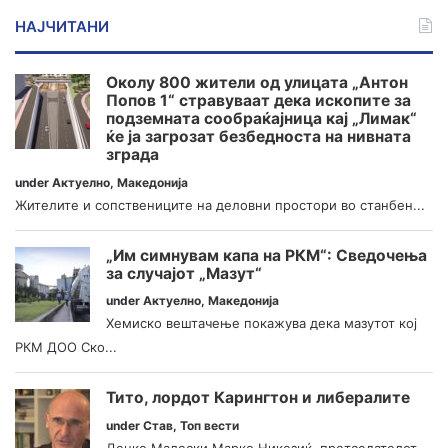
НАЈЧИТАНИ
Околу 800 жители од улицата „Антон
Попов 1“ стравуваат дека ископите за
подземната сообраќајница кај „Лимак“
ќе ја загрозат безбедноста на нивната
зграда
under
Актуелно
,
Македонија
Жителите и сопствениците на деловни простори во станбен...
„Им симнувам капа на РКМ“: Сведочења
за случајот „Мазут“
under
Актуелно
,
Македонија
Хемиско вештачење покажува дека мазутот кој
РКМ ДОО Ско...
Тито, лордот Карингтон и либералите
under
Став
,
Топ вести
Денко Малески Марко Никезиќ, претседателот