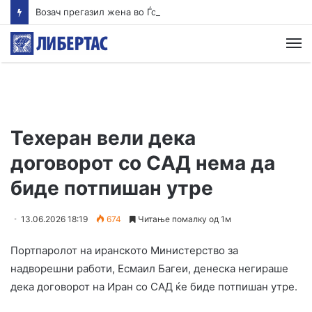
Возач прегазил жена во Ѓорче и избегал, оставајќи ја тешко повредена на патот
М
Техеран вели дека
договорот со САД нема да
биде потпишан утре
13.06.2026 18:19
674
Читање помалку од 1м
Портпаролот на иранското Министерство за
надворешни работи, Есмаил Багеи, денеска негираше
дека договорот на Иран со САД ќе биде потпишан утре.