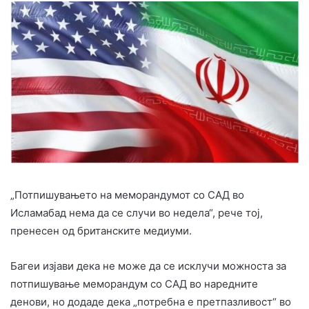
„Потпишувањето на меморандумот со САД во
Исламабад нема да се случи во недела“, рече тој,
пренесен од британските медиуми.
Багеи изјави дека не може да се исклучи можноста за
потпишување меморандум со САД во наредните
денови, но додаде дека „потребна е претпазливост“ во