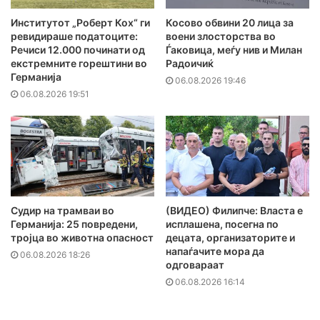
Институтот „Роберт Кох“ ги
Косово обвини 20 лица за
ревидираше податоците:
воени злосторства во
Речиси 12.000 починати од
Ѓаковица, меѓу нив и Милан
екстремните горештини во
Радоичиќ
Германија
06.08.2026 19:46
06.08.2026 19:51
Судир на трамваи во
(ВИДЕО) Филипче: Власта е
Германија: 25 повредени,
исплашена, посегна по
тројца во животна опасност
децата, организаторите и
напаѓачите мора да
06.08.2026 18:26
одговараат
06.08.2026 16:14