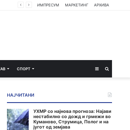
ИМПРЕСУМ
МАРКЕТИНГ
АРХИВА
Sidebar
Пребарај
ТАВ
СПОРТ
за
НАЈЧИТАНИ
УХМР со најнова прогноза: Најави
нестабилно со дожд и грмежи во
Куманово, Струмица, Полог и на
југот од земјава