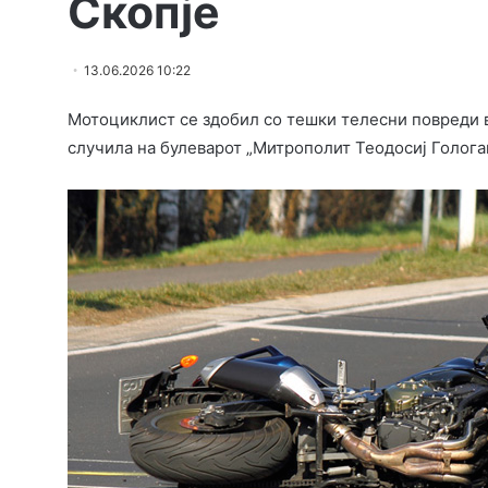
Скопје
13.06.2026 10:22
Мотоциклист се здобил со тешки телесни повреди в
случила на булеварот „Митрополит Теодосиј Гологан