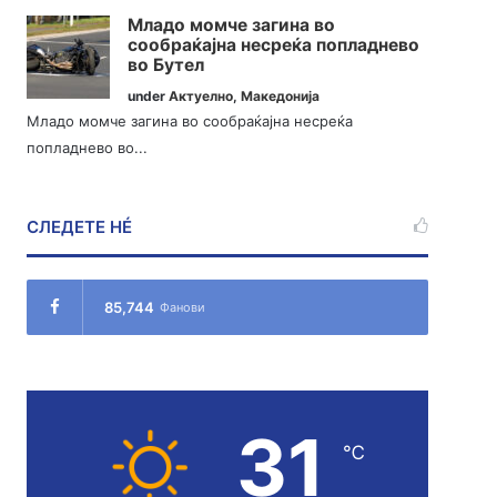
Младо момче загина во
сообраќајна несреќа попладнево
во Бутел
under
Актуелно
,
Македонија
Младо момче загина во сообраќајна несреќа
попладнево во...
СЛЕДЕТЕ НÉ
85,744
Фанови
31
℃