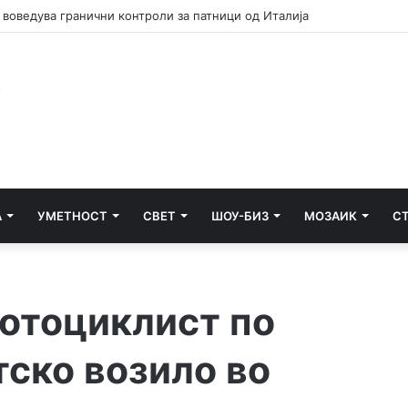
шпанскиот ултиматум за укинување на граничните контроли
А
УМЕТНОСТ
СВЕТ
ШОУ-БИЗ
МОЗАИК
С
отоциклист по
тско возило во