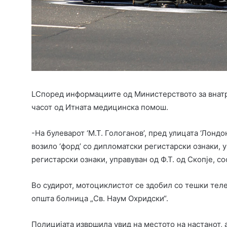
LСпоред информациите од Министерството за внатре
часот од Итната медицинска помош.
-На булеварот ‘М.Т. Гологанов’, пред улицата ‘Лонд
возило ‘форд’ со дипломатски регистарски ознаки, у
регистарски ознаки, управуван од Ф.Т. од Скопје, с
Во судирот, мотоциклистот се здобил со тешки тел
општа болница „Св. Наум Охридски“.
Полицијата извршила увид на местото на настанот,