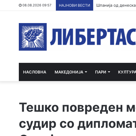
Италија го отфрли 
08.08.2026 09:57
НАЈНОВИ ВЕСТИ
НАСЛОВНА
МАКЕДОНИЈА
ПАРИ
КУЛТУР
Тешко повреден м
судир со диплома