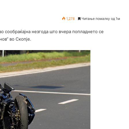
1,278
Читање помалку од 1м
о сообраќајна незгода што вчера попладнето се
ов“ во Скопје.