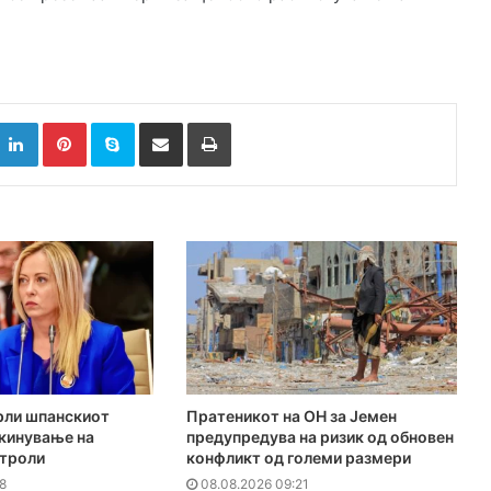
k
witter
LinkedIn
Pinterest
Skype
Сподели преку Е-маил
Испринтај
рли шпанскиот
Пратеникот на ОН за Јемен
укинување на
предупредува на ризик од обновен
нтроли
конфликт од големи размери
8
08.08.2026 09:21