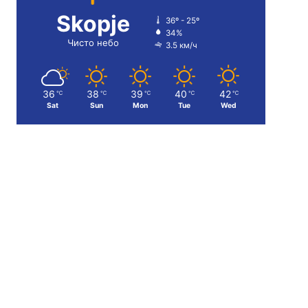
Skopje
36º - 25º
34%
Чисто небо
3.5 км/ч
36
38
39
40
42
℃
℃
℃
℃
℃
Sat
Sun
Mon
Tue
Wed