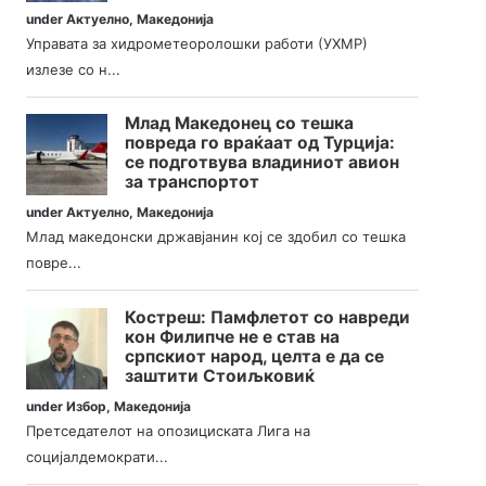
under
Актуелно
,
Македонија
Управата за хидрометеоролошки работи (УХМР)
излезе со н...
Млад Македонец со тешка
повреда го враќаат од Турција:
се подготвува владиниот авион
за транспортот
under
Актуелно
,
Македонија
Млад македонски државјанин кој се здобил со тешка
повре...
Костреш: Памфлетот со навреди
кон Филипче не е став на
српскиот народ, целта е да се
заштити Стоиљковиќ
under
Избор
,
Македонија
Претседателот на опозициската Лига на
социјалдемократи...