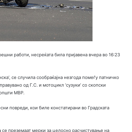
шни работи, несреќата била пријавена вчера во 16:23
онска’, се случила сообраќајна незгода помеѓу патничко
правувано од Г.С. и мотоцикл ‘сузуки’ со скопски
оопшти МВР.
есни повреди, кои биле констатирани во Градската
 а се преземаат мерки за целосно расчистување на