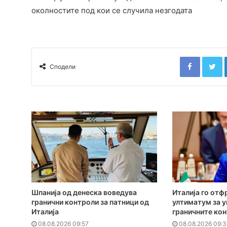
околностите под кои се случила незгодата
Faceboo
T
Сподели
Шпанија од денеска воведува
Италија го отф
гранични контроли за патници од
ултиматум за 
Италија
граничните ко
08.08.2026 09:57
08.08.2026 09:3