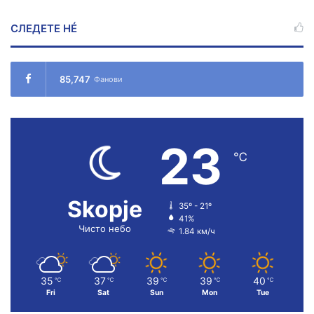
СЛЕДЕТЕ НÉ
85,747
Фанови
23
℃
Skopje
35º - 21º
41%
Чисто небо
1.84 км/ч
35
37
39
39
40
℃
℃
℃
℃
℃
Fri
Sat
Sun
Mon
Tue