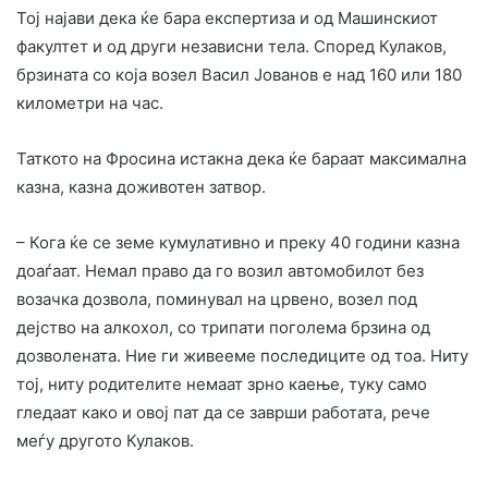
Тој најави дека ќе бара експертиза и од Машинскиот
факултет и од други независни тела. Според Кулаков,
брзината со која возел Васил Јованов е над 160 или 180
километри на час.
Таткото на Фросина истакна дека ќе бараат максимална
казна, казна доживотен затвор.
– Кога ќе се земе кумулативно и преку 40 години казна
доаѓаат. Немал право да го возил автомобилот без
возачка дозвола, поминувал на црвено, возел под
дејство на алкохол, со трипати поголема брзина од
дозволената. Ние ги живееме последиците од тоа. Ниту
тој, ниту родителите немаат зрно каење, туку само
гледаат како и овој пат да се заврши работата, рече
меѓу другото Кулаков.