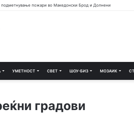
сам си призна дека насилници учествувале во инцидентот во Нов
А
УМЕТНОСТ
СВЕТ
ШОУ-БИЗ
МОЗАИК
С
реќни градови