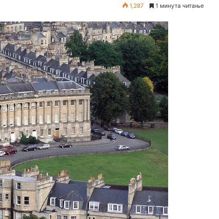
1,287
1 минута читање