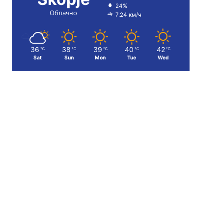
24%
Облачно
7.24 км/ч
36
38
39
40
42
℃
℃
℃
℃
℃
Sat
Sun
Mon
Tue
Wed