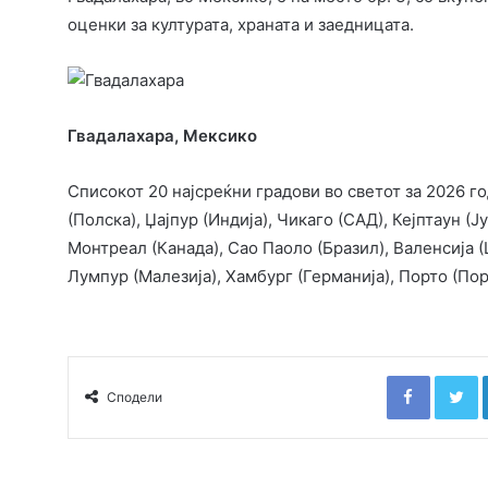
оценки за културата, храната и заедницата.
Гвадалахара,
Мексико
Списокот 20 најсреќни градови во светот за 2026 г
(Полска), Џајпур (Индија), Чикаго (САД), Кејптаун (Ј
Монтреал (Канада), Сао Паоло (Бразил), Валенсија (
Лумпур (Малезија), Хамбург (Германија), Порто (Пор
Faceboo
T
Сподели