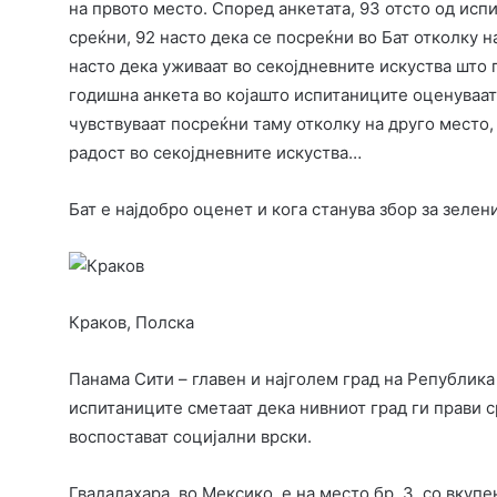
на првото место. Според анкетата, 93 отсто од исп
среќни, 92 насто дека се посреќни во Бат отколку 
насто дека уживаат во секојдневните искуства што 
годишна анкета во којашто испитаниците оценуваат 
чувствуваат посреќни таму отколку на друго место,
радост во секојдневните искуства…
Бат е најдобро оценет и кога станува збор за зеле
Краков, Полска
Панама Сити – главен и најголем град на Република 
испитаниците сметаат дека нивниот град ги прави ср
воспостават социјални врски.
Гвадалахара, во Мексико, е на место бр. 3, со вкупе