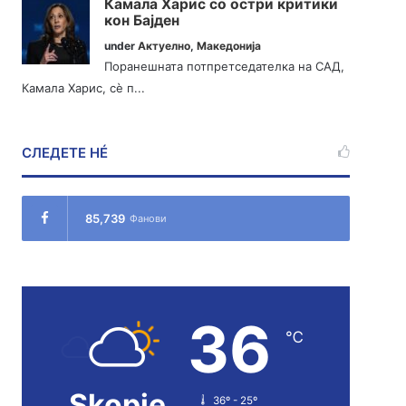
Камала Харис со остри критики
кон Бајден
under
Актуелно
,
Македонија
Поранешната потпретседателка на САД,
Камала Харис, сè п...
СЛЕДЕТЕ НÉ
85,739
Фанови
36
℃
Skopje
36º - 25º