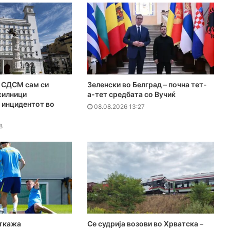
СДСМ сам си
Зеленски во Белград – почна тет-
силници
а-тет средбата со Вучиќ
 инцидентот во
08.08.2026 13:27
8
откажа
Се судрија возови во Хрватска –