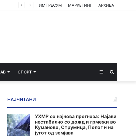
о Село
ИМПРЕСУМ
МАРКЕТИНГ
АРХИВА
Sidebar
Пребарај
ТАВ
СПОРТ
за
НАЈЧИТАНИ
УХМР со најнова прогноза: Најави
нестабилно со дожд и грмежи во
Куманово, Струмица, Полог и на
југот од земјава