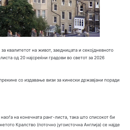
 за квалитетот на живот, заедницата и секојдневното
и листа од 20 најсреќни градови во светот за 2026
 наоѓа на конечната ранг-листа, така што списокот би
нетото Кралство (поточно југоисточна Англија) се најде