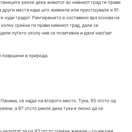
итаниците рекле дека животот во нивниот град ги прави
на други места каде што живееле или престојувале и 91
ги нуди градот. Рангирањето е составено врз основа на
колку среќни ги прави нивниот град, дали се
 дали луѓето околу нив се позитивни и дали наоѓаат
ни површини и природа.
Панама, се најде на второто место. Тука, 93 отсто од
еќни, а 87 отсто рекле дека тука е лесно да се
н резултат за од 83 отсто среќни жители – со високи