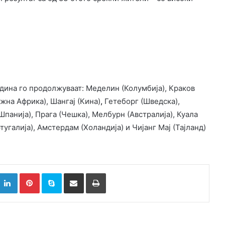
одина го продолжуваат: Меделин (Колумбија), Краков
ужна Африка), Шангај (Кина)
,
Гетеборг (Шведска),
Шпанија), Прага (Чешка), Мелбурн (Австралија), Куала
тугалија), Амстердам (Холандија) и Чијанг Мај (Тајланд)
k
witter
LinkedIn
Pinterest
Skype
Сподели преку Е-маил
Испринтај