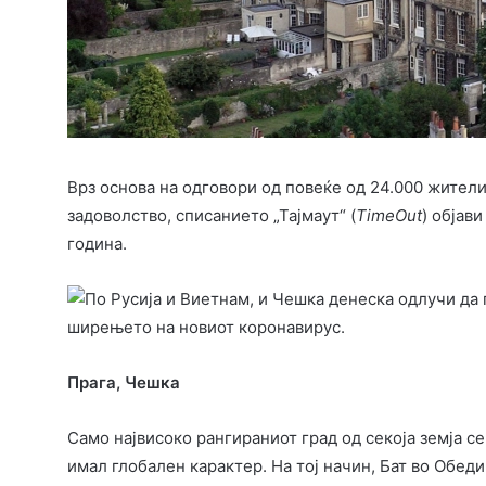
Врз основа на одговори од повеќе од 24.000 жители
задоволство, списанието „Тајмаут“ (
TimeOut
) објав
година.
Прага,
Чешка
Само највисоко рангираниот град од секоја земја се
имал глобален карактер. На тој начин, Бат во Обеди