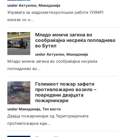
under
Актуелно
,
Македонија
Управата за хидрометеоролошки работи (УХМР)
излезе со н...
Младо момче загина во
сообраќајна несреќа попладнево
во Бутел
under
Актуелно
,
Македонија
Младо момче загина во сообраќајна несреќа
попладнево во...
Големиот пожар зафати
противпожарно возило –
повредени двајцата
пожарникари
under
Македонија
,
Топ вести
Двајца пожарникари од Територијалната
противпожарна еди...