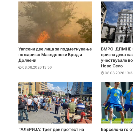
Уапсени две лица за подметнување
ВМРО-ДПМНЕ: 
пожари во Македонски Брод и
призна дека на
Долнени
учествувале во
Ново Село
08.08.2026 13:56
08.08.2026 13:3
ГАЛЕРИЈА: Трет ден протест на
Барселона го 