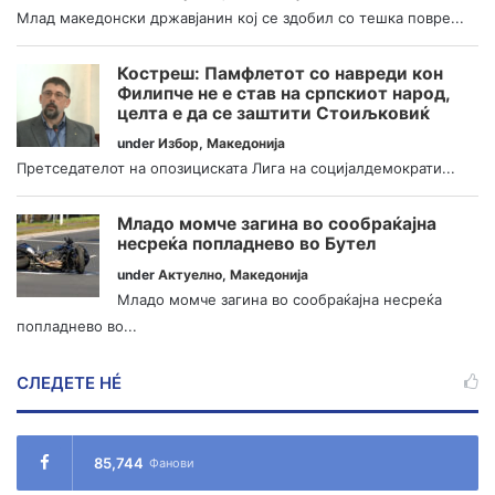
Млад македонски државјанин кој се здобил со тешка повре...
Костреш: Памфлетот со навреди кон
Филипче не е став на српскиот народ,
целта е да се заштити Стоиљковиќ
under
Избор
,
Македонија
Претседателот на опозициската Лига на социјалдемократи...
Младо момче загина во сообраќајна
несреќа попладнево во Бутел
under
Актуелно
,
Македонија
Младо момче загина во сообраќајна несреќа
попладнево во...
СЛЕДЕТЕ НÉ
85,744
Фанови