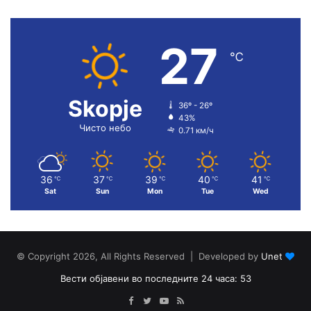
27
℃
Skopje
36º - 26º
43%
Чисто небо
0.71 км/ч
36
37
39
40
41
℃
℃
℃
℃
℃
Sat
Sun
Mon
Tue
Wed
© Copyright 2026, All Rights Reserved | Developed by
Unet
Вести објавени во последните 24 часа: 53
Facebook
Twitter
YouTube
RSS