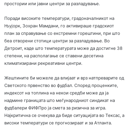
простории или јавни центри за разладување.
Поради високите температури, градоначалникот на
Њујорк, Зохран Мамдани, го активираше градскиот
план за справување со екстремни горештини, при што
беа отворени стотици центри за разладување. Во
Детроит, каде што температурата може да достигне 38
степени, на располагање се ставени десетина
климатизирани рекреативни центри.
Жештините би можеле да влијаат и врз натпреварите од
Светското првенство во фудбал. Според проценките,
индексот на топлина на некои средби може да ја
надмине границата што меѓународниот синдикат на
фудбалери ФИФПро ја смета за ризична за игра.
Најкритична се очекува да биде ситуацијата во Тексас, а
високи температури се прогнозираат и за Атланта.