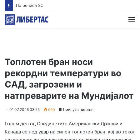
По речиси 30 години почнува судењето за убиството на Тупак Шакур
М
Топлотен бран носи
рекордни температури во
САД, загрозени и
натпреварите на Мундијалот
01.07.2026 08:55
650
1 минута читање
Голем дел од Соединетите Американски Држави и
Канада се под удар на силен топлотен бран, кој во текот
на неделата ќе донесе екстремно високи температури,