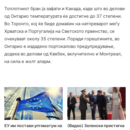
Топлотниот бран ја зафати и Канада, каде што во делови
од Онтарио температурата ќе достигне до 37 степени.
Во Торонто, кој ќе биде домаќин на натпреварот меѓу
Хрватска и Португалија на Светското првенство, се
очекуваат околу 35 степени. Поради горештините, во
Онтарио е издадено портокалово предупредување,
додека во делови од Квебек, вклучително и Монтреал,
на сила е жолт аларм.
ЕУ им постави ултиматум на
(Видео) Зеленски пристигна