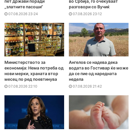
пет држави поради
во Србија, го очекуваат
„златните пасоши“
разговори со Вучиќ
07.08.2026 23:24
07.08.2026 23:12
Министерството за
Ангелов се надева дека
економија: Нема потреба од
водата во Гостивар ќе може
нови мерки, храната втор
да се пие од наредната
месец по ред поевтинува
недела
07.08.2026 22:10
07.08.2026 21:42