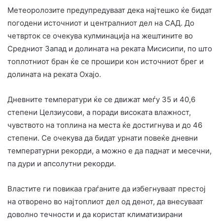
Метеоролозите предупредуваат дека најтешко ќе бидат
погодени источниот и централниот дел на САД. До
четврток се очекува кулминација на жештините во
Средниот Запад и долината на реката Мисисипи, по што
топлотниот бран ќе се прошири кон источниот брег и
долината на реката Охајо.
Дневните температури ќе се движат меѓу 35 и 40,6
степени Целзиусови, а поради високата влажност,
чувството на топлина на места ќе достигнува и до 46
степени. Се очекува да бидат урнати повеќе дневни
температурни рекорди, а можно е да паднат и месечни,
па дури и апсолутни рекорди.
Властите ги повикаа граѓаните да избегнуваат престој
на отворено во најтоплиот дел од денот, да внесуваат
доволно течности и да користат климатизирани