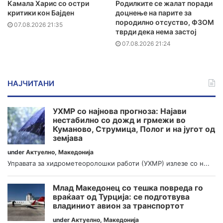
Камала Харис со остри
Родилките се жалат поради
критики кон Бајден
доцнење на парите за
породилно отсуство, ФЗОМ
07.08.2026 21:35
тврди дека нема застој
07.08.2026 21:24
НАЈЧИТАНИ
УХМР со најнова прогноза: Најави
нестабилно со дожд и грмежи во
Куманово, Струмица, Полог и на југот од
земјава
under
Актуелно
,
Македонија
Управата за хидрометеоролошки работи (УХМР) излезе со н...
Млад Македонец со тешка повреда го
враќаат од Турција: се подготвува
владиниот авион за транспортот
under
Актуелно
,
Македонија