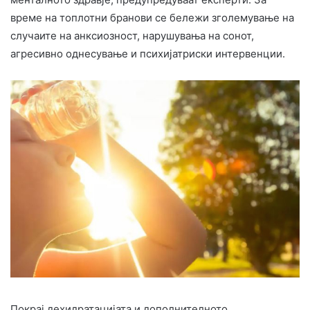
време на топлотни бранови се бележи зголемување на
случаите на анксиозност, нарушувања на сонот,
агресивно однесување и психијатриски интервенции.
Покрај дехидратацијата и дополнителното