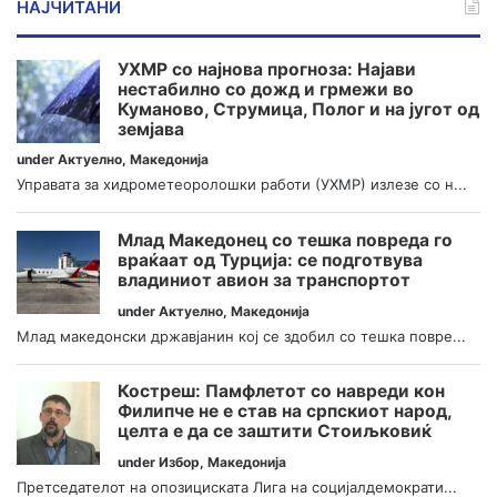
НАЈЧИТАНИ
УХМР со најнова прогноза: Најави
нестабилно со дожд и грмежи во
Куманово, Струмица, Полог и на југот од
земјава
under
Актуелно
,
Македонија
Управата за хидрометеоролошки работи (УХМР) излезе со н...
Млад Македонец со тешка повреда го
враќаат од Турција: се подготвува
владиниот авион за транспортот
under
Актуелно
,
Македонија
Млад македонски државјанин кој се здобил со тешка повре...
Костреш: Памфлетот со навреди кон
Филипче не е став на српскиот народ,
целта е да се заштити Стоиљковиќ
under
Избор
,
Македонија
Претседателот на опозициската Лига на социјалдемократи...