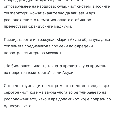
оптоварување на кардиоваскуларниот систем, високите
температури можат значително да влијаат и врз
расположението и емоционалната стабилност,
пренесуваат француските медиуми.
Психијатарот и истражувач Марин Акуаи објаснува дека
топлината предизвикува промени во одредени
невротрансмитери во мозокот.
„На биолошко ниво, топлината предизвикува промени
во невротрансмитерите“, вели Акуаи.
Според стручњаците, екстремната жештина влијае врз
серотонинот, кој има важна улога во регулирањето на
расположението, како и врз допаминот, кој е поврзан со
однесувањето.