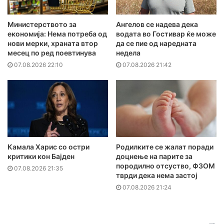
Министерството за
Ангелов се надева дека
економија: Нема потреба од
водата во Гостивар ќе може
нови мерки, храната втор
да се пие од наредната
месец по ред поевтинува
недела
07.08.2026 22:10
07.08.2026 21:42
Камала Харис со остри
Родилките се жалат поради
критики кон Бајден
доцнење на парите за
породилно отсуство, ФЗОМ
07.08.2026 21:35
тврди дека нема застој
07.08.2026 21:24