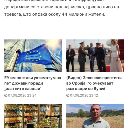
департмани се ставени под највисоко, црвено ниво на
тревога, што опфаќа околу 44 милиони жители.
ЕУ им постави ултиматум на
(Видео) Зеленски пристигна
пет држави поради
во Србија, го очекуваат
„златните пасоши“
разговори со Вучиќ
07.08.2026 23:24
07.08.2026 23:12