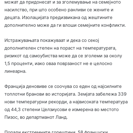
можат да придонесат и за зголемување на семејното
насилство, при што особено ранливи се жените и
децата. Изолацијата предизвикана од жештините
дополнително може да ги влоши семејните конфликти.
Истражувањата покажуваат и дека со секој
дополнителен степен на пораст на температурата,
ризикот од самоубиства може да се зголеми за околу
1,5 проценти, иако оваа поврзаност не е целосно
линеарна.
Франција деновиве се соочува со еден од најсилните
топлотни бранови во историјата. Земјата забележа 339
нови температурни рекорди, а највисоката температура
од 44,3 степени Целзиусови е измерена во местото
Пизос, во департманот Ланд.
Поради екстремните горештини, 58 француски