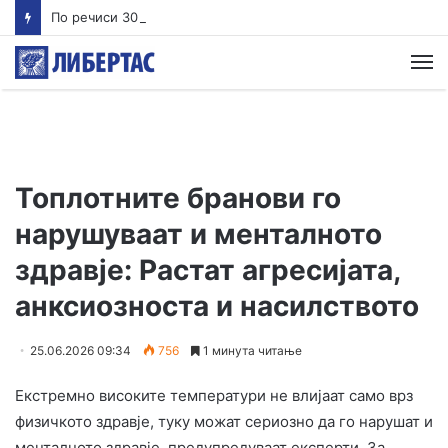
По речиси 30 години почнува судењето за убиството на Тупак Шакур
М
Топлотните бранови го
нарушуваат и менталното
здравје: Растат агресијата,
анксиозноста и насилството
25.06.2026 09:34
756
1 минута читање
Екстремно високите температури не влијаат само врз
физичкото здравје, туку можат сериозно да го нарушат и
менталното здравје, предупредуваат експерти. За