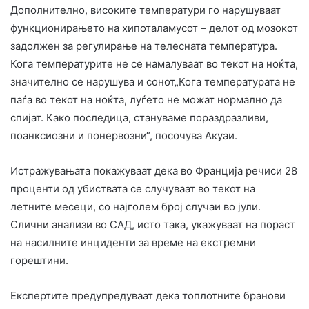
Дополнително, високите температури го нарушуваат
функционирањето на хипоталамусот – делот од мозокот
задолжен за регулирање на телесната температура.
Кога температурите не се намалуваат во текот на ноќта,
значително се нарушува и сонот„Кога температурата не
паѓа во текот на ноќта, луѓето не можат нормално да
спијат. Како последица, стануваме пораздразливи,
поанксиозни и понервозни“, посочува Акуаи.
Истражувањата покажуваат дека во Франција речиси 28
проценти од убиствата се случуваат во текот на
летните месеци, со најголем број случаи во јули.
Слични анализи во САД, исто така, укажуваат на пораст
на насилните инциденти за време на екстремни
горештини.
Експертите предупредуваат дека топлотните бранови