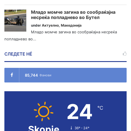
Младо момче загина во сообраќајна
несреќа попладнево во Бутел
under
Актуелно
,
Македонија
Младо момче загина во сообраќајна несреќа
попладнево во...
СЛЕДЕТЕ НÉ
85,744
Фанови
24
℃
Skopje
36º - 24º