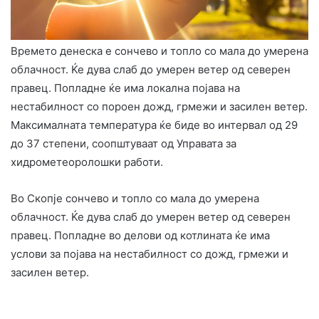
Времето денеска е сончево и топло со мала до умерена
облачност. Ќе дува слаб до умерен ветер од северен
правец. Попладне ќе има локална појава на
нестабилност со пороен дожд, грмежи и засилен ветер.
Максималната температура ќе биде во интервал од 29
до 37 степени, соопштуваат од Управата за
хидрометеоролошки работи.
Во Скопје сончево и топло со мала до умерена
облачност. Ќе дува слаб до умерен ветер од северен
правец. Попладне во делови од котлината ќе има
услови за појава на нестабилност со дожд, грмежи и
засилен ветер.