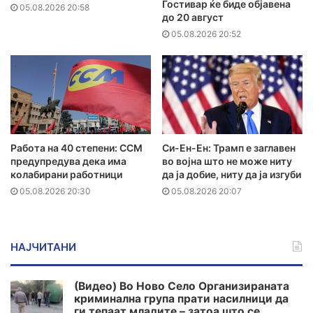
Гостивар ќе биде објавена
05.08.2026 20:58
до 20 август
05.08.2026 20:52
Работа на 40 степени: ССМ
Си-Ен-Ен: Трамп е заглавен
предупредува дека има
во војна што не може ниту
колабирани работници
да ја добие, ниту да ја изгуби
05.08.2026 20:30
05.08.2026 20:07
НАЈЧИТАНИ
(Видео) Во Ново Село Организираната
криминална група прати насилници да
ги тепаат младите – затоа што се