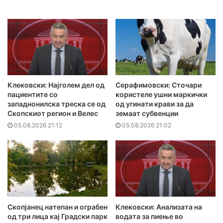
Клековски: Најголем дел од
Серафимовски: Сточари
пациентите сo
користеле ушни маркички
западнонилска треска се од
од угинати крави за да
Скопскиот регион и Велес
земаат субвенции
05.08.2026 21:12
05.08.2026 21:02
Скопјанец натепан и ограбен
Клековски: Анализата на
од три лица кај Градски парк
водата за пиење во