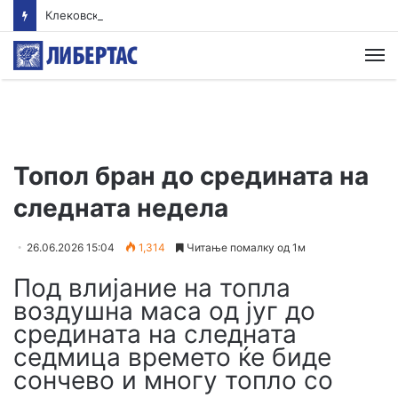
Клековски: Најголем дел од пациентите сo западнонилска треска се од Скопскиот регион и Велес
М
Топол бран до средината на
следната недела
26.06.2026 15:04
1,314
Читање помалку од 1м
Под влијание на топла
воздушна маса од југ до
средината на следната
седмица времето ќе биде
сончево и многу топло со