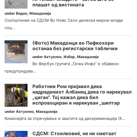
плашат од вистината
under
Видео
,
Македонија
Соопштение на СДСМ Во Ново Село денеска мирни млади
соц...
(Фото) Македонци во Пефкохори
останаа без регистарски таблички
under
Актуелно
,
Избор
,
Македонија
Во Фејсбук групата „Грчка Инфо“ е објавено
предупредува...
Работник Ром пријавил дека
надредениот Албанец дека го нарекувал
„циган“. Тој кажал дека бил
испровоциран и нарекуван „шиптар
under
Актуелно
,
Македонија
Комисијата за спречување и заштита од дискриминација (К...
СДСМ: Стоилковиќ, не ни сметаат