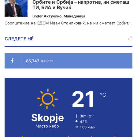
Србите и Србија – напротив, ни сметаш
ТИ, БИА и Вучиќ
under
Актуелно
,
Македонија
Соопштение на СДСМ Иван Стоилковиќ, не ни сметаат Србит...
СЛЕДЕТЕ НÉ
85,747
Фанови
21
℃
Skopje
36º - 21º
42%
Чисто небо
1.66 км/ч