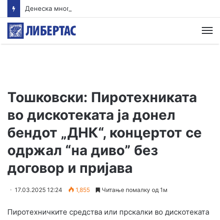
Денеска многу топло, температури до 40 степени
М
Тошковски: Пиротехниката
во дискотеката ја донел
бендот „ДНК“, концертот се
одржал “на диво” без
договор и пријава
17.03.2025 12:24
1,855
Читање помалку од 1м
Пиротехничките средства или прскалки во дискотеката