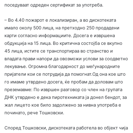
поседуваат одреден сертификат за употреба.
– Во 4.40 пожарот е локализиран, а во дискотеката
имало околу 500 лица, на претходно 250 продадени
карти согласно информациите. Досега е извршена
обдукција на 15 лица. Во критична состојба се вкупно
45 лица, истите се транспортираа во странство и
владата прави напори да овозможи услови за соодветно
лекување. Огромна благодарност до меѓународните
пријатели кои се потрудија да помогнат.Од она кое што
го имаме утврдено досега, ќе пробам да доловам што
преземавме: По извршен разговор со член на групата
ДНК утврдено е дека пиротехниката ја донел бендот, за
жал лицето кое било задолжено за нивна употреба е
починато, рече Тошковски.
Според Тошковски, дискотеката работела во објект чија