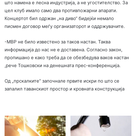
што намена е лесна индустрија, а не угостителство. За
цел клуб имало само два противпожарни апарати.
Концертот бил одржан „на диво“ бидејќи немало
писмен договор меѓу организаторот и оддржувачите.
-МВР не било известено за таков настан. Таква
информација до нас не е доставена. Согласно закон,
пропишано е како треба да се обезбедува ваков настан
,рече Тошковски на денешната прес-конференција.
Од „прскалките“ започнале првите искри по што се
запалил таванскиот простор и кровната конструкција