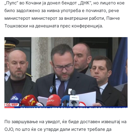
„Пулс“ во Кочани ја донел бендот „ДНК“, но лицето кое
било задолжено за нивна употреба е починато, рече
министерот министерот за внатрешни работи, Панче
Тошковски на денешната прес конференција.
По завршување на увидот, ќе биде доставен извештај на
ОЈО, по што ќе се утврди дали истите требале да