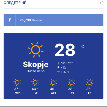
СЛЕДЕТЕ НÉ
85,739
Фанови
28
℃
Skopje
37º - 25º
41%
Чисто небо
1 км/ч
37
40
40
38
37
℃
℃
℃
℃
℃
Mon
Tue
Wed
Thu
Fri