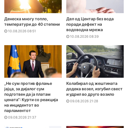
Денеска многу топло,
Дел од Центар без вода
температури до 40 степени
поради дефект на
водоводна мрежа
10.08.2026 08:51
10.08.2026 08:39
„Не сум против фрлање
Колабирал од жештината
јајца, за дијалог сум
додека возел, изгубил свест
подготвен да ја платам
и удрил во друго возило
цената“: Курти со реакција
09.08.2026 21:28
на инцидентот во
парламентот
09.08.2026 21:37