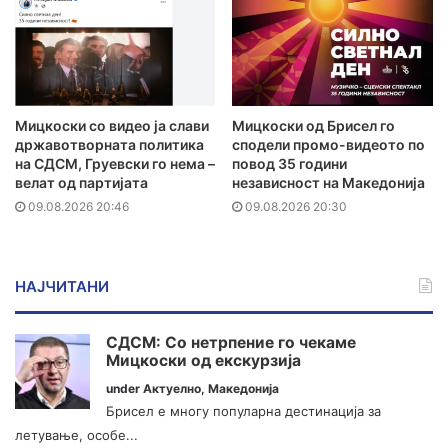
Мицкоски со видео ја слави
Мицкоски од Брисел го
државотворната политика
сподели промо-видеото по
на СДСМ, Груевски го нема –
повод 35 години
велат од партијата
независност на Македонија
09.08.2026 20:46
09.08.2026 20:30
НАЈЧИТАНИ
СДСМ: Со нетрпение го чекаме
Мицкоски од екскурзија
under
Актуелно
,
Македонија
Брисел е многу популарна дестинација за
летување, особе...