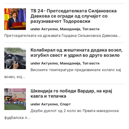
ТВ 24- Претседателката Силјановска
Давкова се огради од случајот со
разузнавачот Тодоровски
under
Актуелно
,
Македонија
,
Топ вести
Претседателката на државата Гордана Сиљановска Давкова...
Колабирал од жештината додека возел,
изгубил свест и удрил во друго возило
under
Актуелно
,
Македонија
,
Топ вести
Високите температури предизвикале колапс кај
возач, кој...
Шкендија го победи Вардар, на крај
кавга и тепачка
under
Актуелно
,
Спорт
Дерби дуелот од 2 коло во Првата македонска
фудбалска л...