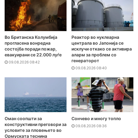
Во Британска Колумбија
Реактор во нуклеарна
прогласена вонредна
централа во Јапонија се
состојба поради пожар,
исклучи откако се активира
евакуирани се 22.000 луѓе
аларм за проблем со
генераторот
09.08.2026 08:42
09.08.2026 08:40
Оман соопшти за
Сончево и многу топло
конструктивни преговори за
09.08.2026 08:36
условите за пловењето во
Ормуската теснина