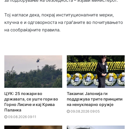
за подобрување на безбедноста – изјави министерот.
Тој нагласи дека, покрај институционалните мерки,
клучна е и одговорноста на граѓаните во почитувањето
на сообраќајните правила.
ЦУК: 25 пожари во
Такаичи: Јапонија ги
државата, се уште гори во
поддржува трите принципи
Горно Лисиче и кај Крива
на ненуклеарно оружје
Паланка
09.08.2026 09:05
09.08.2026 09:11