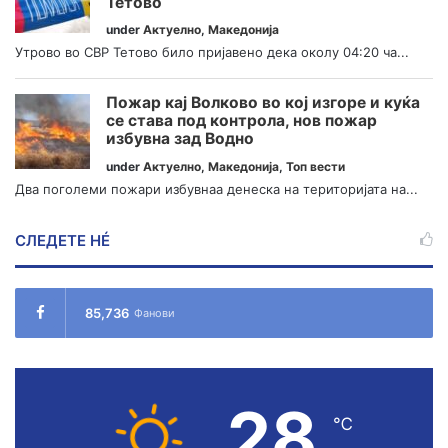
Тетово
under
Актуелно
,
Македонија
Утрово во СВР Тетово било пријавено дека околу 04:20 ча...
Пожар кај Волково во кој изгоре и куќа
се става под контрола, нов пожар
избувна зад Водно
under
Актуелно
,
Македонија
,
Топ вести
Два поголеми пожари избувнаа денеска на територијата на...
СЛЕДЕТЕ НÉ
85,736
Фанови
28
℃