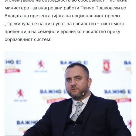
министерот за внатрешни работи Панче Тошковски во
Владата на презентацијата на националниот проект
„Прекинување на циклусот на насилство – системска
превенција на семејно и врсничко насилство преку
образовниот систем“.