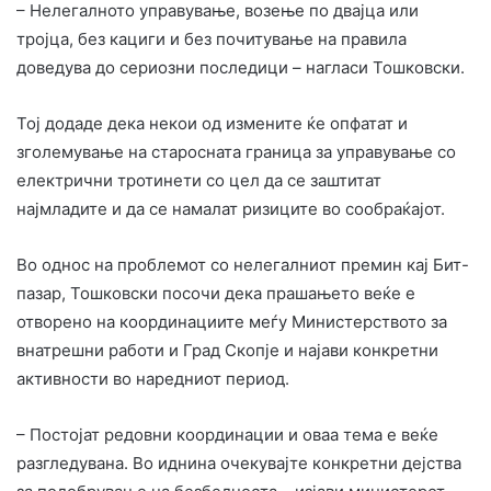
– Нелегалното управување, возење по двајца или
тројца, без кациги и без почитување на правила
доведува до сериозни последици – нагласи Тошковски.
Тој додаде дека некои од измените ќе опфатат и
зголемување на старосната граница за управување со
електрични тротинети со цел да се заштитат
најмладите и да се намалат ризиците во сообраќајот.
Во однос на проблемот со нелегалниот премин кај Бит-
пазар, Тошковски посочи дека прашањето веќе е
отворено на координациите меѓу Министерството за
внатрешни работи и Град Скопје и најави конкретни
активности во наредниот период.
– Постојат редовни координации и оваа тема е веќе
разгледувана. Во иднина очекувајте конкретни дејства