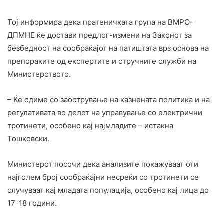
Тој информира дека пратеничката група на ВМРО-
ДПМНЕ ќе достави предлог-измени на Законот за
безбедност на сообраќајот на патиштата врз основа на
препораките од експертите и стручните служби на
Министерството.
– Ќе одиме со заострување на казнената политика и на
регулативата во делот на управување со електрични
тротинети, особено кај најмладите – истакна
Тошковски.
Министерот посочи дека анализите покажуваат оти
најголем број сообраќајни несреќи со тротинети се
случуваат кај младата популација, особено кај лица до
17-18 години.