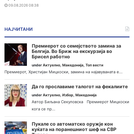
09.08.2026 08:38
НАЈЧИТАНИ
Премиерот со семејството замина за
Белгија. Во Бриж на екскурзија во
Брисел работно
under
Актуелно
,
Македонија
,
Топ вести
Премиерот, Христијан Мицкоски, замина на најавуваната е...
Да го прославиме талогот на фекалиите
under
Актуелно
,
Избор
,
Македонија
Автор Биљана Секуловска Премиерот Мицкоски
кога се пр...
Пукале со автоматско оружје кон
куќата на поранешниот шеф на СВР