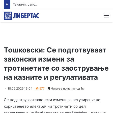
Такаичи: Јапонија ги поддржува трите принципи на ненуклеарно оружје
М
Тошковски: Се подготвуваат
законски измени за
тротинетите со заострување
на казните и регулативата
18.06.2026 13:04
577
Читање помалку од 1м
Се подготвуваат законски измени за регулирање на
користењето електрични тротинети со цел
зголемување на безбедноста во сообраќајот – истакна