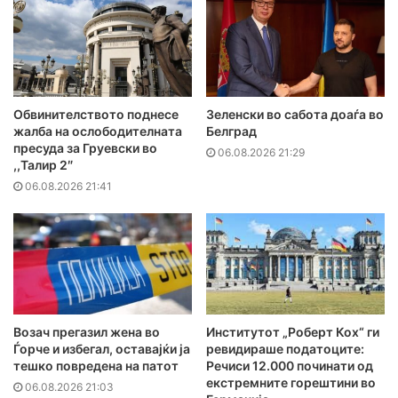
Обвинителството поднесе
Зеленски во сабота доаѓа во
жалба на ослободителната
Белград
пресуда за Груевски во
06.08.2026 21:29
,,Талир 2″
06.08.2026 21:41
Возач прегазил жена во
Институтот „Роберт Кох“ ги
Ѓорче и избегал, оставајќи ја
ревидираше податоците:
тешко повредена на патот
Речиси 12.000 починати од
екстремните горештини во
06.08.2026 21:03