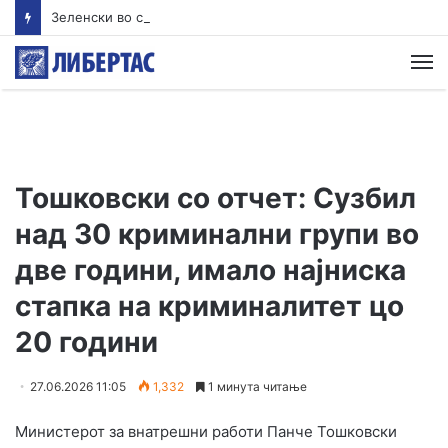
Зеленски во сабота доаѓа во Белград
М
Тошковски со отчет: Сузбил
над 30 криминални групи во
две години, имало најниска
стапка на криминалитет цо
20 години
27.06.2026 11:05
1,332
1 минута читање
Министерот за внатрешни работи Панче Тошковски