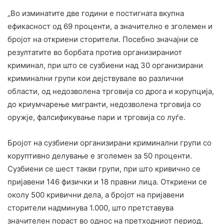
„Во изминатите две години е постигната вкупна
ефикасност од 69 проценти, а значително е зголемен и
бројот на откриени сторители. Посебно значајни се
резултатите во борбата против организираниот
криминал, при што се сузбиени над 30 организирани
криминални групи кои дејствувале во различни
области, од недозволена трговија со дрога и корупција,
до криумчарење мигранти, недозволена трговија со
оружје, фалсификување пари и трговија со луѓе.
Бројот на сузбиени организирани криминални групи со
коруптивно делување е зголемен за 50 проценти.
Сузбиени се шест такви групи, при што кривично се
пријавени 146 физички и 18 правни лица. Откриени се
околу 500 кривични дела, а бројот на пријавени
сторители надминува 1.000, што претставува
значителен пораст во однос на претходниот период,