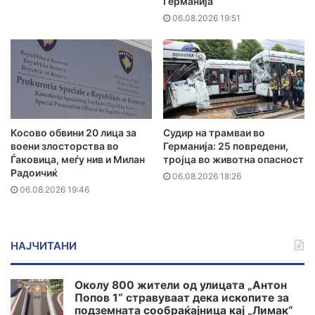
Германија
06.08.2026 19:51
Косово обвини 20 лица за
Судир на трамваи во
воени злосторства во
Германија: 25 повредени,
Ѓаковица, меѓу нив и Милан
тројца во животна опасност
Радоичиќ
06.08.2026 18:26
06.08.2026 19:46
НАЈЧИТАНИ
Околу 800 жители од улицата „Антон
Попов 1“ стравуваат дека ископите за
подземната сообраќајница кај „Лимак“