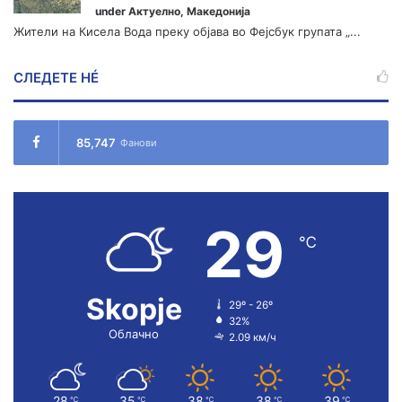
under
Актуелно
,
Македонија
Жители на Кисела Вода преку објава во Фејсбук групата „...
СЛЕДЕТЕ НÉ
85,747
Фанови
29
℃
Skopje
29º - 26º
32%
Облачно
2.09 км/ч
28
35
38
38
39
℃
℃
℃
℃
℃