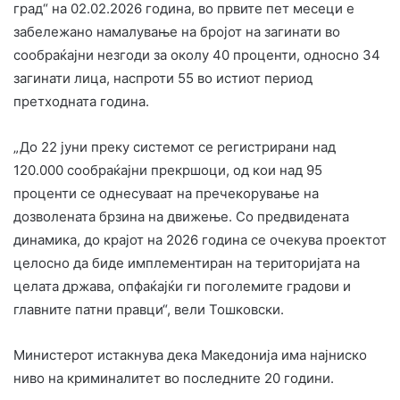
град“ на 02.02.2026 година, во првите пет месеци е
забележано намалување на бројот на загинати во
сообраќајни незгоди за околу 40 проценти, односно 34
загинати лица, наспроти 55 во истиот период
претходната година.
„До 22 јуни преку системот се регистрирани над
120.000 сообраќајни прекршоци, од кои над 95
проценти се однесуваат на пречекорување на
дозволената брзина на движење. Со предвидената
динамика, до крајот на 2026 година се очекува проектот
целосно да биде имплементиран на територијата на
целата држава, опфаќајќи ги поголемите градови и
главните патни правци“, вели Тошковски.
Министерот истакнува дека Македонија има најниско
ниво на криминалитет во последните 20 години.