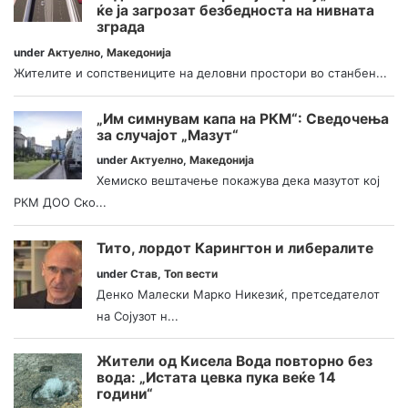
ќе ја загрозат безбедноста на нивната
зграда
under
Актуелно
,
Македонија
Жителите и сопствениците на деловни простори во станбен...
„Им симнувам капа на РКМ“: Сведочења
за случајот „Мазут“
under
Актуелно
,
Македонија
Хемиско вештачење покажува дека мазутот кој
РКМ ДОО Ско...
Тито, лордот Карингтон и либералите
under
Став
,
Топ вести
Денко Малески Марко Никезиќ, претседателот
на Сојузот н...
Жители од Кисела Вода повторно без
вода: „Истата цевка пука веќе 14
години“