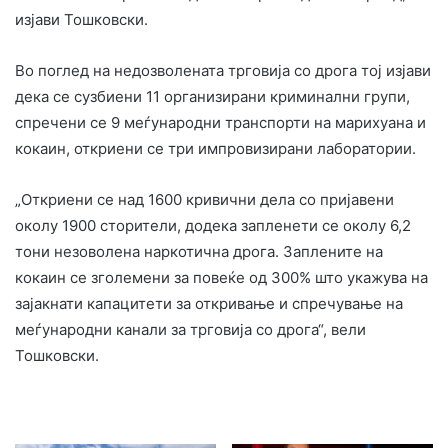
изјави Тошковски.
Во поглед на недозволената трговија со дрога тој изјави
дека се сузбиени 11 организирани криминални групи,
спречени се 9 меѓународни транспорти на марихуана и
кокаин, откриени се три импровизирани лаборатории.
„Откриени се над 1600 кривични дела со пријавени
околу 1900 сторители, додека запленети се околу 6,2
тони незоволена наркотична дрога. Заплените на
кокаин се зголемени за повеќе од 300% што укажува на
зајакнати капацитети за откривање и спречување на
меѓународни канали за трговија со дрога“, вели
Тошковски.