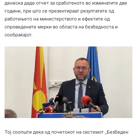
денеска даде отчет за сработеното во изминатите две
години, при што се презентираат резултатите од
работењето на министерството и ефектите од
спроведените мерки во областа на безбедноста и
сообраќајот.
Тој соопшти дека од почетокот на системот „Безбеден