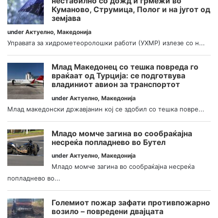
нестабилно со дожд и грмежи во
Куманово, Струмица, Полог и на југот од
земјава
under
Актуелно
,
Македонија
Управата за хидрометеоролошки работи (УХМР) излезе со н...
Млад Македонец со тешка повреда го
враќаат од Турција: се подготвува
владиниот авион за транспортот
under
Актуелно
,
Македонија
Млад македонски државјанин кој се здобил со тешка повре...
Младо момче загина во сообраќајна
несреќа попладнево во Бутел
under
Актуелно
,
Македонија
Младо момче загина во сообраќајна несреќа
попладнево во...
Големиот пожар зафати противпожарно
возило – повредени двајцата