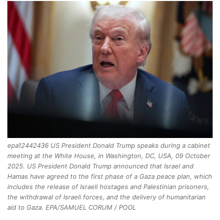
epa12442436 US President Donald Trump speaks during a cabinet
meeting at the White House, in Washington, DC, USA, 09 October
2025. US President Donald Trump announced that Israel and
Hamas have agreed to the first phase of a Gaza peace plan, which
includes the release of Israeli hostages and Palestinian prisoners,
the withdrawal of Israeli forces, and the delivery of humanitarian
aid to Gaza. EPA/SAMUEL CORUM / POOL