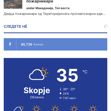
пожарникари
under
Македонија
,
Топ вести
Двајца пожарникари од Територијалната противпожарна еди...
СЛЕДЕТЕ НÉ
85,739
Фанови
35
℃
Skopje
36º - 25º
24%
Облачно
7.67 км/ч