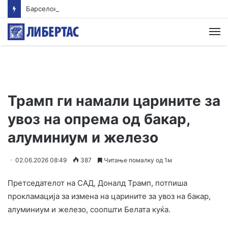
Барселона го откажа пријателскиот натпревар во Мароко
М
Трамп ги намали царините за
увоз на опрема од бакар,
алуминиум и железо
02.06.2026 08:49
387
Читање помалку од 1м
Претседателот на САД, Доналд Трамп, потпиша
прокламација за измена на царините за увоз на бакар,
алуминиум и железо, соопшти Белата куќа.