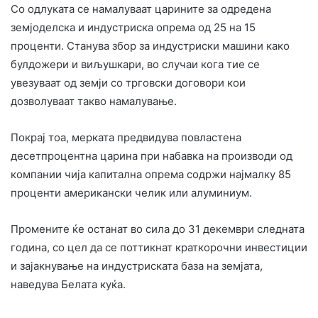
Со одлуката се намалуваат царините за одредена
земјоделска и индустриска опрема од 25 на 15
проценти. Станува збор за индустриски машини како
булдожери и виљушкари, во случаи кога тие се
увезуваат од земји со трговски договори кои
дозволуваат такво намалување.
Покрај тоа, мерката предвидува повластена
десетпроцентна царина при набавка на производи од
компании чија капитална опрема содржи најмалку 85
проценти американски челик или алуминиум.
Промените ќе останат во сила до 31 декември следната
година, со цел да се поттикнат краткорочни инвестиции
и зајакнување на индустриската база на земјата,
наведува Белата куќа.