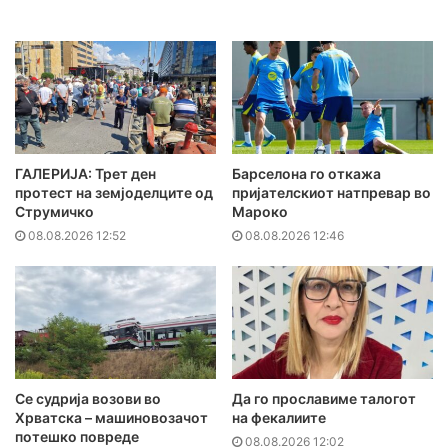
ГАЛЕРИЈА: Трет ден
Барселона го откажа
протест на земјоделците од
пријателскиот натпревар во
Струмичко
Мароко
08.08.2026 12:52
08.08.2026 12:46
Се судрија возови во
Да го прославиме талогот
Хрватска – машиновозачот
на фекалиите
потешко повреде
08.08.2026 12:02