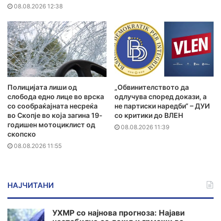
08.08.2026 12:38
Полицијата лиши од
„Обвинителството да
слобода едно лице во врска
одлучува според докази, а
со сообраќајната несреќа
не партиски наредби“ – ДУИ
во Скопје во која загина 19-
со критики до ВЛЕН
годишен мотоциклист од
08.08.2026 11:39
скопско
08.08.2026 11:55
НАЈЧИТАНИ
УХМР со најнова прогноза: Најави