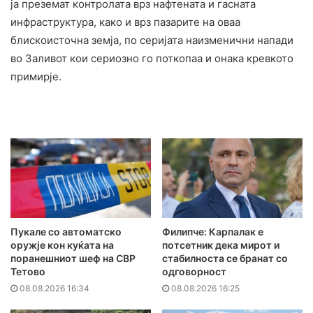
ја преземат контролата врз нафтената и гасната
инфраструктура, како и врз пазарите на оваа
блискоисточна земја, по серијата наизменични напади
во Заливот кои сериозно го поткопаа и онака кревкото
примирје.
Пукале со автоматско
Филипче: Карпалак е
оружје кон куќата на
потсетник дека мирот и
поранешниот шеф на СВР
стабилноста се бранат со
Тетово
одговорност
08.08.2026 16:34
08.08.2026 16:25