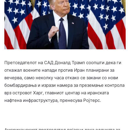
Претседателот на САД Доналд Трамп соопшти дека ги
откажал воените напади против Иран планирани за
вечерва, само неколку часа откако се закани со нови
бомбардирања и изрази намера за преземање контрола
врз островот Харг, главниот центар на иранската
нафтена инфраструктура, пренесува Ројтерс.
Американскиот претседател појасни дека одлуката за