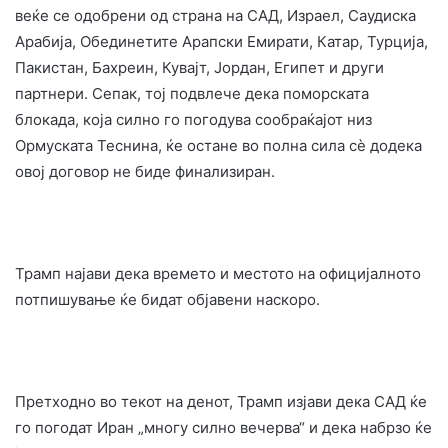
веќе се одобрени од страна на САД, Израел, Саудиска
Арабија, Обединетите Арапски Емирати, Катар, Турција,
Пакистан, Бахреин, Кувајт, Јордан, Египет и други
партнери. Сепак, тој подвлече дека поморската
блокада, која силно го погодува сообраќајот низ
Ормуската Теснина, ќе остане во полна сила сè додека
овој договор не биде финализиран.
Трамп најави дека времето и местото на официјалното
потпишување ќе бидат објавени наскоро.
Претходно во текот на денот, Трамп изјави дека САД ќе
го погодат Иран „многу силно вечерва“ и дека набрзо ќе