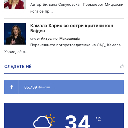
Автор Биљана Секуловска Премиерот Мицкоски
кога се пр...
Камала Харис со остри критики кон
Бајден
under
Актуелно
,
Македонија
Поранешната потпретседателка на САД, Камала
Харис, сè п...
СЛЕДЕТЕ НÉ
85,739
Фанови
34
℃