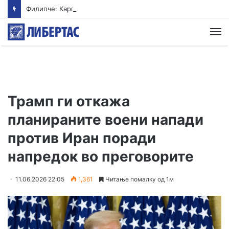
Филипче: Карпалак е потсетник дека мирот и стабилноста се бранат со одговорност
М
Трамп ги откажа
планираните воени напади
против Иран поради
напредок во преговорите
11.06.2026 22:05
1,361
Читање помалку од 1м