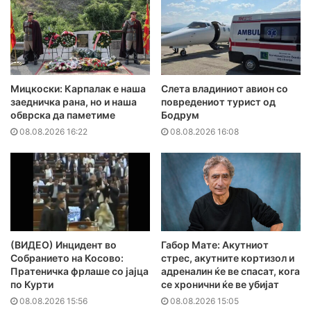
Мицкоски: Карпалак е наша
Слета владиниот авион со
заедничка рана, но и наша
повредениот турист од
обврска да паметиме
Бодрум
08.08.2026 16:22
08.08.2026 16:08
(ВИДЕО) Инцидент во
Габор Мате: Акутниот
Собранието на Косово:
стрес, акутните кортизол и
Пратеничка фрлаше со јајца
адреналин ќе ве спасат, кога
по Курти
се хронични ќе ве убијат
08.08.2026 15:56
08.08.2026 15:05