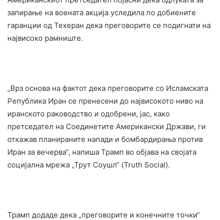
запирање на воената акција уследила по добиените
гаранции од Техеран дека преговорите се подигнати на
највисоко рамниште.
„Врз основа на фактот дека преговорите со Исламската
Република Иран се пренесени до највисокото ниво на
иранското раководство и одобрени, јас, како
претседател на Соединетите Американски Држави, ги
откажав планираните напади и бомбардирања против
Иран за вечерва“, напиша Трамп во објава на својата
социјална мрежа „Трут Соушл“ (Truth Social).
Трамп додаде дека „преговорите и конечните точки“