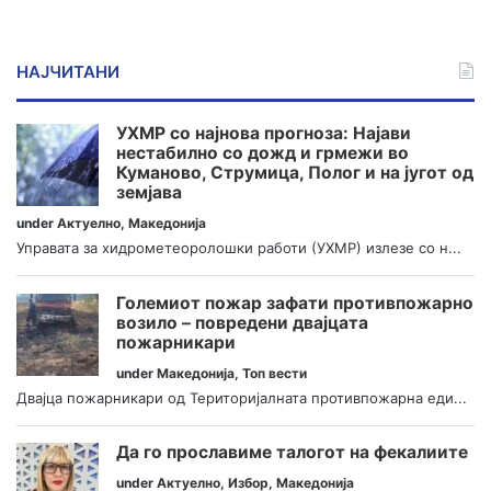
НАЈЧИТАНИ
УХМР со најнова прогноза: Најави
нестабилно со дожд и грмежи во
Куманово, Струмица, Полог и на југот од
земјава
under
Актуелно
,
Македонија
Управата за хидрометеоролошки работи (УХМР) излезе со н...
Големиот пожар зафати противпожарно
возило – повредени двајцата
пожарникари
under
Македонија
,
Топ вести
Двајца пожарникари од Територијалната противпожарна еди...
Да го прославиме талогот на фекалиите
under
Актуелно
,
Избор
,
Македонија