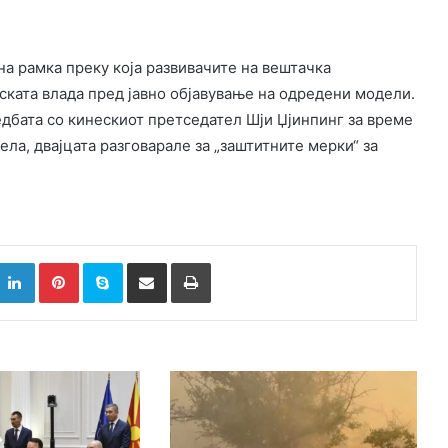
на рамка преку која развивачите на вештачка
ката влада пред јавно објавување на одредени модели.
едбата со кинескиот претседател Шји Џјинпинг за време
ла, двајцата разговарале за „заштитните мерки“ за
k
witter
LinkedIn
Pinterest
Skype
Сподели преку Е-маил
Испринтај