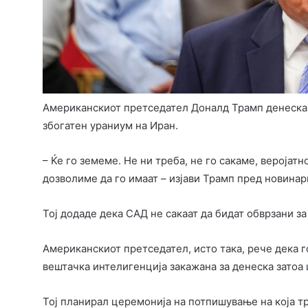
Американскиот претседател Доналд Трамп денеска и
збогатен ураниум на Иран.
– Ќе го земеме. Не ни треба, не го сакаме, веројат
дозволиме да го имаат – изјави Трамп пред новинар
Тој додаде дека САД не сакаат да бидат обврзани з
Американскиот претседател, исто така, рече дека 
вештачка интелигенција закажана за денеска затоа 
Тој планирал церемонија на потпишување на која т