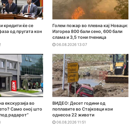
и кредити ќе се
Голем пожар во плевна кај Новаци:
фаза од пругата кон
Изгореа 800 бали сено, 600 бали
слама и 3,5 тони пченица
2
06.08.2026 13:07
на екскурзија во
ВИДЕО: Десет години од
ето? Само оној што
поплавите во Стајковци кои
„под радарот“
однесоа 22 животи
8
06.08.2026 11:51