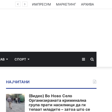
ИМПРЕСУМ
МАРКЕТИНГ
АРХИВА
Sidebar
Пребарај
ТАВ
СПОРТ
за
НАЈЧИТАНИ
(Видео) Во Ново Село
Организираната криминална
група прати насилници да ги
тепаат младите – затоа што се