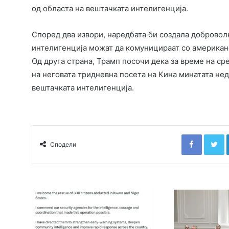
од областа на вештачката интелигенција.
Според два извори, наредбата би создала добровол
интелигенција можат да комуницираат со американс
Од друга страна, Трамп посочи дека за време на ср
на неговата тридневна посета на Кина минатата неде
вештачката интелигенција.
Faceboo
T
Сподели