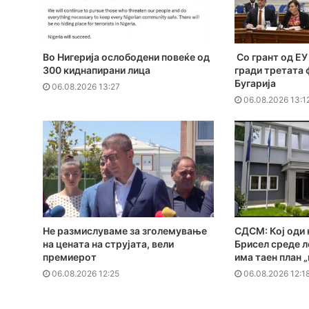
Во Нигерија ослободени повеќе од
Со грант од ЕУ 
300 киднапирани лица
гради третата 
Бугарија
06.08.2026 13:27
06.08.2026 13:1
Не размислуваме за зголемување
СДСМ: Кој оди 
на цената на струјата, вели
Брисел среде л
премиерот
има таен план 
06.08.2026 12:25
06.08.2026 12:1