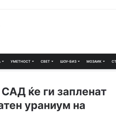
едити ќе се гради третата фаза од пругата кон Бугарија
А
УМЕТНОСТ
СВЕТ
ШОУ-БИЗ
МОЗАИК
С
 САД ќе ги запленат
атен ураниум на