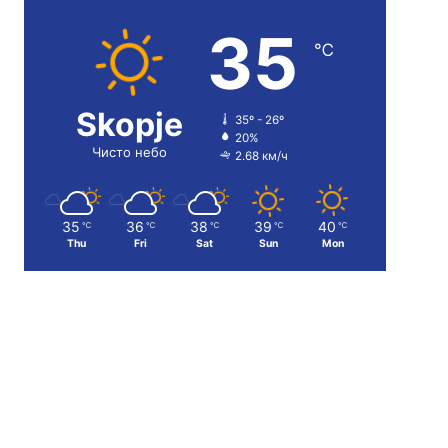
35
℃
Skopje
35º - 26º
20%
Чисто небо
2.68 км/ч
35
36
38
39
40
℃
℃
℃
℃
℃
Thu
Fri
Sat
Sun
Mon