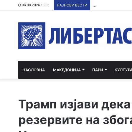
Со грант од ЕУ и кр
06.08.2026 13:36
НАЈНОВИ ВЕСТИ
НАСЛОВНА
МАКЕДОНИЈА
ПАРИ
КУЛТУР
Трамп изјави дека
резервите на због