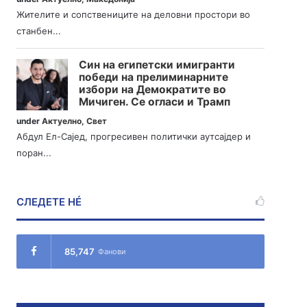
Жителите и сопствениците на деловни простори во
станбен...
Син на египетски имигранти
победи на прелиминарните
избори на Демократите во
Мичиген. Се огласи и Трамп
under
Актуелно
,
Свет
Абдул Ел-Сајед, прогресивен политички аутсајдер и
поран...
СЛЕДЕТЕ НÉ
85,747
Фанови