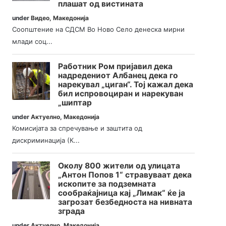
плашат од вистината
under
Видео
,
Македонија
Соопштение на СДСМ Во Ново Село денеска мирни
млади соц...
Работник Ром пријавил дека
надредениот Албанец дека го
нарекувал „циган“. Тој кажал дека
бил испровоциран и нарекуван
„шиптар
under
Актуелно
,
Македонија
Комисијата за спречување и заштита од
дискриминација (К...
Околу 800 жители од улицата
„Антон Попов 1“ стравуваат дека
ископите за подземната
сообраќајница кај „Лимак“ ќе ја
загрозат безбедноста на нивната
зграда
under
Актуелно
,
Македонија