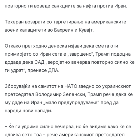
повторно ги воведе санкциите за нафта против Иран.
Техеран возврати со таргетирање на американските
воени капацитети во Бахреин и Кувајт.
Откако претходно денеска изјави дека смета оти
примирјето со Иран сега е „завршено“, Трамп подоцна
додаде дека САД „веројатно вечерва повторно силно ќе
ги удрат“, пренесе ДПА.
Зборувајќи на самитот на НАТО заедно со украинскиот
претседател Володимир Зеленски, Трамп рече дека ќе
му даде на Иран „мало предупредување“ пред да
нареди нови напади.
– Ќе ги удриме силно вечерва, но ќе видиме како ќе се
одвива сето тоа – рече американскиот претседател