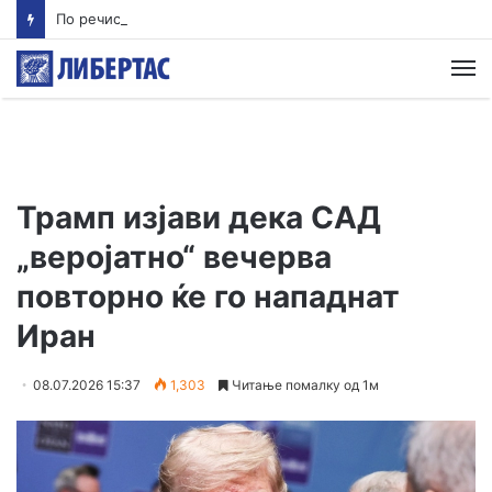
По речиси 30 години почнува судењето за убиството на Тупак Шакур
М
Трамп изјави дека САД
„веројатно“ вечерва
повторно ќе го нападнат
Иран
08.07.2026 15:37
1,303
Читање помалку од 1м