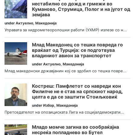
нестабилно со дожд и грмежи во
Куманово, Струмица, Полог и на југот од
земјава
under
Актуелно
,
Македонија
Управата за хидрометеоролошки работи (УХМР) излезе со н...
Млад Македонец со тешка повреда го
враќаат од Турција: се подготвува
владиниот авион за транспортот
under
Актуелно
,
Македонија
Млад македонски државјанин кој се здобил со тешка повре...
Костреш: Памфлетот со навреди кон
Филипче не е став на српскиот народ,
целта е да се заштити Стоиљковиќ
under
Избор
,
Македонија
Претседателот на опозициската Лига на социјалдемократи...
Младо момче загина во сообраќајна
несреќа попладнево во Бутел