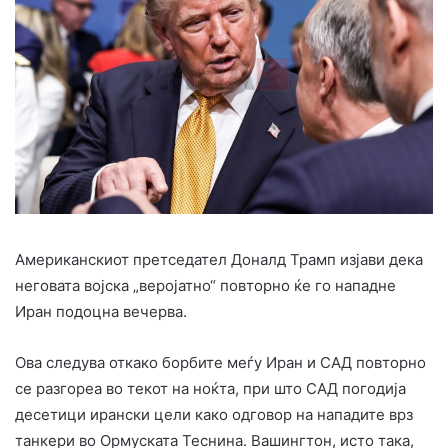
Американскиот претседател Доналд Трамп изјави дека
неговата војска „веројатно“ повторно ќе го нападне
Иран подоцна вечерва.
Ова следува откако борбите меѓу Иран и САД повторно
се разгореа во текот на ноќта, при што САД погодија
десетици ирански цели како одговор на нападите врз
танкери во Ормуската Теснина. Вашингтон, исто така,