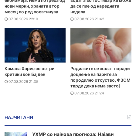
економија: Нема потреба од
водата во Гостивар ќе може
нови мерки, храната втор
да се пие од наредната
месец по ред поевтинува
недела
07.08.2026 22:10
07.08.2026 21:42
Камала Харис со остри
Родилките се жалат поради
критики кон Бајден
доцнење на парите за
породилно отсуство, ФЗОМ
07.08.2026 21:35
тврди дека нема застој
07.08.2026 21:24
НАЈЧИТАНИ
УХМР со најнова прогноза: Најави