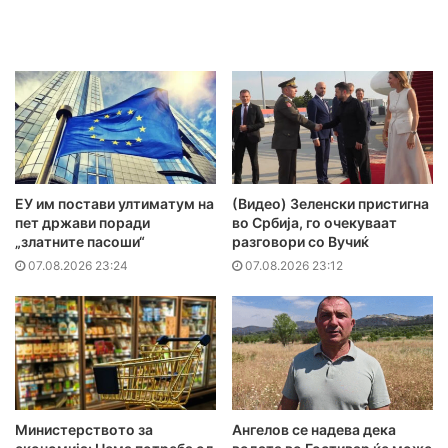
ЕУ им постави ултиматум на
(Видео) Зеленски пристигна
пет држави поради
во Србија, го очекуваат
„златните пасоши“
разговори со Вучиќ
07.08.2026 23:24
07.08.2026 23:12
Министерството за
Ангелов се надева дека