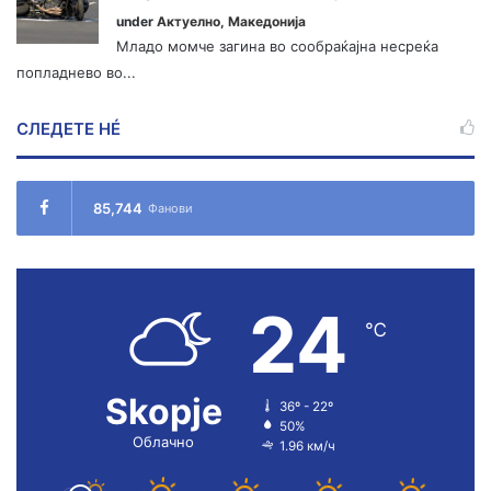
under
Актуелно
,
Македонија
Младо момче загина во сообраќајна несреќа
попладнево во...
СЛЕДЕТЕ НÉ
85,744
Фанови
24
℃
Skopje
36º - 22º
50%
Облачно
1.96 км/ч