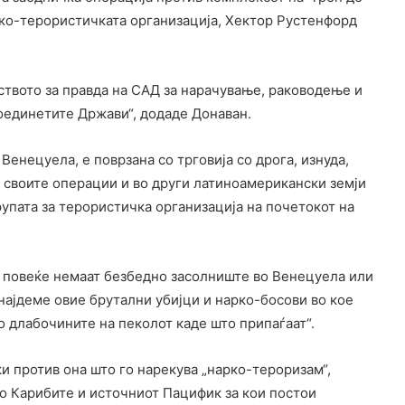
арко-терористичката организација, Хектор Рустенфорд
твото за правда на САД за нарачување, раководење и
оединетите Држави“, додаде Донаван.
 Венецуела, е поврзана со трговија со дрога, изнуда,
и своите операции и во други латиноамерикански земји
рупата за терористичка организација на почетокот на
а‘ повеќе немаат безбедно засолниште во Венецуела или
 најдеме овие брутални убијци и нарко-босови во кое
во длабочините на пеколот каде што припаѓаат“.
 против она што го нарекува „нарко-тероризам“,
о Карибите и источниот Пацифик за кои постои