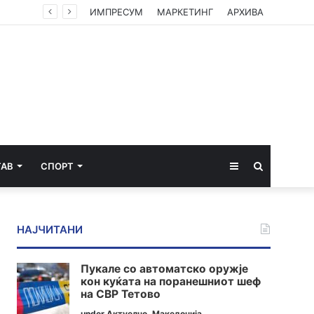
ЦУК со пресек до 13 часот: Активни пожари во Аеродром, Илинден, Босилово, Крива Паланка и Гостивар
ИМПРЕСУМ
МАРКЕТИНГ
АРХИВА
Sidebar
Пребарај
ТАВ
СПОРТ
за
НАЈЧИТАНИ
Пукале со автоматско оружје
кон куќата на поранешниот шеф
на СВР Тетово
under
Актуелно
,
Македонија