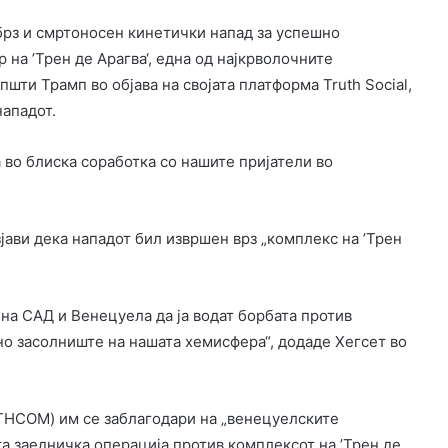
брз и смртоносен кинетички напад за успешно
на ’Трен де Арагва‘, една од најкрволочните
шти Трамп во објава на својата платформа Truth Social,
нападот.
 во блиска соработка со нашите пријатели во
јави дека нападот бил извршен врз „комплекс на ’Трен
 на САД и Венецуела да ја водат борбата против
но засолниште на нашата хемисфера“, додаде Хегсет во
THCOM) им се заблагодари на „венецуелските
а заедничка операција против комплексот на ’Трен де