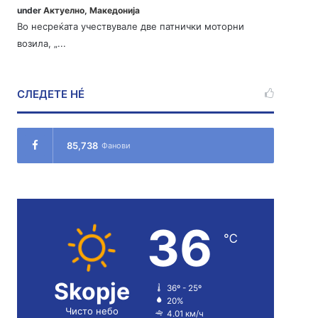
under
Актуелно
,
Македонија
Во несреќата учествувале две патнички моторни
возила, „...
СЛЕДЕТЕ НÉ
85,738
Фанови
36
℃
Skopje
36º - 25º
20%
Чисто небо
4.01 км/ч