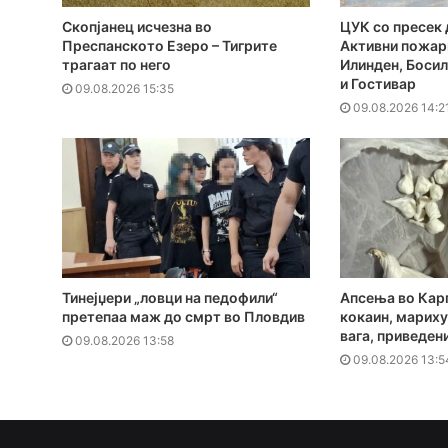
Скопјанец исчезна во
ЦУК со пресек 
Преспанското Езеро – Тигрите
Активни пожар
трагаат по него
Илинден, Босил
и Гостивар
09.08.2026 15:35
09.08.2026 14:2
Тинејџери „ловци на педофили“
Апсења во Кар
претепаа маж до смрт во Пловдив
кокаин, мариху
вага, приведен
09.08.2026 13:58
09.08.2026 13:5