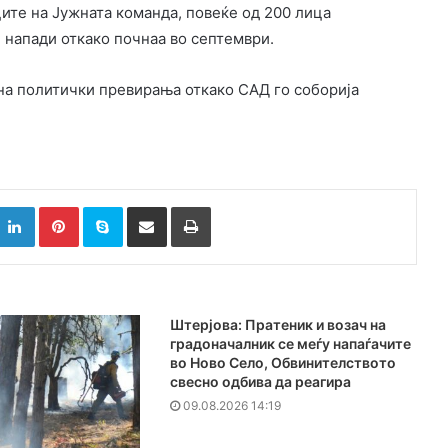
ите на Јужната команда, повеќе од 200 лица
и напади откако почнаа во септември.
а на политички превирања откако САД го соборија
k
witter
LinkedIn
Pinterest
Skype
Сподели преку Е-маил
Испринтај
Штерјова: Пратеник и возач на
градоначалник се меѓу напаѓачите
во Ново Село, Обвинителството
свесно одбива да реагира
09.08.2026 14:19