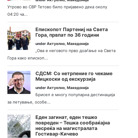
Утрово во СВР Тетово било пријавено дека околу
04:20 ча...
Епископот Партениј на Света
Гора, првпат по 36 години
under
Актуелно
,
Македонија
„Ова е неговото прво доаѓање на Света
Гора како епископ...
СДСМ: Со нетрпение го чекаме
Мицкоски од екскурзија
under
Актуелно
,
Македонија
Брисел е многу популарна дестинација
за летување, особе...
Еден загинат, еден тешко
повреден – Тешка сообраќајна
несреќа на магистралата
Гостивар-Кичево