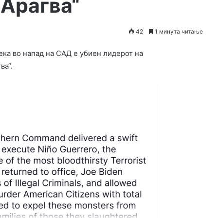
 Арагва“
42
1 минута читање
ка во напад на САД е убиен лидерот на
ва“.