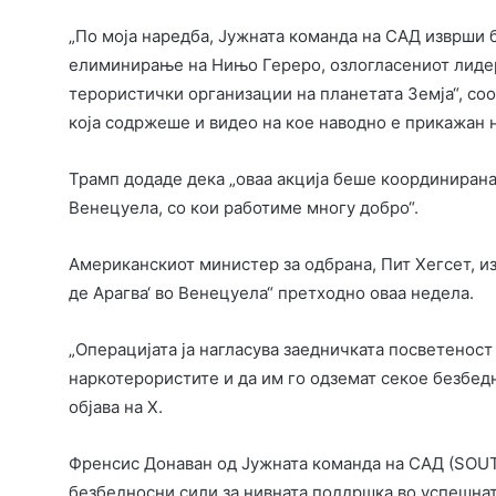
„По моја наредба, Јужната команда на САД изврши 
елиминирање на Нињо Гереро, озлогласениот лидер 
терористички организации на планетата Земја“, сооп
која содржеше и видео на кое наводно е прикажан 
Трамп додаде дека „оваа акција беше координирана
Венецуела, со кои работиме многу добро“.
Американскиот министер за одбрана, Пит Хегсет, из
де Арагва‘ во Венецуела“ претходно оваа недела.
„Операцијата ја нагласува заедничката посветеност
наркотерористите и да им го одземат секое безбед
објава на X.
Френсис Донаван од Јужната команда на САД (SOU
безбедносни сили за нивната поддршка во успешнат