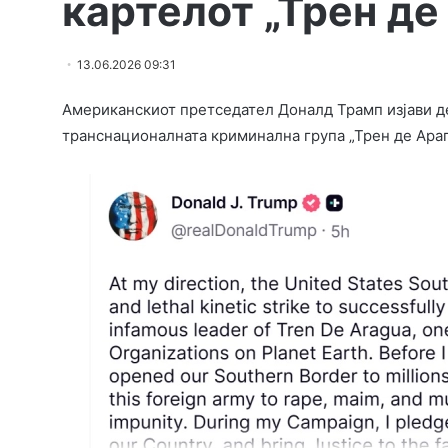
картелот „Трен де
13.06.2026 09:31
Американскиот претседател Доналд Трамп изјави де
транснационалната криминална група „Трен де Араг