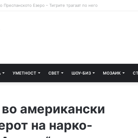
А
УМЕТНОСТ
СВЕТ
ШОУ-БИЗ
МОЗАИК
С
а во американски
ерот на нарко-