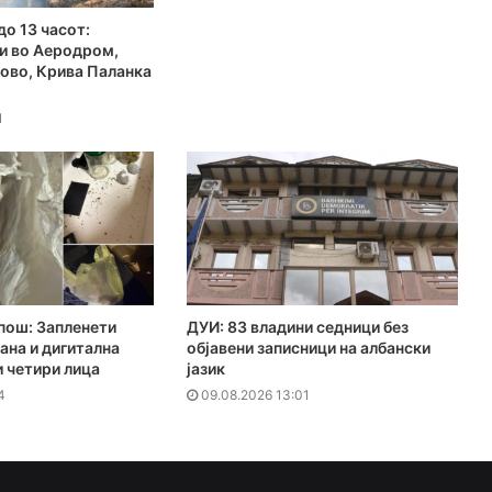
до 13 часот:
и во Аеродром,
ово, Крива Паланка
1
пош: Запленети
ДУИ: 83 владини седници без
ана и дигитална
објавени записници на албански
и четири лица
јазик
4
09.08.2026 13:01