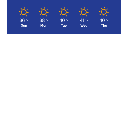
36
38
40
41
40
℃
℃
℃
℃
℃
Sun
Mon
Tue
Wed
Thu