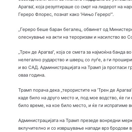
Арагва‘, која резултираше со смрт на лидерот на н
Гереро Флорес, познат како ’Нињо Гереро‘“.
„Гереро беше баран бегалец, обвинет од Министерс
олеснување на акти на тероризам и насилство во С
„Трен де Арагва“, која се смета за најмоќна банда во
нелегално рударство и шверц со луѓе, а ги прошир
и во САД. Администрацијата на Трамп ја прогласи г
оваа година.
Трамп порача дека „терористите на ’Трен де Арагв
каде било на друго место и, под мое водство, ќе ги
било време, на кое било место, и ќе ги испратиме 
Администрацијата на Трамп презеде вонредни мерки
вклучително и со извршување напади врз бродови в