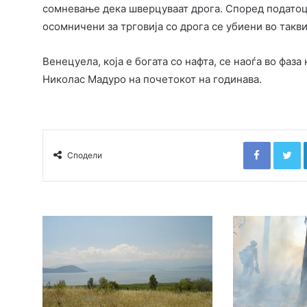
сомневање дека шверцуваат дрога. Според податоц
осомничени за трговија со дрога се убиени во такв
Венецуела, која е богата со нафта, се наоѓа во фаз
Николас Мадуро на почетокот на годинава.
Faceboo
T
Сподели