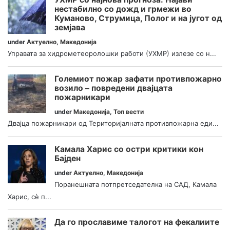
нестабилно со дожд и грмежи во
Куманово, Струмица, Полог и на југот од
земјава
under
Актуелно
,
Македонија
Управата за хидрометеоролошки работи (УХМР) излезе со н...
Големиот пожар зафати противпожарно
возило – повредени двајцата
пожарникари
under
Македонија
,
Топ вести
Двајца пожарникари од Територијалната противпожарна еди...
Камала Харис со остри критики кон
Бајден
under
Актуелно
,
Македонија
Поранешната потпретседателка на САД, Камала
Харис, сè п...
Да го прославиме талогот на фекалиите