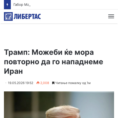
Габор Мате: Акутниот стрес, акутните кортизол и адреналин ќе ве спасат, кога се хронични ќе ве убијат
М
Трамп: Можеби ќе мора
повторно да го нападнеме
Иран
19.05.2026 19:52
2,008
Читање помалку од 1м