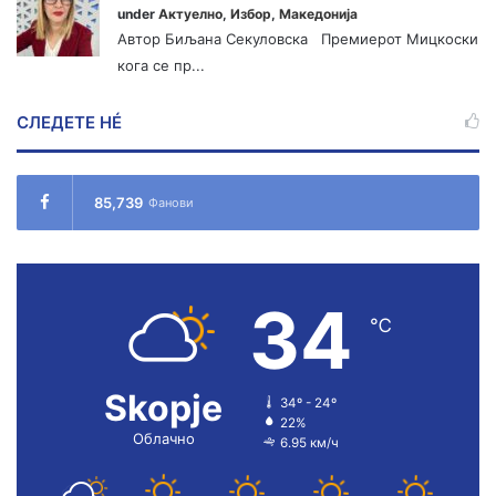
under
Актуелно
,
Избор
,
Македонија
Автор Биљана Секуловска Премиерот Мицкоски
кога се пр...
СЛЕДЕТЕ НÉ
85,739
Фанови
34
℃
Skopje
34º - 24º
22%
Облачно
6.95 км/ч