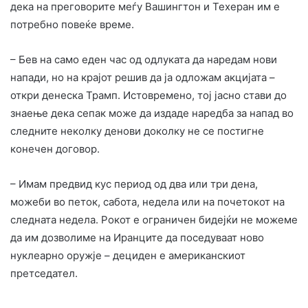
дека на преговорите меѓу Вашингтон и Техеран им е
потребно повеќе време.
– Бев на само еден час од одлуката да наредам нови
напади, но на крајот решив да ја одложам акцијата –
откри денеска Трамп. Истовремено, тој јасно стави до
знаење дека сепак може да издаде наредба за напад во
следните неколку денови доколку не се постигне
конечен договор.
– Имам предвид кус период од два или три дена,
можеби во петок, сабота, недела или на почетокот на
следната недела. Рокот е ограничен бидејќи не можеме
да им дозволиме на Иранците да поседуваат ново
нуклеарно оружје – дециден е американскиот
претседател.