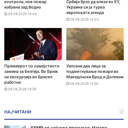
контрола, нов пожар
Србија брзо да влезе во ЕУ,
избувна зад Водно
Украина си ја турка
европската агенда
08.08.2026 14:44
08.08.2026 14:33
Премиерот со семејството
Уапсени две лица за
замина за Белгија. Во Бриж
подметнување пожари во
на екскурзија во Брисел
Македонски Брод и Долнени
работно
08.08.2026 13:56
08.08.2026 14:29
НАЈЧИТАНИ
УХМР со најнова прогноза: Најави