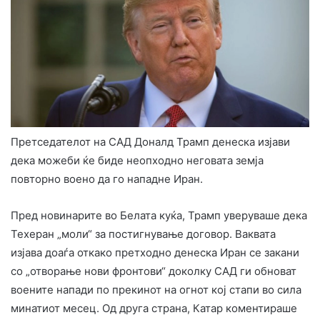
Претседателот на САД Доналд Трамп денеска изјави
дека можеби ќе биде неопходно неговата земја
повторно воено да го нападне Иран.
Пред новинарите во Белата куќа, Трамп уверуваше дека
Техеран „моли“ за постигнување договор. Ваквата
изјава доаѓа откако претходно денеска Иран се закани
со „отворање нови фронтови“ доколку САД ги обноват
воените напади по прекинот на огнот кој стапи во сила
минатиот месец. Од друга страна, Катар коментираше