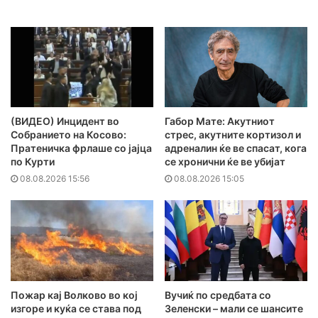
(ВИДЕО) Инцидент во
Габор Мате: Акутниот
Собранието на Косово:
стрес, акутните кортизол и
Пратеничка фрлаше со јајца
адреналин ќе ве спасат, кога
по Курти
се хронични ќе ве убијат
08.08.2026 15:56
08.08.2026 15:05
Пожар кај Волково во кој
Вучиќ по средбата со
изгоре и куќа се става под
Зеленски – мали се шансите