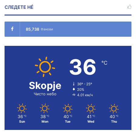
СЛЕДЕТЕ НÉ
85,738
Фанови
36
℃
Skopje
36º - 25º
20%
Чисто небо
4.01 км/ч
36
38
40
41
40
℃
℃
℃
℃
℃
Sun
Mon
Tue
Wed
Thu