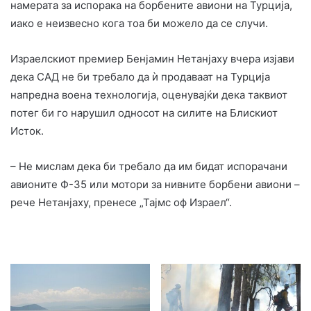
намерата за испорака на борбените авиони на Турција,
иако е неизвесно кога тоа би можело да се случи.
Израелскиот премиер Бенјамин Нетанјаху вчера изјави
дека САД не би требало да ѝ продаваат на Турција
напредна воена технологија, оценувајќи дека таквиот
потег би го нарушил односот на силите на Блискиот
Исток.
– Не мислам дека би требало да им бидат испорачани
авионите Ф-35 или мотори за нивните борбени авиони –
рече Нетанјаху, пренесе „Тајмс оф Израел“.