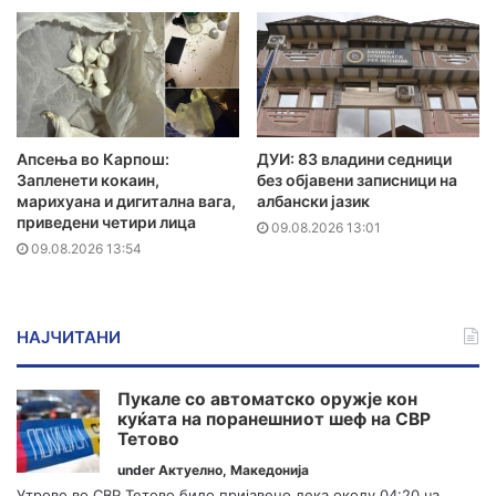
Апсења во Карпош:
ДУИ: 83 владини седници
Запленети кокаин,
без објавени записници на
марихуана и дигитална вага,
албански јазик
приведени четири лица
09.08.2026 13:01
09.08.2026 13:54
НАЈЧИТАНИ
Пукале со автоматско оружје кон
куќата на поранешниот шеф на СВР
Тетово
under
Актуелно
,
Македонија
Утрово во СВР Тетово било пријавено дека околу 04:20 ча...