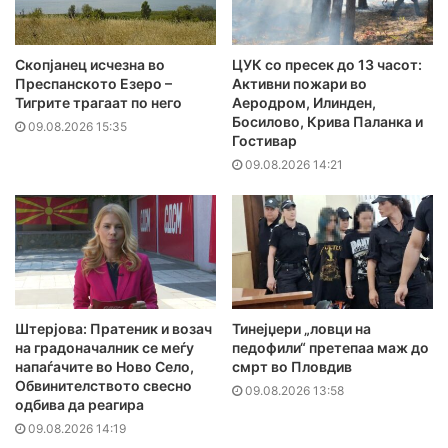
Скопјанец исчезна во
ЦУК со пресек до 13 часот:
Преспанското Езеро –
Активни пожари во
Тигрите трагаат по него
Аеродром, Илинден,
Босилово, Крива Паланка и
09.08.2026 15:35
Гостивар
09.08.2026 14:21
Штерјова: Пратеник и возач
Тинејџери „ловци на
на градоначалник се меѓу
педофили“ претепаа маж до
напаѓачите во Ново Село,
смрт во Пловдив
Обвинителството свесно
09.08.2026 13:58
одбива да реагира
09.08.2026 14:19