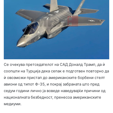
Се очекува претседателот на САД Доналд Трамп, да ѝ
соопшти на Турција дека сепак е подготвен повторно да
ѝ овозможи пристап до американските борбени стелт
авиони од типот Ф-35, и покрај забраната што пред
седум години лично ја воведе наведувајќи причини од
националната безбедност, пренесоа американските
медиуми.