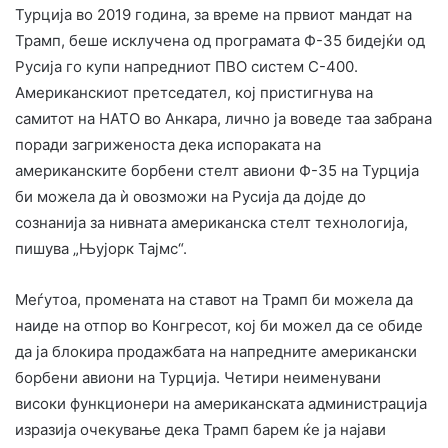
Турција во 2019 година, за време на првиот мандат на
Трамп, беше исклучена од програмата Ф-35 бидејќи од
Русија го купи напредниот ПВО систем С-400.
Американскиот претседател, кој пристигнува на
самитот на НАТО во Анкара, лично ја воведе таа забрана
поради загриженоста дека испораката на
американските борбени стелт авиони Ф-35 на Турција
би можела да ѝ овозможи на Русија да дојде до
сознанија за нивната американска стелт технологија,
пишува „Њујорк Тајмс“.
Меѓутоа, промената на ставот на Трамп би можела да
наиде на отпор во Конгресот, кој би можел да се обиде
да ја блокира продажбата на напредните американски
борбени авиони на Турција. Четири неименувани
високи функционери на американската администрација
изразија очекување дека Трамп барем ќе ја најави