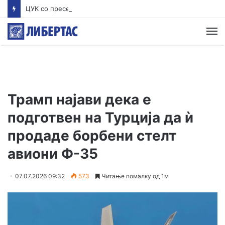
ЦУК со пресек до 13 часот: Активни пожари во Аеродром, Илинден, Босилово, Крива Паланка и Гостивар
М
Трамп најави дека е
подготвен на Турција да ѝ
продаде борбени стелт
авиони Ф-35
07.07.2026 09:32
573
Читање помалку од 1м