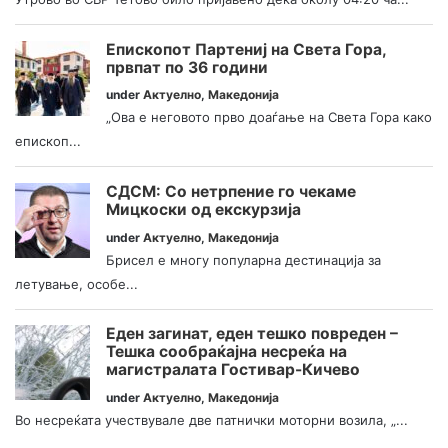
Епископот Партениј на Света Гора,
првпат по 36 години
under
Актуелно
,
Македонија
„Ова е неговото прво доаѓање на Света Гора како
епископ...
СДСМ: Со нетрпение го чекаме
Мицкоски од екскурзија
under
Актуелно
,
Македонија
Брисел е многу популарна дестинација за
летување, особе...
Еден загинат, еден тешко повреден –
Тешка сообраќајна несреќа на
магистралата Гостивар-Кичево
under
Актуелно
,
Македонија
Во несреќата учествувале две патнички моторни возила, „...