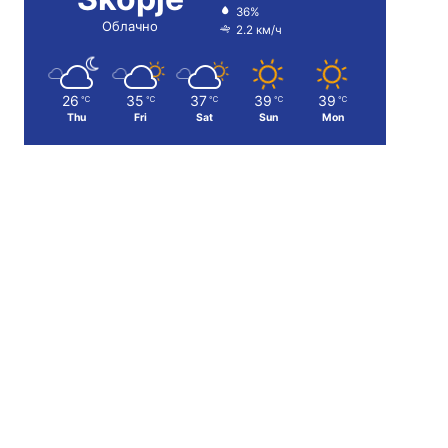
36%
Облачно
2.2 км/ч
26
35
37
39
39
℃
℃
℃
℃
℃
Thu
Fri
Sat
Sun
Mon