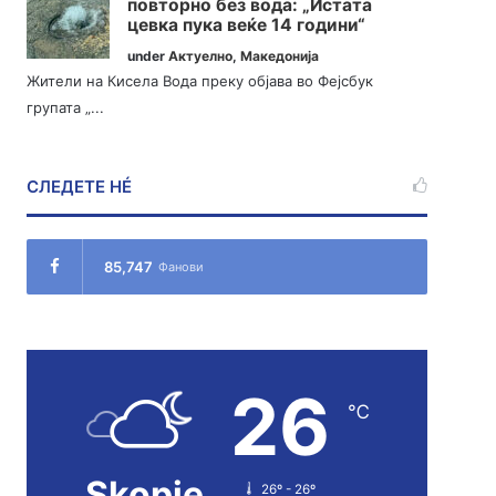
повторно без вода: „Истата
цевка пука веќе 14 години“
under
Актуелно
,
Македонија
Жители на Кисела Вода преку објава во Фејсбук
групата „...
СЛЕДЕТЕ НÉ
85,747
Фанови
26
℃
Skopje
26º - 26º