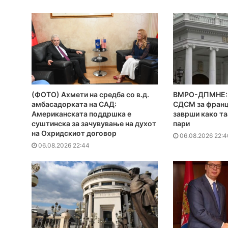
(ФОТО) Ахмети на средба со в.д.
ВМРО-ДПМНЕ: 
амбасадорката на САД:
СДСМ за франц
Американската поддршка е
заврши како та
суштинска за зачувување на духот
пари
на Охридскиот договор
06.08.2026 22:4
06.08.2026 22:44