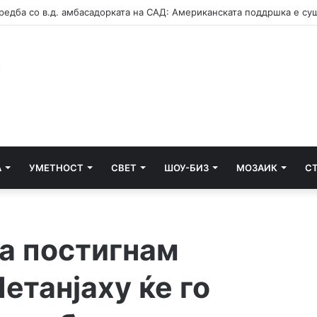
А
УМЕТНОСТ
СВЕТ
ШОУ-БИЗ
МОЗАИК
С
да постигнам
етанјаху ќе го