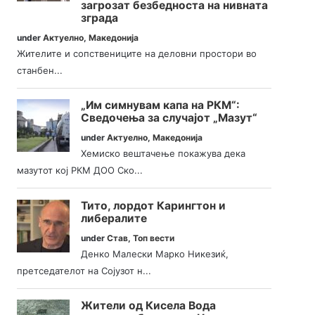
загрозат безбедноста на нивната
зграда
under
Актуелно
,
Македонија
Жителите и сопствениците на деловни простори во
станбен...
„Им симнувам капа на РКМ“:
Сведочења за случајот „Мазут“
under
Актуелно
,
Македонија
Хемиско вештачење покажува дека
мазутот кој РКМ ДОО Ско...
Тито, лордот Карингтон и
либералите
under
Став
,
Топ вести
Денко Малески Марко Никезиќ,
претседателот на Сојузот н...
Жители од Кисела Вода