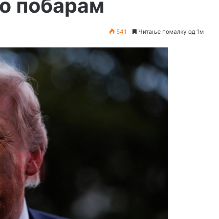
го побарам
541
Читање помалку од 1м