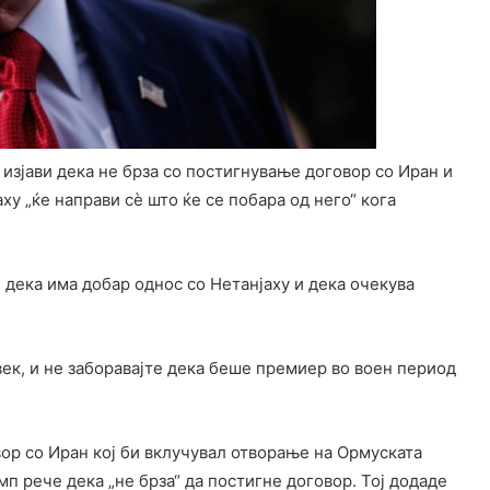
зјави дека не брза со постигнување договор со Иран и
у „ќе направи сè што ќе се побара од него“ кога
 дека има добар однос со Нетанјаху и дека очекува
овек, и не заборавајте дека беше премиер во воен период
ор со Иран кој би вклучувал отворање на Ормуската
п рече дека „не брза“ да постигне договор. Тој додаде