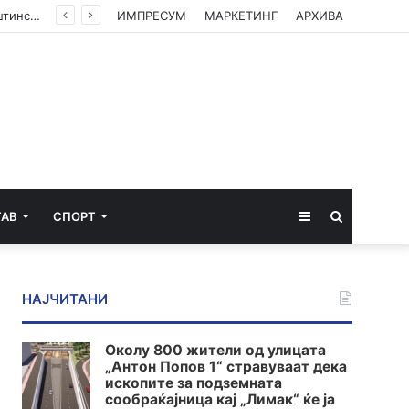
(ФОТО) Ахмети на средба со в.д. амбасадорката на САД: Американската поддршка е суштинска за зачувување на духот на Охридскиот договор
ИМПРЕСУМ
МАРКЕТИНГ
АРХИВА
Sidebar
Пребарај
ТАВ
СПОРТ
за
НАЈЧИТАНИ
Околу 800 жители од улицата
„Антон Попов 1“ стравуваат дека
ископите за подземната
сообраќајница кај „Лимак“ ќе ја