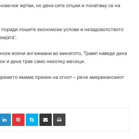
 човечки жртви, но дека сите опции и понатаму се на
та поради лошите економски услови и незадоволството
емјата“.
ански воени ангажмани во минатото, Трамп наведе дека
ок и дека трае само неколку месеци.
 времето имаме прекин на огнот – рече американскиот
k
witter
LinkedIn
Pinterest
Skype
Сподели преку Е-маил
Испринтај