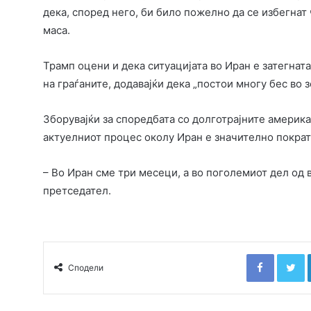
дека, според него, би било пожелно да се избегнат
маса.
Трамп оцени и дека ситуацијата во Иран е затегна
на граѓаните, додавајќи дека „постои многу бес во з
Зборувајќи за споредбата со долготрајните америк
актуелниот процес околу Иран е значително пократ
– Во Иран сме три месеци, а во поголемиот дел од
претседател.
Faceboo
T
Сподели