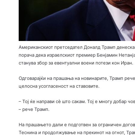
Американскиот претседател Доналд Трамп денеска и
порача дека израелскиот премиер Бенјамин Нетанјах
станува збор за евентуални воени потези кон Иран.
Одговарајќи на прашања на новинарите, Трамп рече
целосна усогласеност на ставовите.
– Тој ќе направи сè што сакам. Тој е многу добар ч
– рече Трамп.
На прашањето дали е подготвен за ограничен догов
Теснина и продолжување на прекинот на огнот, Трам