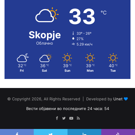
33
℃
Skopje
33º - 26º
27%
Облачно
5.29 км/ч
32
36
39
39
40
℃
℃
℃
℃
℃
Fri
Sat
Sun
Mon
Tue
© Copyright 2026, All Rights Reserved | Developed by
Unet
Вести објавени во последните 24 часа: 54
Facebook
Twitter
YouTube
RSS