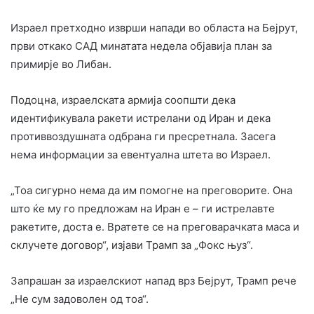
Израел претходно изврши напади во областа на Бејрут,
први откако САД минатата недела објавија план за
примирје во Либан.
Подоцна, израелската армија соопшти дека
идентификувала ракети истрелани од Иран и дека
противвоздушната одбрана ги пресретнала. Засега
нема информации за евентуална штета во Израел.
„Тоа сигурно нема да им помогне на преговорите. Она
што ќе му го предложам на Иран е – ги истрелавте
ракетите, доста е. Вратете се на преговарачката маса и
склучете договор“, изјави Трамп за „Фокс њуз“.
Запрашан за израелскиот напад врз Бејрут, Трамп рече
„Не сум задоволен од тоа“.