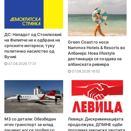
ДС: Нападот од Стоилковиќ
на Филипче не е одбрана на
Green Coast го носи
српските интереси, туку
Nammos Hotels & Resorts во
политичко насилство од
Албанија: Нова lifestyle
Вучиќ
дестинација се создава на
07.08.2026 17:31
албанската ривиера
07.08.2026 16:52
MЗ со детали: Обезбеден
Левица: Дискриминацијата
итен транспорт за млад
продолжува, ДПМНЕ одби
пациент кој се здобил со
поголема законска заштита