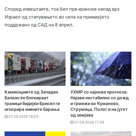
Според извештаите, тоа бил прв ирански напад врз
Израел од стапувањето во сила на примирјето
поддржано од САД на 8 април.
Камионџиите од Западен
УХМР со најнова прогноза:
Балкан ќе блокираат
Најави нестабилно со дожд
граници бидејќи Брисел ги
и грмежи во Куманово,
игнорира нивните барања
Струмица, Полог и на југот
од земјава
07.08.2026 18:03
07.08.2026 17:36