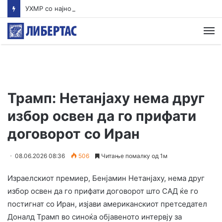
УХМР со најнова прогноза: Најави нестабилно со дожд и грмежи во Куманово, Струмица, Полог и на југот од земјава
М
Трамп: Нетанјаху нема друг
избор освен да го прифати
договорот со Иран
08.06.2026 08:36
506
Читање помалку од 1м
Израелскиот премиер, Бенјамин Нетанјаху, нема друг
избор освен да го прифати договорот што САД ќе го
постигнат со Иран, изјави американскиот претседател
Доналд Трамп во синоќа објавеното интервју за