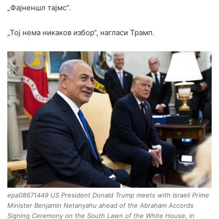
„Фајненшл тајмс“.
„Тој нема никаков избор“, нагласи Трамп.
epa08671449 US President Donald Trump meets with Israeli Prime
Minister Benjamin Netanyahu ahead of the Abraham Accords
Signing Ceremony on the South Lawn of the White House, in