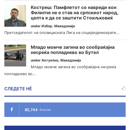
Костреш: Памфлетот со навреди кон
Филипче не е став на српскиот народ,
целта е да се заштити Стоиљковиќ
under
Избор
,
Македонија
Претседателот на опозициската Лига на социјалдемократи...
Младо момче загина во сообраќајна
несреќа попладнево во Бутел
under
Актуелно
,
Македонија
Младо момче загина во сообраќајна несреќа
попладнево во...
СЛЕДЕТЕ НÉ
85,744
Фанови