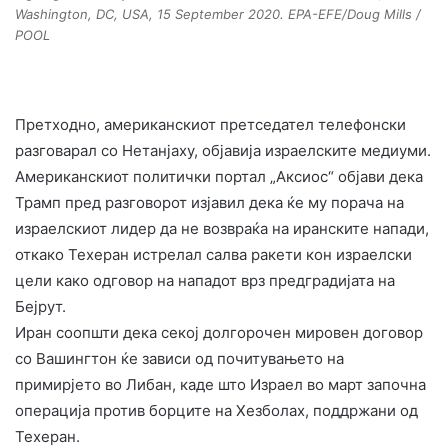
Washington, DC, USA, 15 September 2020. EPA-EFE/Doug Mills /
POOL
Претходно, американскиот претседател телефонски
разговарал со Нетанјаху, објавија израелските медиуми.
Американскиот политички портал „Аксиос“ објави дека
Трамп пред разговорот изјавил дека ќе му порача на
израелскиот лидер да не возвраќа на иранските напади,
откако Техеран истрелал салва ракети кон израелски
цели како одговор на нападот врз предградијата на
Бејрут.
Иран соопшти дека секој долгорочен мировен договор
со Вашингтон ќе зависи од почитувањето на
примирјето во Либан, каде што Израел во март започна
операција против борците на Хезболах, поддржани од
Техеран.