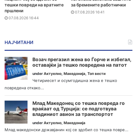
тешки повреди на вратните
за бремените работнички
пршлени
07.08.2026 16:41
07.08.2026 16:44
НАЈЧИТАНИ
Возач прегазил жена во Ѓорче и избегал,
оставајќи ја тешко повредена на патот
under
Актуелно
,
Македонија
,
Топ вести
Четириесет и осумгодишна жена е тешко
повредена откако...
Млад Македонец со тешка повреда го
враќаат од Турција: се подготвува
владиниот авион за транспортот
under
Актуелно
,
Македонија
Млад македонски државјанин кој се здобил со тешка повре...