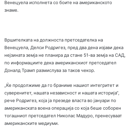
Венецуела исполнета со боите на американското
знаме.
Вршителката на должноста претседателка на
Венецуела, Делси Родригез, пред два дена изјави дека
нејзината земја не планира да стане 51-ва земја на САД,
по информациите дека американскиот претседател
Доналд Трамп размислува за таков чекор.
„Ќе продолжиме да го браниме нашиот интегритет и
суверенитет, нашата независност и нашата историја“,
рече Родригез, која ја презеде власта во јануари по
американската воена операција со која беше соборен
тогашниот претседател Николас Мадуро, пренесуваат
американските медиуми.