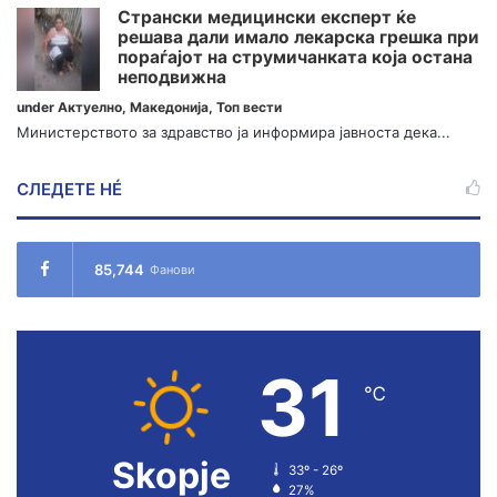
Странски медицински експерт ќе
решава дали имало лекарска грешка при
пораѓајот на струмичанката која остана
неподвижна
under
Актуелно
,
Македонија
,
Топ вести
Министерството за здравство ја информира јавноста дека...
СЛЕДЕТЕ НÉ
85,744
Фанови
31
℃
Skopje
33º - 26º
27%