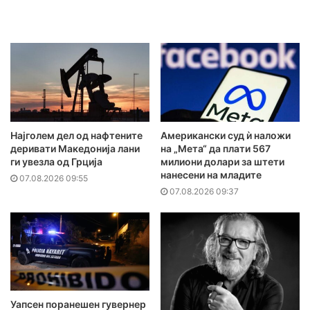
Најголем дел од нафтените
Американски суд ѝ наложи
деривати Македонија лани
на „Мета“ да плати 567
ги увезла од Грција
милиони долари за штети
нанесени на младите
07.08.2026 09:55
07.08.2026 09:37
Уапсен поранешен гувернер