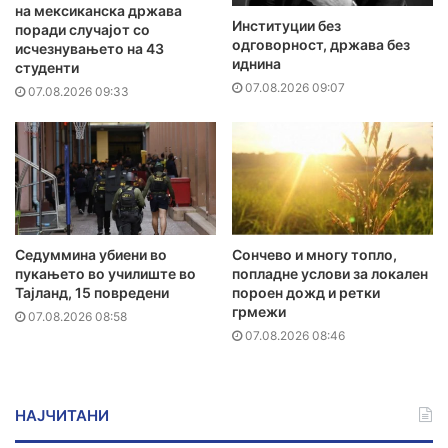
на мексиканска држава
Институции без
поради случајот со
одговорност, држава без
исчезнувањето на 43
иднина
студенти
07.08.2026 09:07
07.08.2026 09:33
Седуммина убиени во
Сончево и многу топло,
пукањето во училиште во
попладне услови за локален
Тајланд, 15 повредени
пороен дожд и ретки
грмежи
07.08.2026 08:58
07.08.2026 08:46
НАЈЧИТАНИ