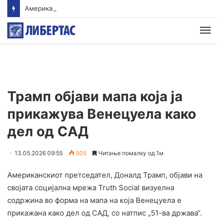
Американски суд ѝ наложи на „Мета“ да плати 567 милиони долари за штети нанесени на младите
М
Трамп објави мапа која ја
прикажува Венецуела како
дел од САД
13.05.2026 09:55
505
Читање помалку од 1м
Американскиот претседател, Доналд Трамп, објави на
својата социјална мрежа Truth Social визуелна
содржина во форма на мапа на која Венецуела е
прикажана како дел од САД, со натпис „51-ва држава“.