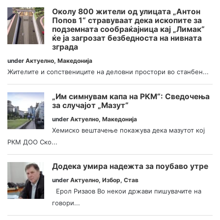
Околу 800 жители од улицата „Антон
Попов 1“ стравуваат дека ископите за
подземната сообраќајница кај „Лимак“
ќе ја загрозат безбедноста на нивната
зграда
under
Актуелно
,
Македонија
Жителите и сопствениците на деловни простори во станбен...
„Им симнувам капа на РКМ“: Сведочења
за случајот „Мазут“
under
Актуелно
,
Македонија
Хемиско вештачење покажува дека мазутот кој
РКМ ДОО Ско...
Додека умира надежта за поубаво утре
under
Актуелно
,
Избор
,
Став
Ерол Ризаов Во некои држави пишувачите на
говори...