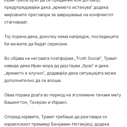
предупредувајќи дека „времето истекува“ додека
мировните преговори за завршување на конфликтот
стагнираат.
Тој порача дека, доколку нема напредок, последиците
би можеле да бидат сериозни.
Во објава на неговата платформа „Truth Social“, Трамп
наведе дека Иран мора да дејствува „брзо“ и дека
„времето е клучно“, додавајќи дека ситуацијата може
дополнително да се влоши.
Оваа порака доаѓа во период на зголемени тензии меѓу
Вашингтон, Техеран и Израел.
Според најавите, Трамп требаше да разговара со
израелскиот премиер Бенјамин Нетанјаху, додека