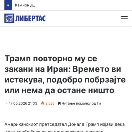
Камионџиите од Западен Балкан ќе блокираат граници бидејќи Брисел ги игнорира нивните барања
М
Трамп повторно му се
закани на Иран: Времето ви
истекува, подобро побрзајте
или нема да остане ништо
17.05.2026 21:03
2,585
Читање помалку од 1м
Американскиот претседател Доналд Трамп изјави дека
Иран треба брзо да се придвижи кон договор,