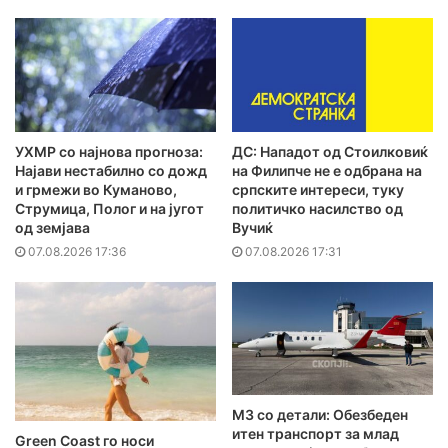
УХМР со најнова прогноза:
ДС: Нападот од Стоилковиќ
Најави нестабилно со дожд
на Филипче не е одбрана на
и грмежи во Куманово,
српските интереси, туку
Струмица, Полог и на југот
политичко насилство од
од земјава
Вучиќ
07.08.2026 17:36
07.08.2026 17:31
MЗ со детали: Обезбеден
итен транспорт за млад
Green Coast го носи