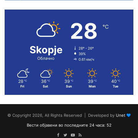
28
℃
Skopje
28º - 26º
39%
Облачно
0.61 км/ч
28
36
39
39
40
℃
℃
℃
℃
℃
Fri
Sat
Sun
Mon
Tue
© Copyright 2026, All Rights Reserved | Developed by
Unet
Вести објавени во последните 24 часа: 52
Facebook
Twitter
YouTube
RSS