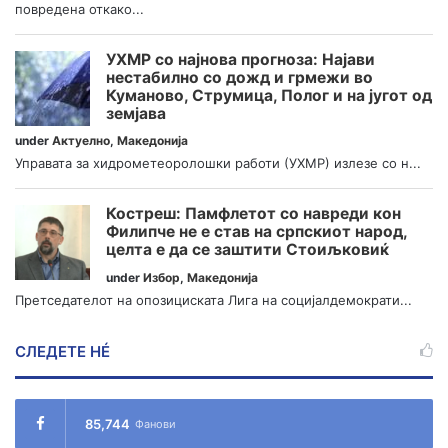
повредена откако...
УХМР со најнова прогноза: Најави
нестабилно со дожд и грмежи во
Куманово, Струмица, Полог и на југот од
земјава
under
Актуелно
,
Македонија
Управата за хидрометеоролошки работи (УХМР) излезе со н...
Костреш: Памфлетот со навреди кон
Филипче не е став на српскиот народ,
целта е да се заштити Стоиљковиќ
under
Избор
,
Македонија
Претседателот на опозициската Лига на социјалдемократи...
СЛЕДЕТЕ НÉ
85,744
Фанови