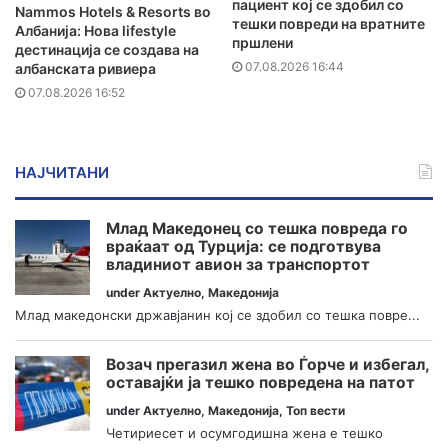
пациент кој се здобил со
Nammos Hotels & Resorts во
тешки повреди на вратните
Албанија: Нова lifestyle
пршлени
дестинација се создава на
07.08.2026 16:44
албанската ривиера
07.08.2026 16:52
НАЈЧИТАНИ
Млад Македонец со тешка повреда го
враќаат од Турција: се подготвува
владиниот авион за транспортот
under
Актуелно
,
Македонија
Млад македонски државјанин кој се здобил со тешка повре...
Возач прегазил жена во Ѓорче и избегал,
оставајќи ја тешко повредена на патот
under
Актуелно
,
Македонија
,
Топ вести
Четириесет и осумгодишна жена е тешко