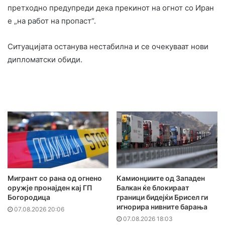
претходно предупреди дека прекинот на огнот со Иран
е „на работ на пропаст“.
Ситуацијата останува нестабилна и се очекуваат нови
дипломатски обиди.
Мигрант со рана од огнено
Камионџиите од Западен
оружје пронајден кај ГП
Балкан ќе блокираат
Богородица
граници бидејќи Брисел ги
игнорира нивните барања
07.08.2026 20:06
07.08.2026 18:03