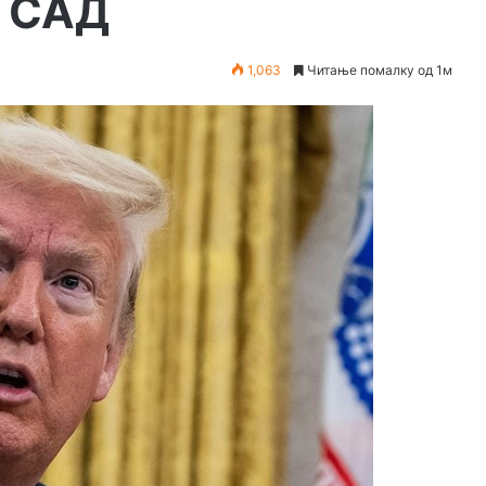
д САД
1,063
Читање помалку од 1м