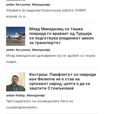
under
Актуелно
,
Македонија
Управата за хидрометеоролошки работи (УХМР)
излезе со н...
Млад Македонец со тешка
повреда го враќаат од Турција:
се подготвува владиниот авион
за транспортот
under
Актуелно
,
Македонија
Млад македонски државјанин кој се здобил со тешка
повре...
Костреш: Памфлетот со навреди
кон Филипче не е став на
српскиот народ, целта е да се
заштити Стоиљковиќ
under
Избор
,
Македонија
Претседателот на опозициската Лига на
социјалдемократи...