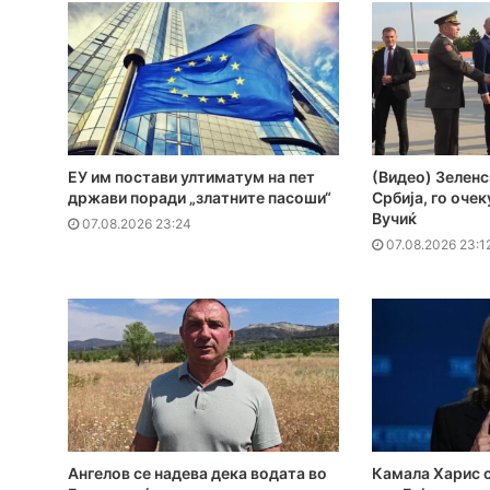
ЕУ им постави ултиматум на пет
(Видео) Зеленс
држави поради „златните пасоши“
Србија, го оче
Вучиќ
07.08.2026 23:24
07.08.2026 23:1
Ангелов се надева дека водата во
Камала Харис с