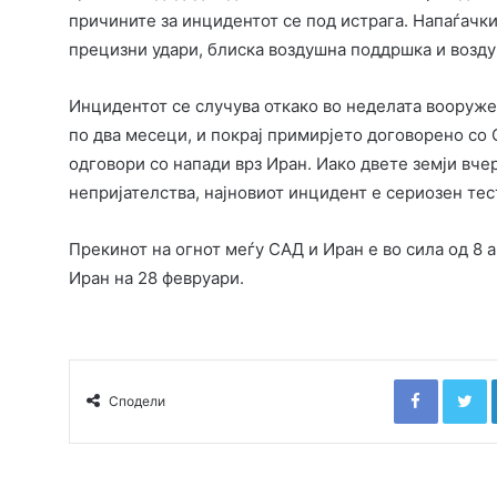
причините за инцидентот се под истрага. Напаѓачки
прецизни удари, блиска воздушна поддршка и возд
Инцидентот се случува откако во неделата вооруже
по два месеци, и покрај примирјето договорено со
одговори со напади врз Иран. Иако двете земји вчер
непријателства, најновиот инцидент е сериозен тес
Прекинот на огнот меѓу САД и Иран е во сила од 8 а
Иран на 28 февруари.
Faceboo
T
Сподели