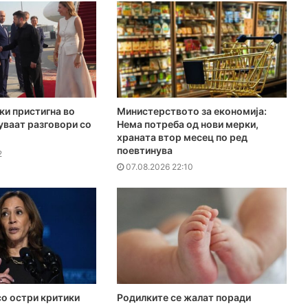
ки пристигна во
Министерството за економија:
куваат разговори со
Нема потреба од нови мерки,
храната втор месец по ред
поевтинува
2
07.08.2026 22:10
о остри критики
Родилките се жалат поради