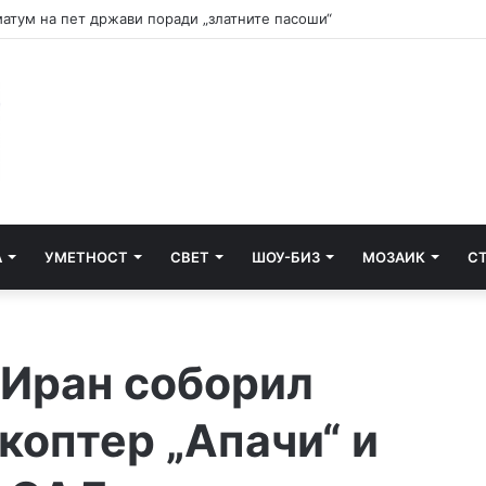
и почнува судењето за убиството на Тупак Шакур
А
УМЕТНОСТ
СВЕТ
ШОУ-БИЗ
МОЗАИК
С
 Иран соборил
коптер „Апачи“ и