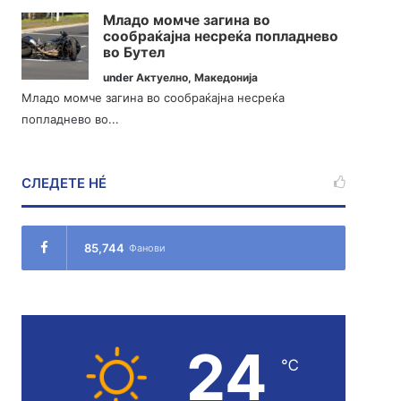
Младо момче загина во
сообраќајна несреќа попладнево
во Бутел
under
Актуелно
,
Македонија
Младо момче загина во сообраќајна несреќа
попладнево во...
СЛЕДЕТЕ НÉ
85,744
Фанови
24
℃