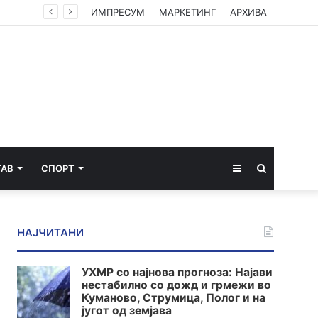
ИМПРЕСУМ
МАРКЕТИНГ
АРХИВА
Sidebar
Пребарај
ТАВ
СПОРТ
за
НАЈЧИТАНИ
УХМР со најнова прогноза: Најави
нестабилно со дожд и грмежи во
Куманово, Струмица, Полог и на
југот од земјава