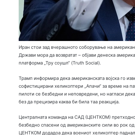
Иран стои зад вчерашното соборување на американ
Држави мора да возвратат – објави денеска америк
платформа „Тру соушл“ (Truth Social).
Трамп информира дека американската војска го изв
софистицирани хеликоптери „Апачи“ за време на пат
пилоти се безбедни и неповредени, но нагласи дека
без да прецизира каква би била таа реакција.
Централната команда на САД (ЦЕНТКОМ) претходно 
безбедно спасени од американските сили во рок од 
ЦЕНТКОМ додадоа дека воениот хеликоптер паднал 