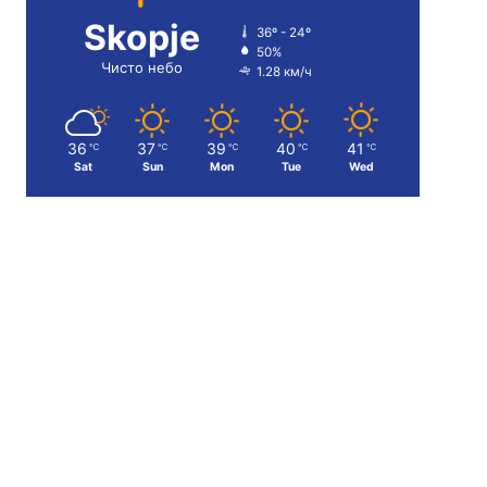
Skopje
36º - 24º
50%
Чисто небо
1.28 км/ч
36
37
39
40
41
℃
℃
℃
℃
℃
Sat
Sun
Mon
Tue
Wed