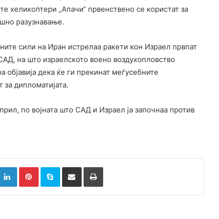
те хеликоптери „Апачи“ првенствено се користат за
ушно разузнавање.
ните сили на Иран истрелаа ракети кон Израел првпат
 САД, на што израелското воено воздухопловство
а објавија дека ќе ги прекинат меѓусебните
т за дипломатијата.
прил, по војната што САД и Израел ја започнаа против
k
witter
LinkedIn
Pinterest
Skype
Сподели преку Е-маил
Испринтај