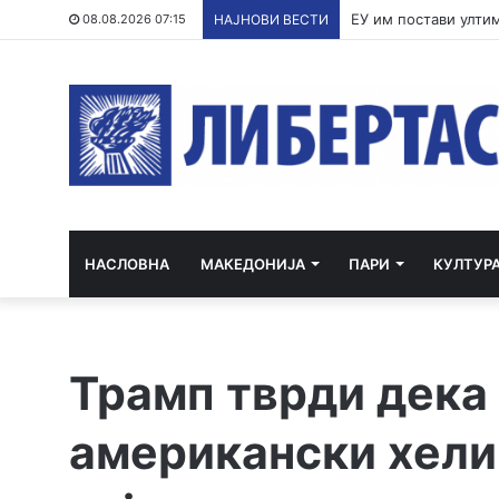
По речиси 30 годин
08.08.2026 07:15
НАЈНОВИ ВЕСТИ
НАСЛОВНА
МАКЕДОНИЈА
ПАРИ
КУЛТУР
Трамп тврди дека
американски хели