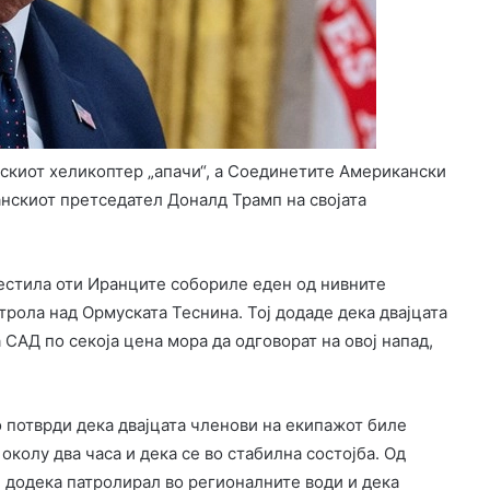
скиот хеликоптер „апачи“, а Соединетите Американски
анскиот претседател Доналд Трамп на својата
естила оти Иранците собориле еден од нивните
рола над Ормуската Теснина. Тој додаде дека двајцата
 САД по секоја цена мора да одговорат на овој напад,
потврди дека двајцата членови на екипажот биле
околу два часа и дека се во стабилна состојба. Од
додека патролирал во регионалните води и дека