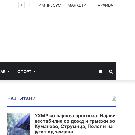
ИМПРЕСУМ
МАРКЕТИНГ
АРХИВА
Sidebar
Пребарај
ТАВ
СПОРТ
за
НАЈЧИТАНИ
УХМР со најнова прогноза: Најави
нестабилно со дожд и грмежи во
Куманово, Струмица, Полог и на
југот од земјава