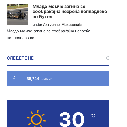
Младо момче загина во
сообраќајна несреќа попладнево
во Бутел
under
Актуелно
,
Македонија
Младо момче загина во сообраќајна несреќа
попладнево во...
СЛЕДЕТЕ НÉ
85,744
Фанови
30
℃