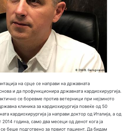
антација на срце се направи на државната
снова и да профункционира државната кардиохирургија.
актично се боревме против ветерници при нејзиното
државна клиника за кардиохирургија повеќе од 50
ата кардиохирургија ја направи доктор од Италија, а од
 2014 година, само два месеци од денот кога ја
 се беше подготвено за првиот пациент. Да бидам