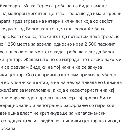
 булеварот Мајка Тереза требаше да биде наменет
и најмодерен ургентен центар. Требаше да има и кровни
рата, грда зграда на интерни клиники која со својот
оздухот од Водно кон тој дел од градот ќе беше
парк. Кога сме кај паркингот да потсетам дека требаше
по 1.250 места за возила, односно нови 2.500 паркинг
 се направија на местото каде требаше веќе да бидат
ки центар. Жалам што не се изгради, но некако иако ми
и се радувам бидејќи на тој начин ќе се зачува
ички центар. Ова од причина што сум прилично убеден
и во Клинички центар, а не на некоја ливада во близина
 желбата за мегаломанија која е карактеристична кај
ни евра за еден проект, па макар тој проект бил и
а нерационално и непотребно расфрлање со пари кои
а денешна власт не критикуваше за мегаломански
со одлуката за изградба на клинички центар на ливада
поскапа.