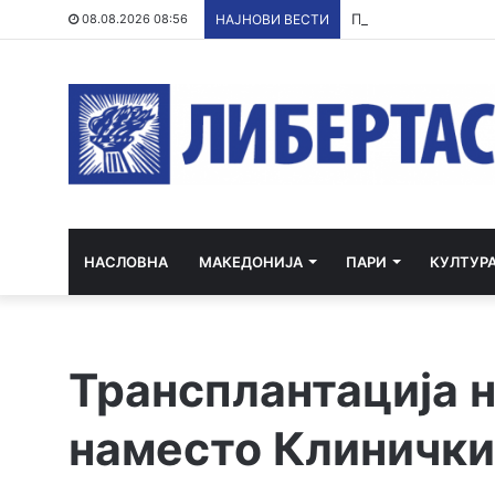
По речиси 30 годин
08.08.2026 08:56
НАЈНОВИ ВЕСТИ
НАСЛОВНА
МАКЕДОНИЈА
ПАРИ
КУЛТУР
Трансплантација н
наместо Клинички