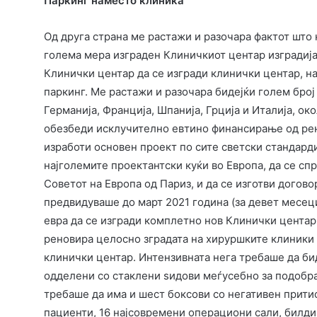
Паркинг наместо клиника
Од друга страна ме растажи и разочара фактот што 
голема мера изграден Клиничкиот центар изградија 
Клинички центар да се изгради клинички центар, н
паркинг. Ме растажи и разочара бидејќи голем број
Германија, Франција, Шпанија, Грција и Италија, ок
обезбеди исклучително евтино финансирање од рен
изработи основен проект по сите светски стандарди
најголемите проектантски куќи во Европа, да се спр
Советот на Европа од Париз, и да се изготви догово
предвидуваше до март 2021 година (за девет месец
евра да се изгради комплетно нов Клинички центар 
реновира целосно зградата на хируршките клиники 
клинички центар. Интензивната нега требаше да бид
одделени со стаклени ѕидови меѓусебно за подобр
требаше да има и шест боксови со негативен прити
пациенти, 16 најсовремени операциони сали, билди