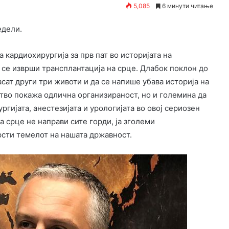
5,085
6 минути читање
едели.
 кардиохирургија за прв пат во историјата на
се изврши трансплантација на срце. Длабок поклон до
сат други три животи и да се напише убава историја на
тво покажа одлична организираност, но и големина да
ргијата, анестезијата и урологијата во овој сериозен
а срце не направи сите горди, ја зголеми
рсти темелот на нашата државност.