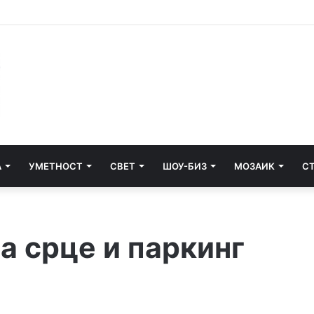
и почнува судењето за убиството на Тупак Шакур
А
УМЕТНОСТ
СВЕТ
ШОУ-БИЗ
МОЗАИК
С
а срце и паркинг