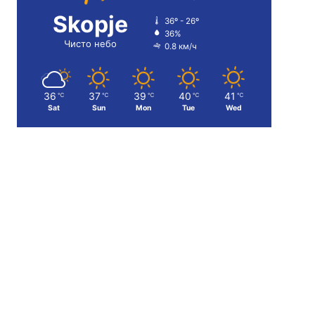
Skopje
36º - 26º
36%
Чисто небо
0.8 км/ч
36
37
39
40
41
℃
℃
℃
℃
℃
Sat
Sun
Mon
Tue
Wed