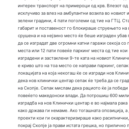
интерен транспорт на примероци од крв. Влезот од
исклучиво за влез на амбулантни возила во новиот 
зелени градини, 4 пати поголеми од тие на ГТЦ. Ста
габарит и поставеност го блокираше струењето на в
срушена и на нејзино место ќе беше изграден убав 
да се изградат две огромни катни гаражи секоја со 
места или 12 пати повеќе паркинг места од тие кои
изградени и застаклени 9-те ката на новиот Клинич
е криво што на тоа место се направи паркинг, сепак 
локацијата на која некогаш ќе се изгради нов Клин
дека нов клинички центар сепак ќе треба да се град
на Скопје. Сепак мислам дека рациото ќе ја победи
повеќето македонски влади. Да потрошиш 600 милио
изградба на нов Клинички центар е во најмала рак
како држава ги немаме. Ако тогашната опозиција, 
проекти кои ги окарактеризираше како расипнички, 
покрај Скопје ја прави истата грешка, но прилично 