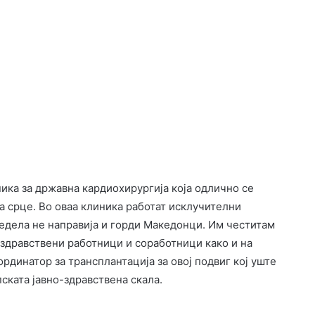
ка за државна кардиохирургија која одлично се
на срце. Во оваа клиника работат исклучителни
едела не направија и горди Македонци. Им честитам
и здравствени работници и соработници како и на
рдинатор за трансплантација за овој подвиг кој уште
ската јавно-здравствена скала.