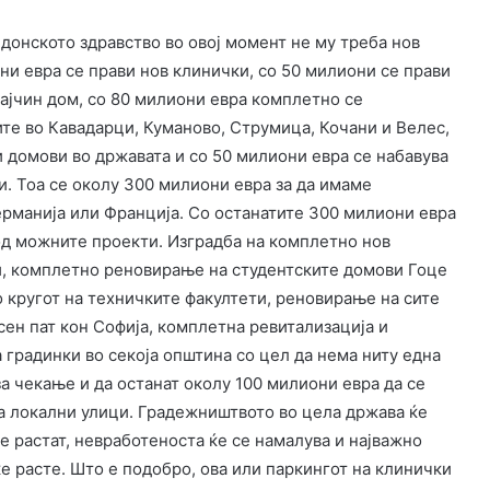
едонското здравство во овој момент не му треба нов
ни евра се прави нов клинички, со 50 милиони се прави
ајчин дом, со 80 милиони евра комплетно се
те во Кавадарци, Куманово, Струмица, Кочани и Велес,
и домови во државата и со 50 милиони евра се набавува
. Тоа се околу 300 милиони евра за да имаме
ерманија или Франција. Со останатите 300 милиони евра
од можните проекти. Изградба на комплетно нов
и, комплетно реновирање на студентските домови Гоце
о кругот на техничките факултети, реновирање на сите
сен пат кон Софија, комплетна ревитализација и
а градинки во секоја општина со цел да нема ниту една
за чекање и да останат околу 100 милиони евра да се
на локални улици. Градежништвото во цела држава ќе
ќе растат, невработеноста ќе се намалува и најважно
ќе расте. Што е подобро, ова или паркингот на клинички