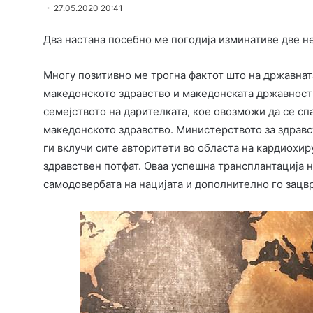
27.05.2020 20:41
Два настана посебно ме погодија изминативе две н
Многу позитивно ме трогна фактот што на државната
македонското здравство и македонската државност 
семејството на дарителката, кое овозможи да се спа
македонското здравство. Министерството за здравс
ги вклучи сите авторитети во областа на кардиохиру
здравствен потфат. Оваа успешна трансплантација н
самодовербата на нацијата и дополнително го зацв