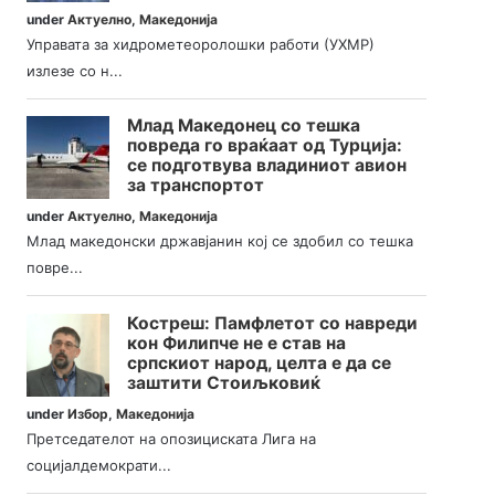
under
Актуелно
,
Македонија
Управата за хидрометеоролошки работи (УХМР)
излезе со н...
Млад Македонец со тешка
повреда го враќаат од Турција:
се подготвува владиниот авион
за транспортот
under
Актуелно
,
Македонија
Млад македонски државјанин кој се здобил со тешка
повре...
Костреш: Памфлетот со навреди
кон Филипче не е став на
српскиот народ, целта е да се
заштити Стоиљковиќ
under
Избор
,
Македонија
Претседателот на опозициската Лига на
социјалдемократи...