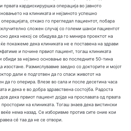
ши првата кардиохируршка операција во јавното
основањето на клиниката и нејзиното успешно
операцијата, откако го прегледал пациентот, побара
исклучително сложен случај со големи шанси пациентот
асно дека некој се обидува да го минира проектот на
 ќе покажеме дека клиниката не е поставена на здрави
прифатиме и почине првиот пациент, тогаш клиниката
и обиди за нејзино основање во последните 50-тина
а изостане. Размислувавме заедно со докторите и мојот
ктор дали е подготвен да го спаси животот на
н да го оперира. Влезе во сала и после десетина часа
та и дека е во добра здравствена состојба. Радоста
дов дека првиот пациент дојде на прославата од првата
 простории на клиниката. Тогаш знаев дека вистински
веќе нема назад. Се изборивме против сите оние кои
равеа сé таа да не се отвори.