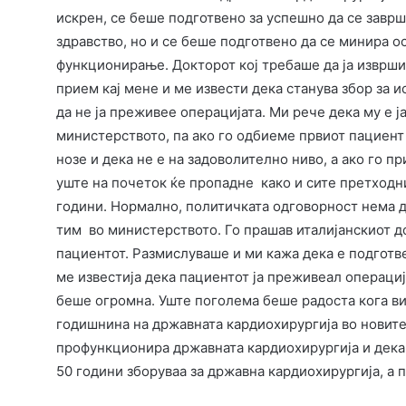
искрен, се беше подготвено за успешно да се завр
здравство, но и се беше подготвено да се минира 
функционирање. Докторот кој требаше да ја изврши 
прием кај мене и ме извести дека станува збор за 
да не ја преживее операцијата. Ми рече дека му е ј
министерството, па ако го одбиеме првиот пациент
нозе и дека не е на задоволително ниво, а ако го 
уште на почеток ќе пропадне како и сите претходн
години. Нормално, политичката одговорност нема д
тим во министерството. Го прашав италијанскиот до
пациентот. Размислуваше и ми кажа дека е подготве
ме известија дека пациентот ја преживеал операција
беше огромна. Уште поголема беше радоста кога ви
годишнина на државната кардиохирургија во новите
профункционира државната кардиохирургија и дека 
50 години зборуваа за државна кардиохирургија, а п