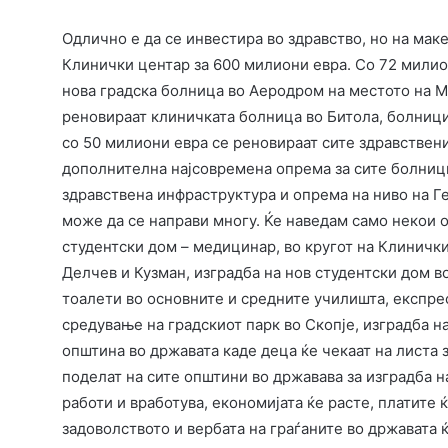
Одлично е да се инвестира во здравство, но на мак
Клинички центар за 600 милиони евра. Со 72 милио
нова градска болница во Аеродром на местото на М
реновираат клиничката болница во Битола, болници
со 50 милиони евра се реновираат сите здравствен
дополнителна најсовремена опрема за сите болници
здравствена инфраструктура и опрема на ниво на Г
може да се направи многу. Ќе наведам само некои 
студентски дом – медицинар, во кругот на Клиничк
Делчев и Кузман, изградба на нов студентски дом в
тоалети во основните и средните училишта, експре
средување на градскиот парк во Скопје, изградба н
општина во државата каде деца ќе чекаат на листа 
поделат на сите општини во државава за изградба 
работи и вработува, економијата ќе расте, платите 
задоволството и вербата на граѓаните во државата 