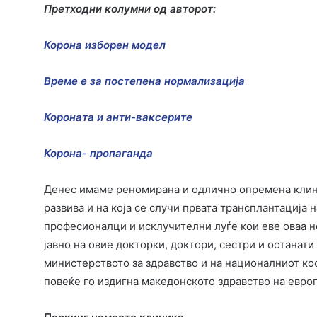
Претходни колумни од авторот:
Корона изборен модел
Време е за постепена нормализација
Короната и анти-ваксерите
Корона- пропаганда
Денес имаме реномирана и одлично опремена клини
развива и на која се случи првата трансплантација 
професионалци и исклучителни луѓе кои еве оваа н
јавно на овие докторки, доктори, сестри и останат
министерството за здравство и на националниот коо
повеќе го издигна македонското здравство на европ