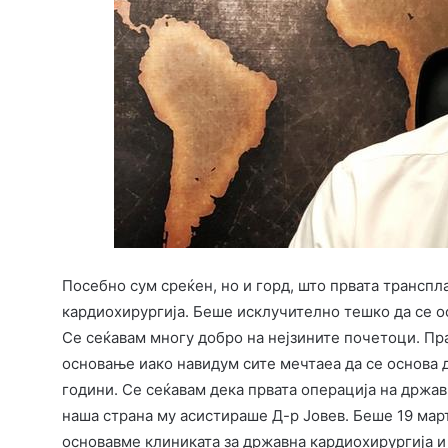
Посебно сум среќен, но и горд, што првата транспл
кардиохирургија. Беше исклучително тешко да се о
Се сеќавам многу добро на нејзините почетоци. Пр
основање иако навидум сите мечтаеа да се основа 
години. Се сеќавам дека првата операција на државн
наша страна му асистираше Д-р Јовев. Беше 19 март
основавме клиниката за државна кардиохирургија и