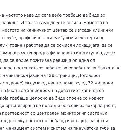
на местото каде до сега веќе требаше да биде во
паркинг. И тоа за само двесте возила. Наместо во
а местото на клиничкиот центар се изгради клинички
 на луѓе, професионалци, меѓу кои и експерти од
олу 4 години работеа да се осмисли локацијата, да се
омирана меѓународна финансиска институција, да се
, да се добие позитивна ревизија од една од
оведе постапката за набавка во соработка со Банката на
р на англиски јазик на 139 страници. Договорот
и од денес) за сума од нешто помалку од 72 милиони
на 9 ката со хелиодром на десеттиот кат и да се
која требаше целосно да биде споена со новиот
е организирана во посебни боксови за секој пациент,
а прегледност со централен мониторинг систем, а
сок доколку постои потреба од изолација на некои
нг менаџмент систем и систем на пнеуматски туби за