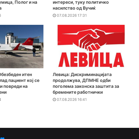
мица, Полог и на
интереси, туку политичко
а
насилство од Вучиќ
6
07.08.2026 17:31
Обезбеден итен
Левица: Дискриминацијата
лад пациент кој се
продолжува, ДПМНЕ одби
и повреди на
поголема законска заштита за
ени
бремените работнички
4
07.08.2026 16:41