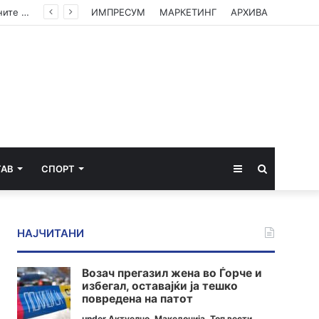
Камионџиите од Западен Балкан ќе блокираат граници бидејќи Брисел ги игнорира нивните барања
ИМПРЕСУМ
МАРКЕТИНГ
АРХИВА
Sidebar
Пребарај
ТАВ
СПОРТ
за
НАЈЧИТАНИ
Возач прегазил жена во Ѓорче и
избегал, оставајќи ја тешко
повредена на патот
under
Актуелно
,
Македонија
,
Топ вести