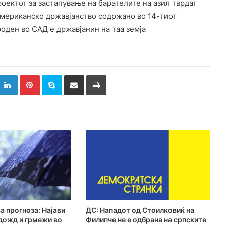
роектот за застапување на барателите на азил тврдат
американско државјанство содржано во 14-тиот
 роден во САД е државјанин на таа земја
k
witter
LinkedIn
Pinterest
Skype
Сподели преку Е-маил
Испринтај
а прогноза: Најави
ДС: Нападот од Стоилковиќ на
дожд и грмежи во
Филипче не е одбрана на српските