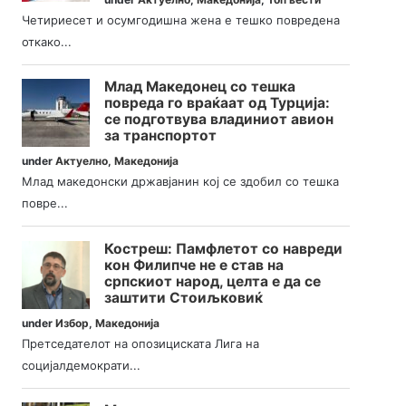
Четириесет и осумгодишна жена е тешко повредена
откако...
Млад Македонец со тешка
повреда го враќаат од Турција:
се подготвува владиниот авион
за транспортот
under
Актуелно
,
Македонија
Млад македонски државјанин кој се здобил со тешка
повре...
Костреш: Памфлетот со навреди
кон Филипче не е став на
српскиот народ, целта е да се
заштити Стоиљковиќ
under
Избор
,
Македонија
Претседателот на опозициската Лига на
социјалдемократи...