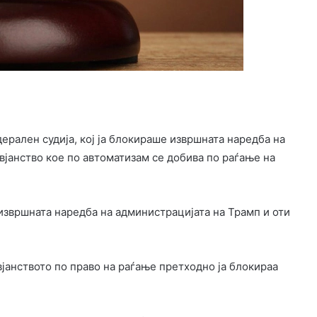
ерален судија, кој ја блокираше извршната наредба на
јанство кое по автоматизам се добива по раѓање на
 извршната наредба на администрацијата на Трамп и оти
јанството по право на раѓање претходно ја блокираа