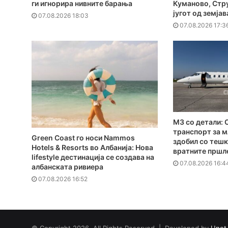
ги игнорира нивните барања
Куманово, Стру
југот од земјав
07.08.2026 18:03
07.08.2026 17:3
MЗ со детали: 
транспорт за м
Green Coast го носи Nammos
здобил со тешк
Hotels & Resorts во Албанија: Нова
вратните пршл
lifestyle дестинација се создава на
07.08.2026 16:4
албанската ривиера
07.08.2026 16:52