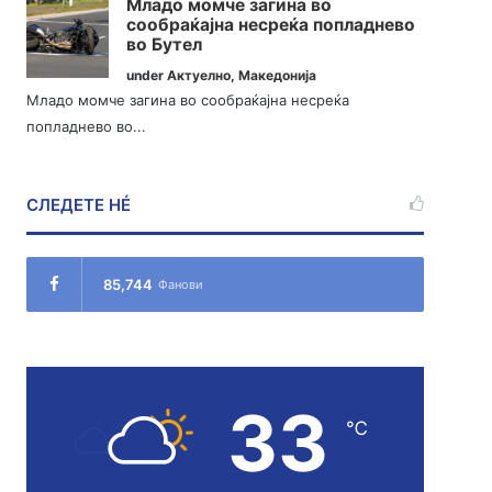
Младо момче загина во
сообраќајна несреќа попладнево
во Бутел
under
Актуелно
,
Македонија
Младо момче загина во сообраќајна несреќа
попладнево во...
СЛЕДЕТЕ НÉ
85,744
Фанови
33
℃