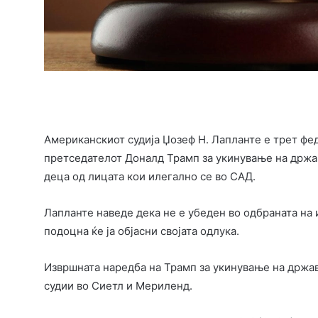
Американскиот судија Џозеф Н. Лапланте е трет фед
претседателот Доналд Трамп за укинување на држав
деца од лицата кои илегално се во САД.
Лапланте наведе дека не е убеден во одбраната на
подоцна ќе ја објасни својата одлука.
Извршната наредба на Трамп за укинување на држав
судии во Сиетл и Мериленд.