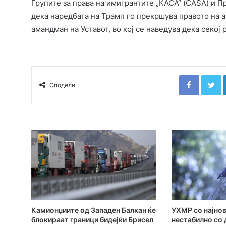
Групите за права на имигрантите „КАСА“ (CASA) и П
дека наредбата на Трамп го прекршува правото на 
амандман на Уставот, во кој се наведува дека секој
Faceboo
T
Сподели
Камионџиите од Западен Балкан ќе
УХМР со најнов
блокираат граници бидејќи Брисел
нестабилно со 