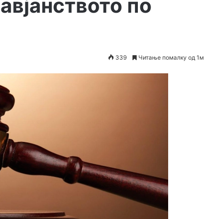
авјанството по
339
Читање помалку од 1м