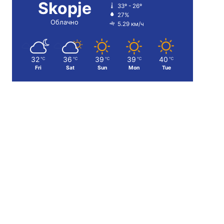
Skopje
33º - 26º
27%
Облачно
5.29 км/ч
32
36
39
39
40
℃
℃
℃
℃
℃
Fri
Sat
Sun
Mon
Tue