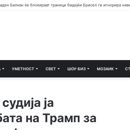
А
УМЕТНОСТ
СВЕТ
ШОУ-БИЗ
МОЗАИК
С
судија ја
ата на Трамп за