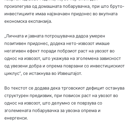
произлегува од домашната побарувачка, при што бруто-
инвестициите имаа најзначаен придонес во вкупната
економска експанзија.
„Личната и јавната потрошувачка дадоа умерен
позитивен придонес, додека нето-извозот имаше
негативен ефект поради побрзиот раст на увозот во
однос на извозот, што укажува на зголемена зависност
од увезени добра и опрема поврзани со инвестицискиот
циклус“, се истакнува во Извештајот.
Во текстот се додава дека трговскиот дефицит останува
структурен предизвик, при повисок раст на увозот во
однос на извозот, што делумно се поврзува со
зголемената побарувачка за увозна опрема и
енергенси.