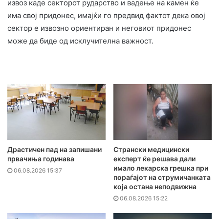
извоз каде секторот рударство и вадење на камен ќе
има свој придонес, имајќи го предвид фактот дека овој
сектор е извозно ориентиран и неговиот придонес
може да биде од исклучителна важност.
Драстичен пад на запишани
Странски медицински
првачиња годинава
експерт ќе решава дали
имало лекарска грешка при
06.08.2026 15:37
пораѓајот на струмичанката
која остана неподвижна
06.08.2026 15:22