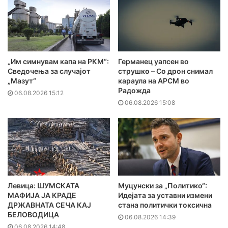
„Им симнувам капа на РКМ“:
Германец уапсен во
Сведочења за случајот
струшко – Со дрон снимал
„Мазут“
караула на АРСМ во
Радожда
06.08.2026 15:12
06.08.2026 15:08
Левица: ШУМСКАТА
Муцунски за „Политико“:
МАФИЈА ЈА КРАДЕ
Идејата за уставни измени
ДРЖАВНАТА СЕЧА КАЈ
стана политички токсична
БЕЛОВОДИЦА
06.08.2026 14:39
06.08.2026 14:48