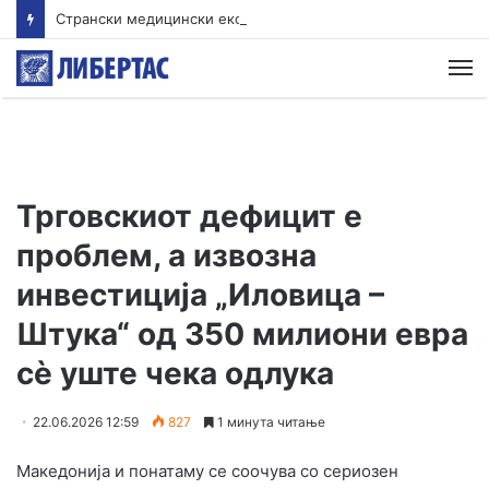
Странски медицински експерт ќе решава дали имало лекарска грешка при пораѓајот на струмичанката која остана неподвижна
М
Трговскиот дефицит е
проблем, а извозна
инвестиција „Иловица –
Штука“ од 350 милиони евра
сè уште чека одлука
22.06.2026 12:59
827
1 минута читање
Македонија и понатаму се соочува со сериозен