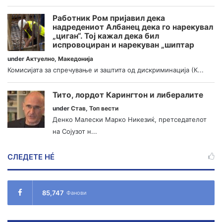
Работник Ром пријавил дека
надредениот Албанец дека го нарекувал
„циган“. Тој кажал дека бил
испровоциран и нарекуван „шиптар
under
Актуелно
,
Македонија
Комисијата за спречување и заштита од дискриминација (К...
Тито, лордот Карингтон и либералите
under
Став
,
Топ вести
Денко Малески Марко Никезиќ, претседателот
на Сојузот н...
СЛЕДЕТЕ НÉ
85,747
Фанови