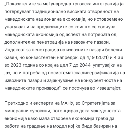
„Показателите за меѓународна трговска интеграција ја
потврдуваат традиционално високата отвореност на
македонската национална економија, но истовремено
упатуваат и на предизвиците со коишто се соочува
македонската економија од аспект на потребата од
дополнителна пенетрација на извозните пазари.
Индексот за пенетрација на извозните пазари бележи
бавен, но конзистентен напредок, од 4,19 (2021) и 4,36
во 2023 година со крајна цел 7 до 2044, упатувајќи на
јаз, но и потреба од посистематска диверзификација на
извозните пазари и зајакнување на конкурентноста на
македонските производи“, се посочува во Извештајот.
Претходно и експерти на МАНУ, во Стратегијата за
минерални суровини, потенцираа дека македонската
економија како мала отворена економија треба да
работи на градење на модел кој ќе биде базиран на