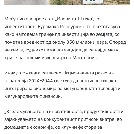
Меѓу нив е и проектот „Иловица-Штука“, кој
инвеститорот „Еуромакс Ресоурцес“ го претставува
како најголема гринфилд инвестиција во земјата, со
почетна вредност од околу 350 милиони евра. Според
најавите, рудникот има потенцијал да се најде меѓу
трите најголеми извозници во Македонија.
Инаку, државата согласно Националната развојна
стратегија 2024-2044 очекува да постигне високо
интегрирана економија во меѓународната трговија и
меѓународните финансии.
„Зголемувањето на иновативноста, продуктивноста и
зајакнувањето на конкурентниот притисок внатре, во
домашната економија, се клучни фактори за