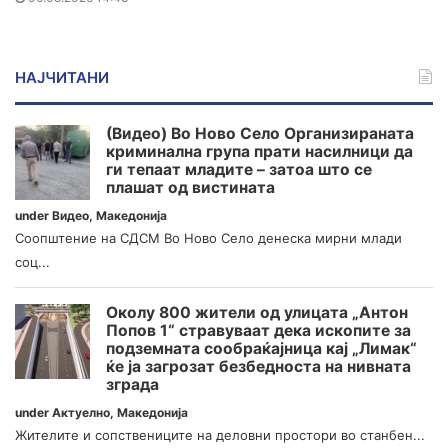
НАЈЧИТАНИ
(Видео) Во Ново Село Организираната
криминална група прати насилници да
ги тепаат младите – затоа што се
плашат од вистината
under
Видео
,
Македонија
Соопштение на СДСМ Во Ново Село денеска мирни млади
соц...
Околу 800 жители од улицата „Антон
Попов 1“ стравуваат дека ископите за
подземната сообраќајница кај „Лимак“
ќе ја загрозат безбедноста на нивната
зграда
under
Актуелно
,
Македонија
Жителите и сопствениците на деловни простори во станбен...