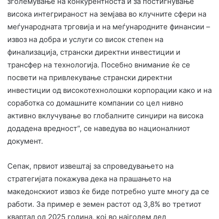
зголемување на конкурентноста и за постигнување
висока интегрираност на земјава во клучните сфери на
меѓународната трговија и на меѓународните финансии –
извоз на добра и услуги со висок степен на
финализација, странски директни инвестиции и
трансфер на технологија. Посебно внимание ќе се
посвети на привлекување странски директни
инвестиции од високотехнолошки корпорации како и на
соработка со домашните компании со цел нивно
активно вклучување во глобалните синџири на висока
додадена вредност“, се наведува во националниот
документ.
Сепак, првиот извештај за спроведувањето на
стратегијата покажува дека на прашањето на
македонскиот извоз ќе биде потребно уште многу да се
работи. За пример е земен растот од 3,8% во третиот
квартал од 2025 година, кој во најголем дел