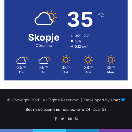
35
℃
Skopje
35º - 26º
18%
Облачно
5.12 км/ч
35
36
38
38
39
℃
℃
℃
℃
℃
Thu
Fri
Sat
Sun
Mon
© Copyright 2026, All Rights Reserved | Developed by
Unet
Вести објавени во последните 24 часа: 58
Facebook
Twitter
YouTube
RSS