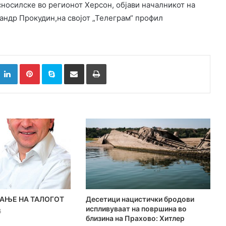
сносилске во регионот Херсон, објави началникот на
андр Прокудин,на својот „Телеграм“ профил
k
witter
LinkedIn
Pinterest
Skype
Сподели преку Е-маил
Испринтај
АЊЕ НА ТАЛОГОТ
Десетици нацистички бродови
испливуваат на површина во
6
близина на Прахово: Хитлер