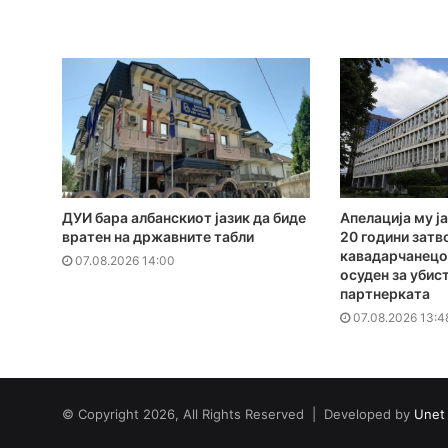
ДУИ бара албанскиот јазик да биде
Апелација му ја
вратен на државните табли
20 години затв
кавадарчанецот
07.08.2026 14:00
осуден за убис
партнерката
07.08.2026 13:4
© Copyright 2026, All Rights Reserved | Developed by
Unet