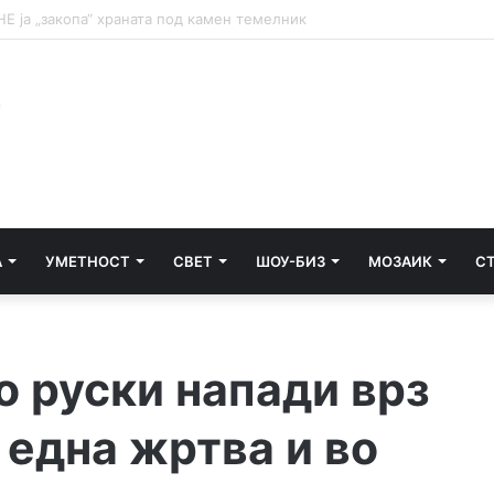
НА ТАЛОГОТ
А
УМЕТНОСТ
СВЕТ
ШОУ-БИЗ
МОЗАИК
С
о руски напади врз
 една жртва и во