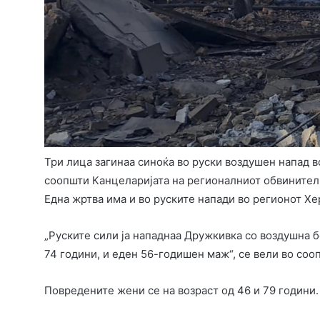
Три лица загинаа синоќа во руски воздушен напад 
соопшти Канцеларијата на регионалниот обвинител.
Една жртва има и во руските напади во регионот Хе
„Руските сили ја нападнаа Дружкивка со воздушна бо
74 години, и еден 56-годишен маж“, се вели во со
Повредените жени се на возраст од 46 и 79 години.