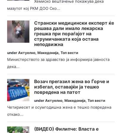
Хемиско вештачење покажува дека
мазутот кој РКМ ДОО Ско...
Странски медицински експерт ќе
решава дали имало лекарска
грешка при пораѓајот на
струмичанката која остана
неподвижна
under
Актуелно
,
Македонија
,
Топ вести
Министерството за здравство ја информира јавноста
дека...
Возач прегазил жена во Ѓорче и
избегал, оставајќи ја тешко
повредена на патот
under
Актуелно
,
Македонија
,
Топ вести
Четириесет и осумгодишна жена е тешко повредена
откако...
(ВИДЕО) Филипче: Власта е