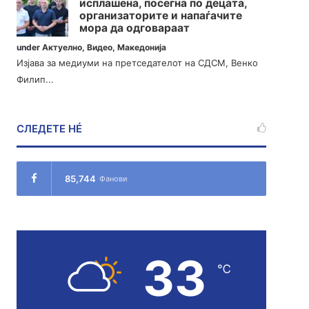
исплашена, посегна по децата,
организаторите и напаѓачите
мора да одговараат
under
Актуелно
,
Видео
,
Македонија
Изјава за медиуми на претседателот на СДСМ, Венко
Филип...
СЛЕДЕТЕ НÉ
85,744
Фанови
33
℃