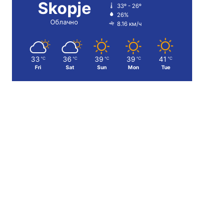
Skopje
33º - 26º
26%
Облачно
8.16 км/ч
33
36
39
39
41
℃
℃
℃
℃
℃
Fri
Sat
Sun
Mon
Tue