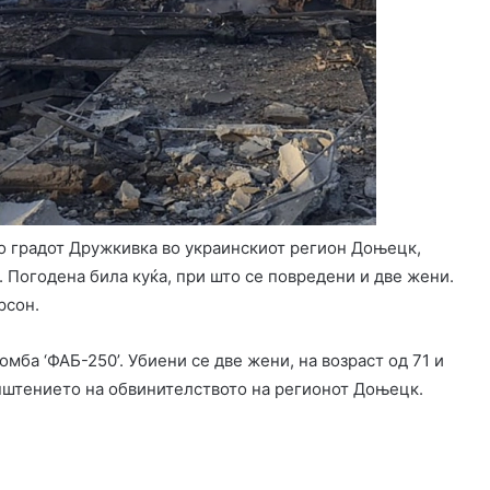
во градот Дружкивка во украинскиот регион Доњецк,
 Погодена била куќа, при што се повредени и две жени.
рсон.
мба ‘ФАБ-250’. Убиени се две жени, на возраст од 71 и
општението на обвинителството на регионот Доњецк.