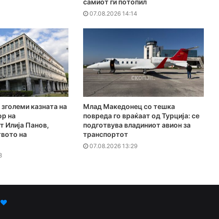
самиот ги потопил
07.08.2026 14:14
 зголеми казната на
Млад Македонец со тешка
ор на
повреда го враќаат од Турција: се
 Илија Панов,
подготвува владиниот авион за
твото на
транспортот
07.08.2026 13:29
8