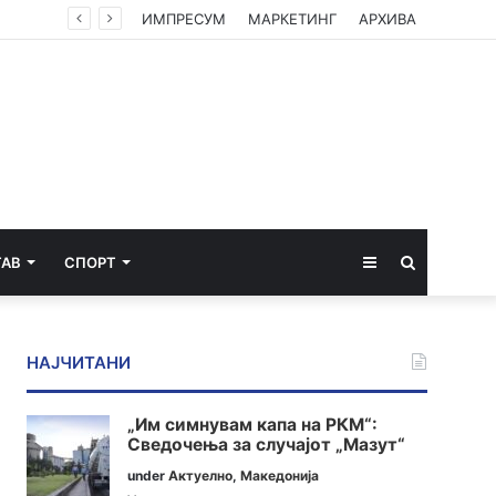
ИМПРЕСУМ
МАРКЕТИНГ
АРХИВА
Sidebar
Пребарај
ТАВ
СПОРТ
за
НАЈЧИТАНИ
„Им симнувам капа на РКМ“:
Сведочења за случајот „Мазут“
under
Актуелно
,
Македонија