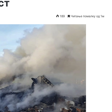
ст
189
Читање помалку од 1м