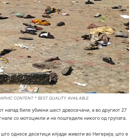
APHIC CONTENT * BEST QUALITY AVAILABLE
т напад биле убиени шест дрвосечачи, а во другиот 27
гнале со мотоцикли и не поштедиле никого од групата.
што однесе десетици илјади животи во Нигерија, што е