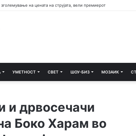
А
УМЕТНОСТ
СВЕТ
ШОУ-БИЗ
МОЗАИК
С
и и дрвосечачи
на Боко Харам во