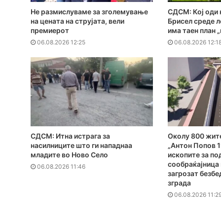
Не размислуваме за зголемување
СДСМ: Кој оди 
на цената на струјата, вели
Брисел среде л
премиерот
има таен план 
06.08.2026 12:25
06.08.2026 12:1
СДСМ: Итна истрага за
Околу 800 жит
насилниците што ги нападнаа
„Антон Попов 1
младите во Ново Село
ископите за по
сообраќајница к
06.08.2026 11:46
загрозат безбе
зграда
06.08.2026 11:2