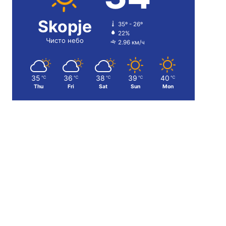
Skopje
35º - 26º
22%
Чисто небо
2.96 км/ч
35
36
38
39
40
℃
℃
℃
℃
℃
Thu
Fri
Sat
Sun
Mon