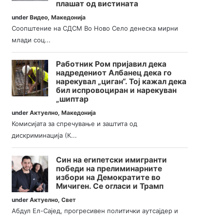
плашат од вистината
under
Видео
,
Македонија
Соопштение на СДСМ Во Ново Село денеска мирни
млади соц...
Работник Ром пријавил дека
надредениот Албанец дека го
нарекувал „циган“. Тој кажал дека
бил испровоциран и нарекуван
„шиптар
under
Актуелно
,
Македонија
Комисијата за спречување и заштита од
дискриминација (К...
Син на египетски имигранти
победи на прелиминарните
избори на Демократите во
Мичиген. Се огласи и Трамп
under
Актуелно
,
Свет
Абдул Ел-Сајед, прогресивен политички аутсајдер и