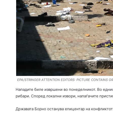
EPA/STRINGER ATTENTION EDITORS: PICTURE CONTAINS GR
Нападите биле извршени во понеделникот. Во еднио
рибари. Според локални извори, напаѓачите присти
Државата Борно останува епицентар на конфликтот 