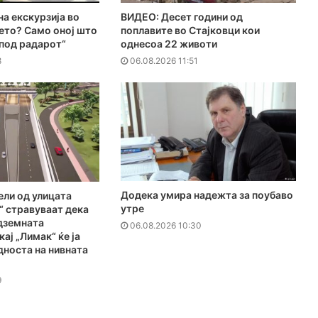
на екскурзија во
ВИДЕО: Десет години од
ето? Само оној што
поплавите во Стајковци кои
„под радарот“
однесоа 22 животи
8
06.08.2026 11:51
Додека умира надежта за поубаво
ели од улицата
утре
“ стравуваат дека
дземната
06.08.2026 10:30
ај „Лимак“ ќе ја
дноста на нивната
9