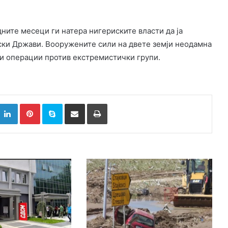
ите месеци ги натера нигериските власти да ја
ски Држави. Вооружените сили на двете земји неодамна
ки операции против екстремистички групи.
k
witter
LinkedIn
Pinterest
Skype
Сподели преку Е-маил
Испринтај