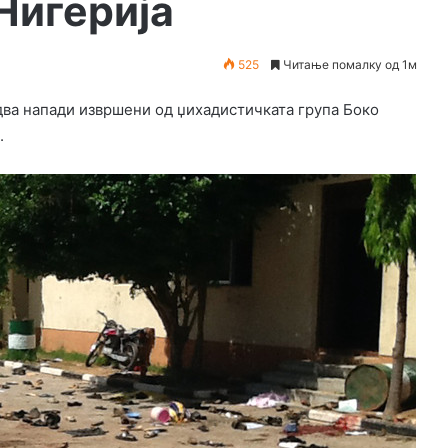
Нигерија
525
Читање помалку од 1м
 два напади извршени од џихадистичката група Боко
.