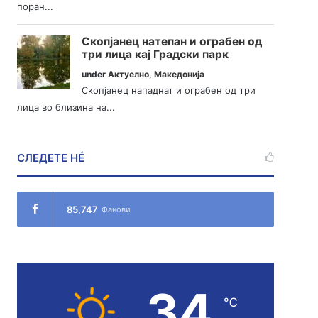
поран...
Скопјанец натепан и ограбен од
три лица кај Градски парк
under
Актуелно
,
Македонија
Скопјанец нападнат и ограбен од три
лица во близина на...
СЛЕДЕТЕ НÉ
85,747
Фанови
34
℃