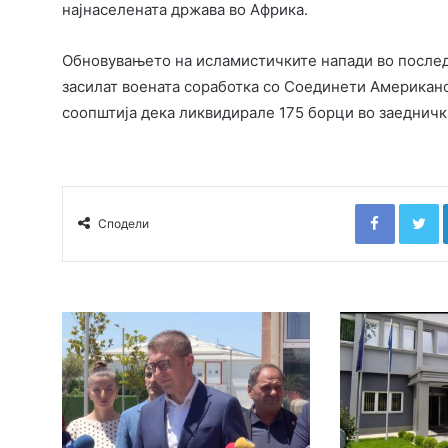
најнаселената држава во Африка.
Обновувањето на исламистичките напади во последн
засилат воената соработка со Соединети Американ
соопштија дека ликвидирале 175 борци во заеднич
Faceboo
T
Сподели