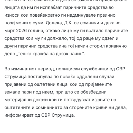
лицата да им ги исплаќаат паричните средства во
износи кои повеќекратно ги надминувале првично
позајмените суми. Додека, Д.К. се сомничи и дека во
март 2026 година, откако лице му ги вратило паричните
средства кои му ги должело, тој од раце му одзел и
други парични средства ина тој начин сторил кривично
дело „тешка кражба на дрзок начин“.
Во изминатиот период, полициски службеници од СВР
Струмица постапуваа по повеќе одделени случаи
пријавени од оштетени лица, кои од пријавените
земале пари под наем, при што се обезбедени
материјални докази кои ги потврдуваат изјавите на
оштетените и сомнението за сторените кривични дела,
информираат од СВР Струмица.