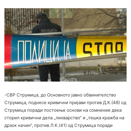
-СВР Струмица, до Основното јавно обвинителство
Струмица, поднесе кривични пријави против Д.К.(48) од
Струмица поради постоење основи на сомнение дека
сторил кривични дела „лихварство“ и „тешка кражба на
дрзок начин“, против Л.К.(41) од Струмица поради