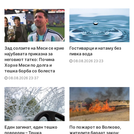
Зад солзите на Меси се крие
Гостиварци и натаму без
најубавата приказна за
пивка вода
неговиот татко: Почина
08.08.2026 23:23
Хорхе Меси по долга и
тешка борба со болеста
08.08.2026 23:37
Еден загинат, еден тешко
По пожарот во Волково,
повреден – Тешка
жителите бараат закон: