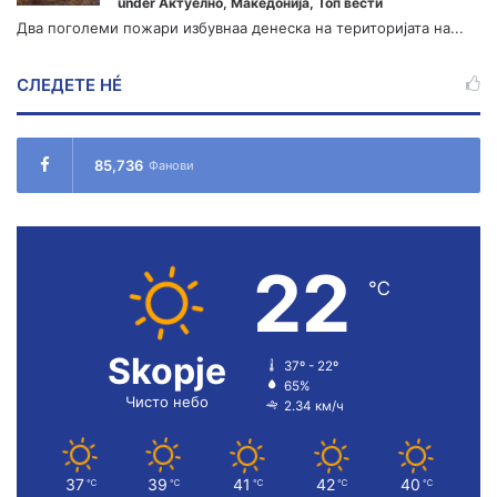
under
Актуелно
,
Македонија
,
Топ вести
Два поголеми пожари избувнаа денеска на територијата на...
СЛЕДЕТЕ НÉ
85,736
Фанови
22
℃
Skopje
37º - 22º
65%
Чисто небо
2.34 км/ч
37
39
41
42
40
℃
℃
℃
℃
℃