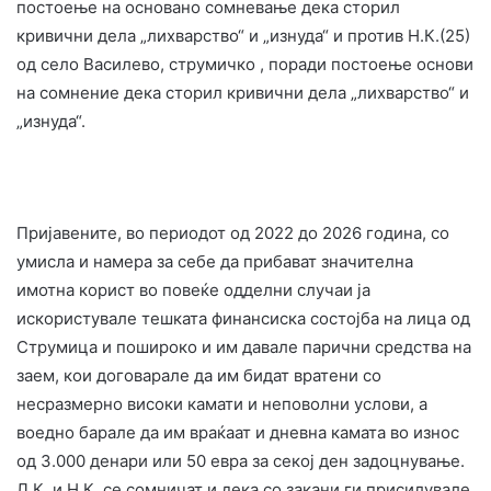
постоење на основано сомневање дека сторил
кривични дела „лихварство“ и „изнуда“ и против Н.К.(25)
од село Василево, струмичко , поради постоење основи
на сомнение дека сторил кривични дела „лихварство“ и
„изнуда“.
Пријавените, во периодот од 2022 до 2026 година, со
умисла и намера за себе да прибават значителна
имотна корист во повеќе одделни случаи ја
искористувале тешката финансиска состојба на лица од
Струмица и пошироко и им давале парични средства на
заем, кои договарале да им бидат вратени со
несразмерно високи камати и неповолни услови, а
воедно барале да им враќаат и дневна камата во износ
од 3.000 денари или 50 евра за секој ден задоцнување.
Л.К. и Н.К. се сомничат и дека со закани ги присилувале