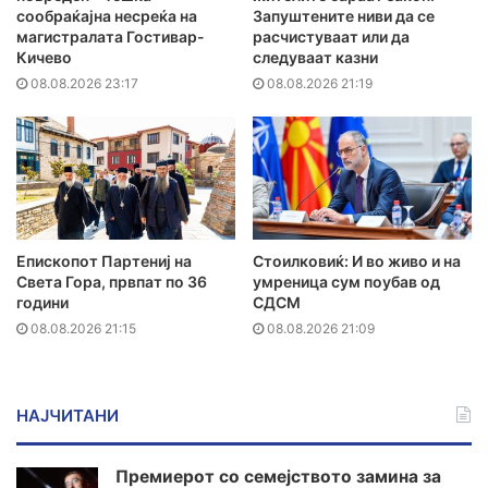
сообраќајна несреќа на
Запуштените ниви да се
магистралата Гостивар-
расчистуваат или да
Кичево
следуваат казни
08.08.2026 23:17
08.08.2026 21:19
Епископот Партениј на
Стоилковиќ: И во живо и на
Света Гора, првпат по 36
умреница сум поубав од
години
СДСМ
08.08.2026 21:15
08.08.2026 21:09
НАЈЧИТАНИ
Премиерот со семејството замина за