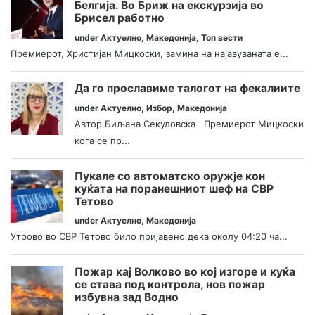
Белгија. Во Бриж на екскурзија во
Брисел работно
under
Актуелно
,
Македонија
,
Топ вести
Премиерот, Христијан Мицкоски, замина на најавуваната е...
Да го прославиме талогот на фекалиите
under
Актуелно
,
Избор
,
Македонија
Автор Биљана Секуловска Премиерот Мицкоски
кога се пр...
Пукале со автоматско оружје кон
куќата на поранешниот шеф на СВР
Тетово
under
Актуелно
,
Македонија
Утрово во СВР Тетово било пријавено дека околу 04:20 ча...
Пожар кај Волково во кој изгоре и куќа
се става под контрола, нов пожар
избувна зад Водно