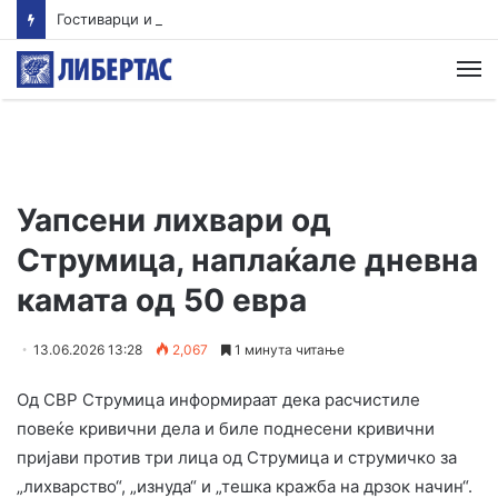
Гостиварци и натаму без пивка вода
М
Уапсени лихвари од
Струмица, наплаќале дневна
камата од 50 евра
13.06.2026 13:28
2,067
1 минута читање
Од СВР Струмица информираат дека расчистиле
повеќе кривични дела и биле поднесени кривични
пријави против три лица од Струмица и струмичко за
„лихварство“, „изнуда“ и „тешка кражба на дрзок начин“.