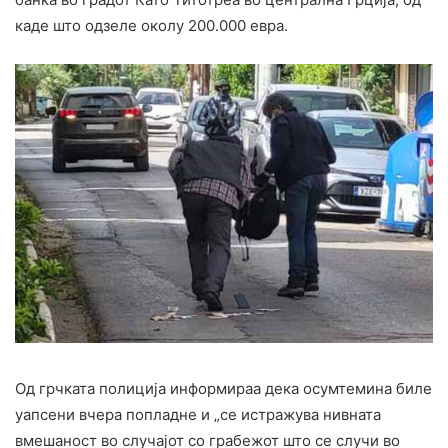
каде што одзеле околу 200.000 евра.
Од грчката полиција информираа дека осумтемина биле
уапсени вчера попладне и „се истражува нивната
вмешаност во случајот со грабежот што се случи во