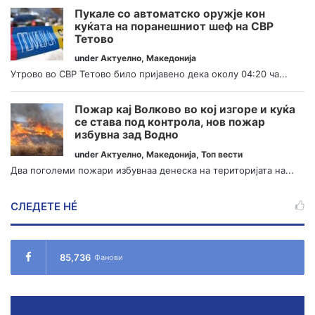
Пукале со автоматско оружје кон
куќата на поранешниот шеф на СВР
Тетово
under
Актуелно
,
Македонија
Утрово во СВР Тетово било пријавено дека околу 04:20 ча...
Пожар кај Волково во кој изгоре и куќа
се става под контрола, нов пожар
избувна зад Водно
under
Актуелно
,
Македонија
,
Топ вести
Два поголеми пожари избувнаа денеска на територијата на...
СЛЕДЕТЕ НÉ
85,736
Фанови