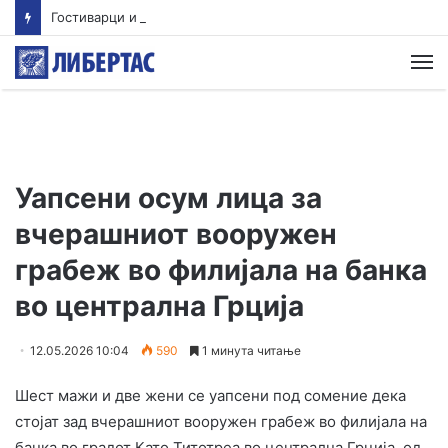
Гостиварци и натаму без пивка вода
М
Уапсени осум лица за
вчерашниот вооружен
грабеж во филијала на банка
во централна Грција
12.05.2026 10:04
590
1 минута читање
Шест мажи и две жени се уапсени под сомение дека
стојат зад вчерашниот вооружен грабеж во филијала на
банка во градот Като Титотреа во централна Грција, од