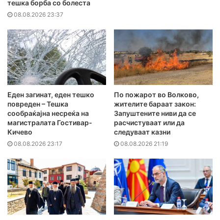
тешка борба со болеста
08.08.2026 23:37
Еден загинат, еден тешко
По пожарот во Волково,
повреден – Тешка
жителите бараат закон:
сообраќајна несреќа на
Запуштените ниви да се
магистралата Гостивар-
расчистуваат или да
Кичево
следуваат казни
08.08.2026 23:17
08.08.2026 21:19