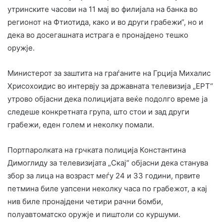
утринските часови на 11 мај во филијала на банка во
регионот на Фтиотида, како и во други грабежи“, но и
дека во досегашната истрага е пронајдено тешко
оружје.
Министерот за заштита на граѓаните на Грција Михалис
Хрисохоидис во интервју за државната телевизија „ЕРТ“
утрово објасни дека полицијата веќе подолго време ја
следеше конкретната група, што стои и зад други
грабежи, еден голем и неколку помали.
Портпаролката на грчката полиција Константина
Димоглиду за телевизијата „Скај“ објасни дека станува
збор за лица на возраст меѓу 24 и 33 години, првите
петмина биле уапсени неколку часа по грабежот, а кај
нив биле пронајдени четири рачни бомби,
полуавтоматско оружје и пиштоли со куршуми.