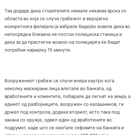
Таа додаде дека сторителите немале никаква врска со
областа во која се случи грабежот и веројатно
конкретната филијала ја избрале бидејќи знаеле дека во
непосредна близина не постои полициска станица и
дека за да пристигне возило на полицијата ќе бидат
потребни најмалку 15 минути.
Вооружениот грабеж се случи вчера наутро кога
неколку маскирани лица влетале во банката, од
вработените и клиентите, побарале да легнат на земја, а
едниот од разбојниците, вооружен со калашников, ги
држел под контрола, додека вториот, исто така под
закана со оружје, одвел еден од вработените во
подрумот, каде што се наоѓале сефовите на банката и