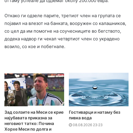
оттаму успеале да одземат околу 200.000 евра.
Откако ги одзеле парите, третиот член на групата се
појавил на влезот на банката, вооружен со калашников,
со цел да им помогне на соучесниците во бегството,
додека надвор ги чекал четвртиот член со украдено
возило, со кое и побегнале.
Зад солзите на Меси се крие
Гостиварци и натаму без
најубавата приказна за
пивка вода
неговиот татко: Почина
08.08.2026 23:23
Хорхе Меси по долга и