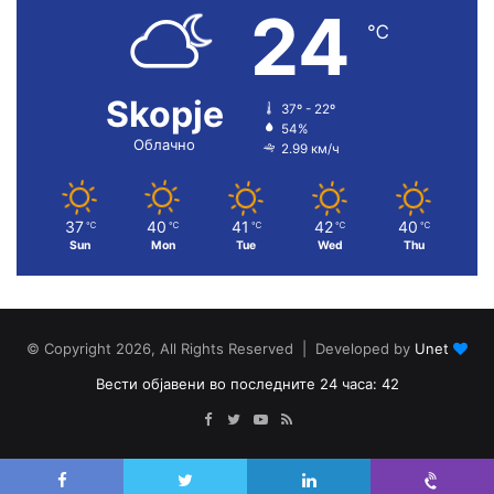
24
℃
Skopje
37º - 22º
54%
Облачно
2.99 км/ч
37
40
41
42
40
℃
℃
℃
℃
℃
Sun
Mon
Tue
Wed
Thu
© Copyright 2026, All Rights Reserved | Developed by
Unet
Вести објавени во последните 24 часа: 42
Facebook
Twitter
YouTube
RSS