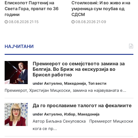
Епископот Партениј на
Стоилковиќ: И во живо и на
Света Гора, првпат по 36
умреница сум поубав од
години
СДСМ
08.08.2026 21:15
08.08.2026 21:09
НАЈЧИТАНИ
Премиерот со семејството замина за
Белгија. Во Бриж на екскурзија во
Брисел работно
under
Актуелно
,
Македонија
,
Топ вести
Премиерот, Христијан Мицкоски, замина на најавуваната е...
Да го прославиме талогот на фекалиите
under
Актуелно
,
Избор
,
Македонија
Автор Биљана Секуловска Премиерот Мицкоски
кога се пр...