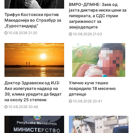
ВМРО-ДПМНЕ: Заев од
јахта диктира ниски цени за
Трифун Костовски против
пиперката, а СДС глуми
Македонија во Стразбур за
загриженост за
„Еуростандард“
земјоделците
10.08.2026 21:20
10.08.2026 21:03
Доктор Здравески од ИЈЗ:
Улично куче тешко
Ако излегувате надвор на
повредило 18 месечно
39, клима уредите да бидат
детенце
на околу 25 степени
10.08.2026 20:41
10.08.2026 20:46