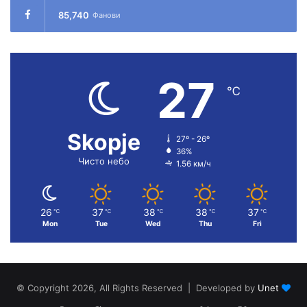
85,740
Фанови
27
℃
Skopje
27º - 26º
36%
Чисто небо
1.56 км/ч
26
37
38
38
37
℃
℃
℃
℃
℃
Mon
Tue
Wed
Thu
Fri
© Copyright 2026, All Rights Reserved | Developed by
Unet