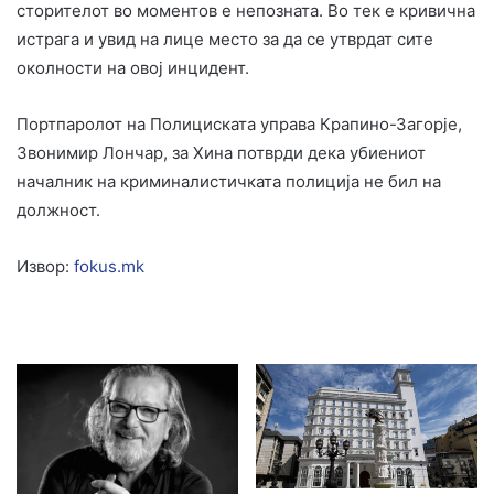
сторителот во моментов е непозната. Во тек е кривична
истрага и увид на лице место за да се утврдат сите
околности на овој инцидент.
Портпаролот на Полициската управа Крапино-Загорје,
Звонимир Лончар, за Хина потврди дека убиениот
началник на криминалистичката полиција не бил на
должност.
Извор:
fokus.mk