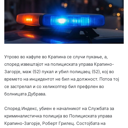
Утрово во кафуле во Крапина се случи пукање, а,
според извештајот на полициската управа Крапино-
Загорје, маж (52) пукал и убил полицаец (52), кој во
времето на инцидентот не бил на должност. Потоа тој
се застрелал и со хеликоптер бил префрлен во
болницата Дубрава.
Според Индекс, убиен е началникот на Службата за
криминалистичка полиција во Полициската управа
Крапино-Загорје, Роберт Грилец. Состојбата на