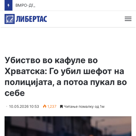
ВМРО-ДПМНЕ: Заев од јахта диктира ниски цени за пиперката, а СДС глуми загриженост за земјоделците
М
Убиство во кафуле во
Хрватска: Го убил шефот на
полицијата, а потоа пукал во
себе
10.05.2026 10:53
1,237
Читање помалку од 1м