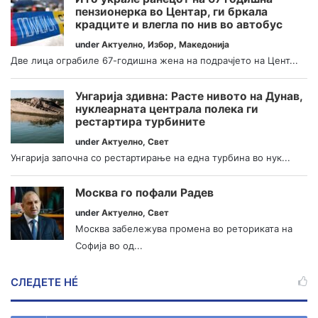
пензионерка во Центар, ги бркала
крадците и влегла по нив во автобус
under
Актуелно
,
Избор
,
Македонија
Две лица ограбиле 67-годишна жена на подрачјето на Цент...
Унгарија здивна: Расте нивото на Дунав,
нуклеарната централа полека ги
рестартира турбините
under
Актуелно
,
Свет
Унгарија започна со рестартирање на една турбина во нук...
Москва го пофали Радев
under
Актуелно
,
Свет
Москва забележува промена во реториката на
Софија во од...
СЛЕДЕТЕ НÉ