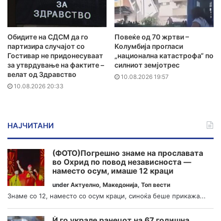
Обидите на СДСМ да го
Повеќе од 70 жртви –
партизира случајот со
Колумбија прогласи
Гостивар не придонесуваат
„национална катастрофа“ по
за утврдување на фактите –
силниот земјотрес
велат од Здравство
10.08.2026 19:57
10.08.2026 20:33
НАЈЧИТАНИ
(ФОТО)Погрешно знаме на прославата
во Охрид по повод независноста —
наместо осум, имаше 12 краци
under
Актуелно
,
Македонија
,
Топ вести
Знаме со 12, наместо со осум краци, синоќа беше прикажа...
Ѝ го украле ранецот на 67 годишна