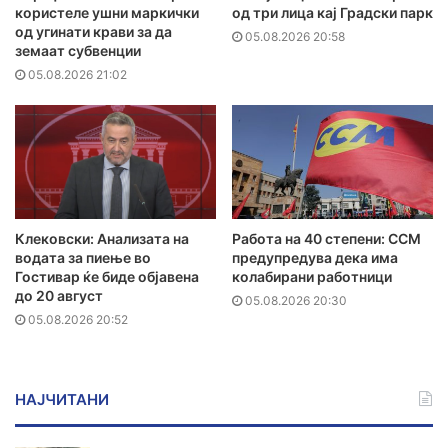
користеле ушни маркички
од три лица кај Градски парк
од угинати крави за да
05.08.2026 20:58
земаат субвенции
05.08.2026 21:02
Клековски: Анализата на
Работа на 40 степени: ССМ
водата за пиење во
предупредува дека има
Гостивар ќе биде објавена
колабирани работници
до 20 август
05.08.2026 20:30
05.08.2026 20:52
НАЈЧИТАНИ