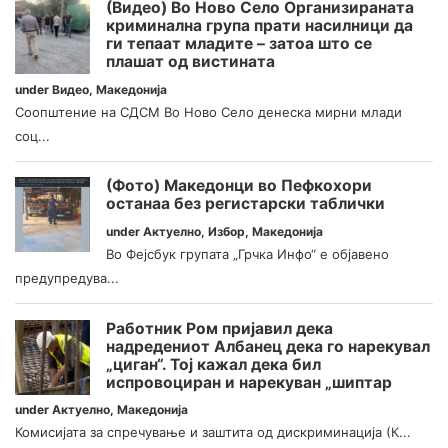
(Видео) Во Ново Село Организираната
криминална група прати насилници да
ги тепаат младите – затоа што се
плашат од вистината
under
Видео
,
Македонија
Соопштение на СДСМ Во Ново Село денеска мирни млади
соц...
(Фото) Македонци во Пефкохори
останаа без регистарски таблички
under
Актуелно
,
Избор
,
Македонија
Во Фејсбук групата „Грчка Инфо“ е објавено
предупредува...
Работник Ром пријавил дека
надредениот Албанец дека го нарекувал
„циган“. Тој кажал дека бил
испровоциран и нарекуван „шиптар
under
Актуелно
,
Македонија
Комисијата за спречување и заштита од дискриминација (К...