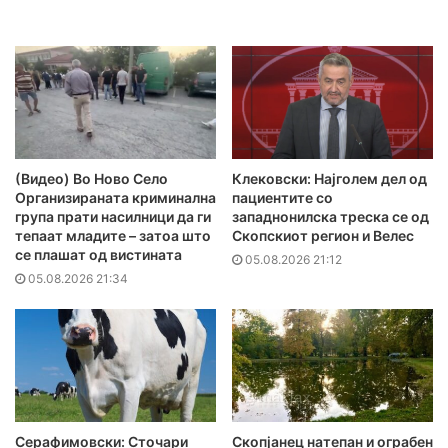
(Видео) Во Ново Село
Клековски: Најголем дел од
Организираната криминална
пациентите сo
група прати насилници да ги
западнонилска треска се од
тепаат младите – затоа што
Скопскиот регион и Велес
се плашат од вистината
05.08.2026 21:12
05.08.2026 21:34
Серафимовски: Сточари
Скопјанец натепан и ограбен