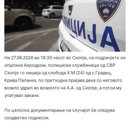
На 27.06.2026 во 19:30 часот во Скопје, на подрачјето на
општина Аеродром, полициски службеници од СВР
Скопје го лишија од слобода Х.М.(24) од с.Градец,
Крива Паланка, по претходна пријава дека со неговото
возило удрил во возилото на А.А. од Скопје, а потоа му
упатувал закани.
По целосно документирање на случајот ќе следува
соодветен поднесок.