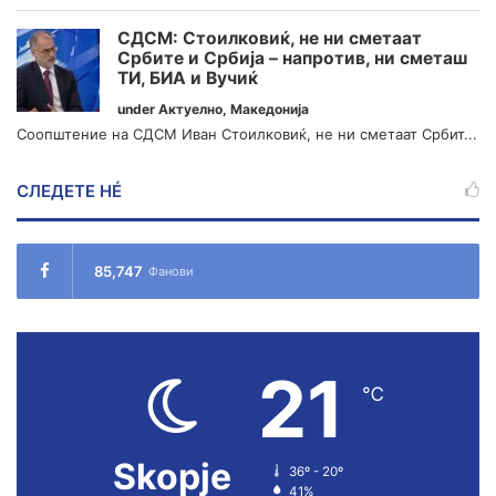
СДСМ: Стоилковиќ, не ни сметаат
Србите и Србија – напротив, ни сметаш
ТИ, БИА и Вучиќ
under
Актуелно
,
Македонија
Соопштение на СДСМ Иван Стоилковиќ, не ни сметаат Србит...
СЛЕДЕТЕ НÉ
85,747
Фанови
21
℃
Skopje
36º - 20º
41%