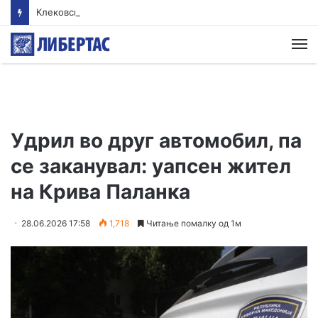
Клековски: Најголем дел од пациентите сo западнонилска треска се од Скопскиот регион и Велес
М
Удрил во друг автомобил, па
се заканувал: уапсен жител
на Крива Паланка
28.06.2026 17:58
1,718
Читање помалку од 1м