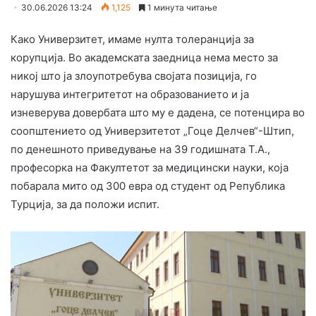
30.06.2026 13:24
1,125
1 минута читање
Како Универзитет, имаме нулта толеранција за
корупција. Во академската заедница нема место за
никој што ја злоупотребува својата позиција, го
нарушува интегритетот на образованието и ја
изневерува довербата што му е дадена, се потенцира во
соопштението од Универзитетот „Гоце Делчев“-Штип,
по денешното приведување на 39 годишната Т.А.,
професорка на Факултетот за медицински науки, која
побарала мито од 300 евра од студент од Република
Турција, за да положи испит.