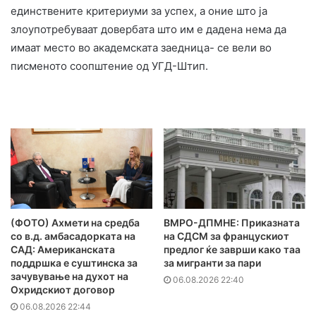
единствените критериуми за успех, а оние што ја
злоупотребуваат довербата што им е дадена нема да
имаат место во академската заедница- се вели во
писменото соопштение од УГД-Штип.
(ФОТО) Ахмети на средба
ВМРО-ДПМНЕ: Приказната
со в.д. амбасадорката на
на СДСМ за францускиот
САД: Американската
предлог ќе заврши како таа
поддршка е суштинска за
за мигранти за пари
зачувување на духот на
06.08.2026 22:40
Охридскиот договор
06.08.2026 22:44