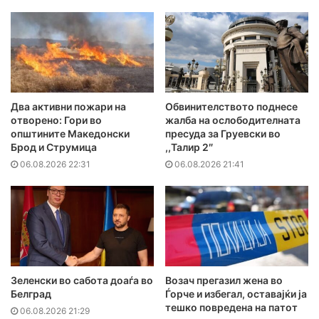
Два активни пожари на
Обвинителството поднесе
отворено: Гори во
жалба на ослободителната
општините Македонски
пресуда за Груевски во
Брод и Струмица
,,Талир 2″
06.08.2026 22:31
06.08.2026 21:41
Зеленски во сабота доаѓа во
Возач прегазил жена во
Белград
Ѓорче и избегал, оставајќи ја
тешко повредена на патот
06.08.2026 21:29