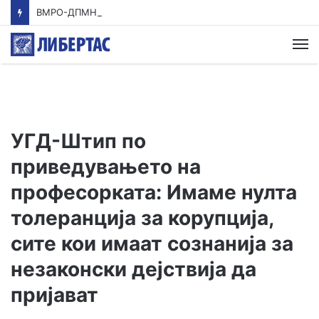
ВМРО-ДПМНЕ: Приказната на СДСМ за францускиот предлог ќе заврши како таа за мигранти за пари
М
УГД-Штип по
приведувањето на
професорката: Имаме нулта
толеранција за корупција,
сите кои имаат сознанија за
незаконски дејствија да
пријават