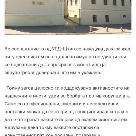
Во соопштението од УГД-Штип се наведува дека за жал,
ниту еден систем не е целосно имун на поединци кои
се подготвени да го прекршат законот и да ја
злоупотребат довербата што им е укажана.
-Токму затоа целосно ги поддржуваме активностите на
надлежните институции во борбата против корупцијата.
Само со професионални, законити и неселективни
постапки можат да се откријат, санкционираат и трајно
да се отстранат ваквите појави од академскиот систем.
Веруваме дека токму ваквите постапки се
единствениот пат кон посилни, поздрави и