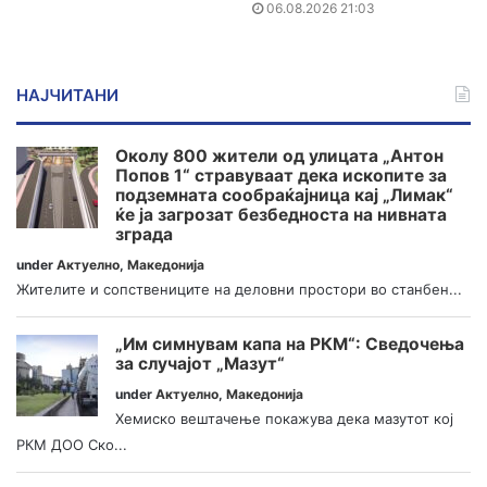
06.08.2026 21:03
НАЈЧИТАНИ
Околу 800 жители од улицата „Антон
Попов 1“ стравуваат дека ископите за
подземната сообраќајница кај „Лимак“
ќе ја загрозат безбедноста на нивната
зграда
under
Актуелно
,
Македонија
Жителите и сопствениците на деловни простори во станбен...
„Им симнувам капа на РКМ“: Сведочења
за случајот „Мазут“
under
Актуелно
,
Македонија
Хемиско вештачење покажува дека мазутот кој
РКМ ДОО Ско...