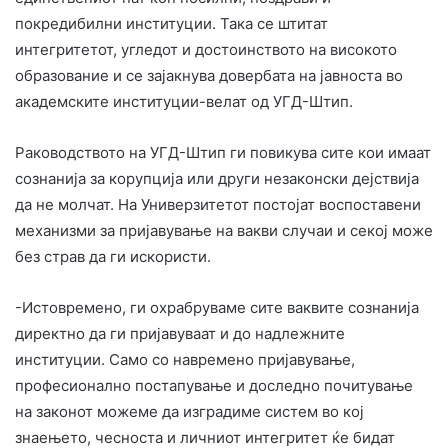
покредибилни институции. Така се штитат
интегритетот, угледот и достоинството на високото
образование и се зајакнува довербата на јавноста во
академските институции-велат од УГД-Штип.
Раководството на УГД-Штип ги повикува сите кои имаат
сознанија за корупција или други незаконски дејствија
да не молчат. На Универзитетот постојат воспоставени
механизми за пријавување на вакви случаи и секој може
без страв да ги искористи.
-Истовремено, ги охрабруваме сите ваквите сознанија
директно да ги пријавуваат и до надлежните
институции. Само со навремено пријавување,
професионално постапување и доследно почитување
на законот можеме да изградиме систем во кој
знаењето, чесноста и личниот интегритет ќе бидат