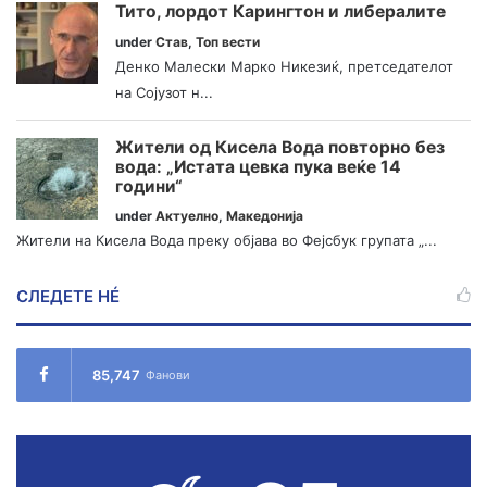
Тито, лордот Карингтон и либералите
under
Став
,
Топ вести
Денко Малески Марко Никезиќ, претседателот
на Сојузот н...
Жители од Кисела Вода повторно без
вода: „Истата цевка пука веќе 14
години“
under
Актуелно
,
Македонија
Жители на Кисела Вода преку објава во Фејсбук групата „...
СЛЕДЕТЕ НÉ
85,747
Фанови