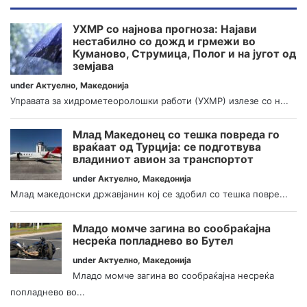
УХМР со најнова прогноза: Најави
нестабилно со дожд и грмежи во
Куманово, Струмица, Полог и на југот од
земјава
under
Актуелно
,
Македонија
Управата за хидрометеоролошки работи (УХМР) излезе со н...
Млад Македонец со тешка повреда го
враќаат од Турција: се подготвува
владиниот авион за транспортот
under
Актуелно
,
Македонија
Млад македонски државјанин кој се здобил со тешка повре...
Младо момче загина во сообраќајна
несреќа попладнево во Бутел
under
Актуелно
,
Македонија
Младо момче загина во сообраќајна несреќа
попладнево во...