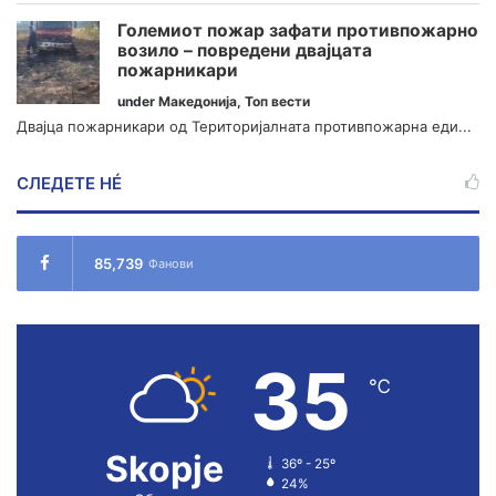
Големиот пожар зафати противпожарно
возило – повредени двајцата
пожарникари
under
Македонија
,
Топ вести
Двајца пожарникари од Територијалната противпожарна еди...
СЛЕДЕТЕ НÉ
85,739
Фанови
35
℃
Skopje
36º - 25º
24%