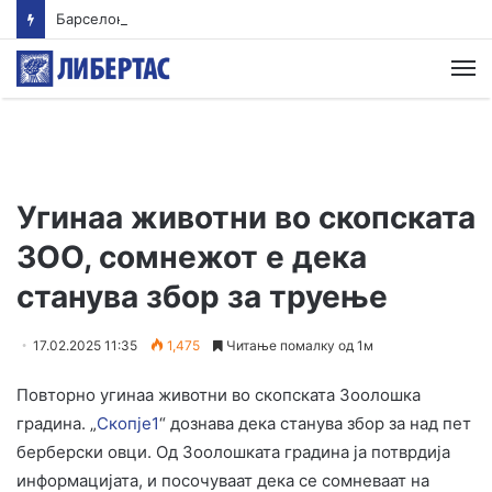
Барселона го откажа пријателскиот натпревар во Мароко
М
Угинаа животни во скопската
ЗОО, сомнежот е дека
станува збор за труење
17.02.2025 11:35
1,475
Читање помалку од 1м
Повторно угинаа животни во скопската Зоолошка
градина. „
Скопје1
“ дознава дека станува збор за над пет
берберски овци. Од Зоолошката градина ја потврдија
информацијата, и посочуваат дека се сомневаат на