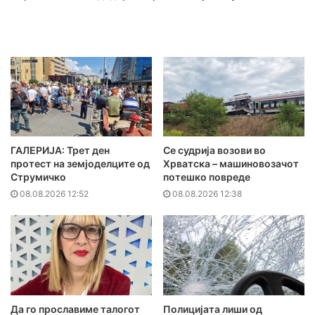
ГАЛЕРИЈА: Трет ден
Се судрија возови во
протест на земјоделците од
Хрватска – машиновозачот
Струмичко
потешко повреде
08.08.2026 12:52
08.08.2026 12:38
Да го прославиме талогот
Полицијата лиши од