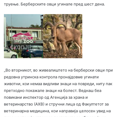
труење. Берберските овци угинале пред шест дена.
„Во вторникот, во живеалиштето на берберски овци при
редовна утринска контрола пронајдовме угинати
животни, кои немаа видливи знаци на повреди, ниту пак
претходно покажале знаци на болест. Веднаш беа
повикани инспектор од Агенција за храна и
ветеринарство (АХВ) и стручни лица од Факултетот за
ветеринарна медицина, кои направија целосен увид на