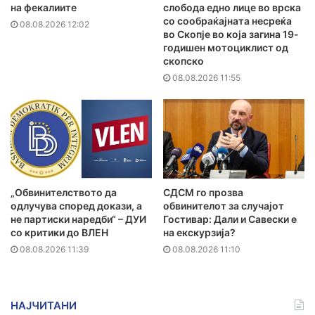
на фекалиите
слобода едно лице во врска
со сообраќајната несреќа
08.08.2026 12:02
во Скопје во која загина 19-
годишен мотоциклист од
скопско
08.08.2026 11:55
„Обвинителството да
СДСМ го прозва
одлучува според докази, а
обвинителот за случајот
не партиски наредби“ – ДУИ
Гостивар: Дали и Савески е
со критики до ВЛЕН
на екскурзија?
08.08.2026 11:39
08.08.2026 11:10
НАЈЧИТАНИ