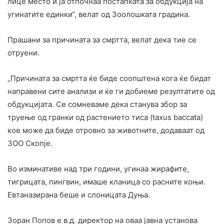
лице место и ја отпочнаа постапката за обдукција на
угинатите единки“, велат од Зоолошката градина.
Прашани за причината за смртта, велат дека тие се
отруени.
„Причината за смртта ќе биде соопштена кога ќе бидат
направени сите анализи и ќе ги добиеме резултатите од
обдукцијата. Се сомневаме дека станува збор за
труење од гранки од растението тиса (taxus baccata)
кое може да биде отровно за животните, додаваат од
ЗОО Скопје.
Во изминативе над три години, угинаа жирафите,
тигрицата, пингвин, имаше кланица со расните коњи.
Евтаназирана беше и слоницата Дуња.
Зоран Попов e в.д. директор на оваа јавна установа