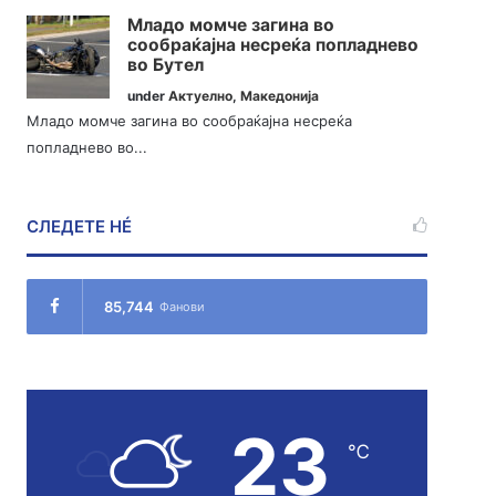
Младо момче загина во
сообраќајна несреќа попладнево
во Бутел
under
Актуелно
,
Македонија
Младо момче загина во сообраќајна несреќа
попладнево во...
СЛЕДЕТЕ НÉ
85,744
Фанови
23
℃