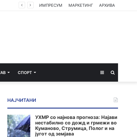
ИМПРЕСУМ
МАРКЕТИНГ
АРХИВА
Sidebar
Пребарај
ТАВ
СПОРТ
за
НАЈЧИТАНИ
УХМР со најнова прогноза: Најави
нестабилно со дожд и грмежи во
Куманово, Струмица, Полог и на
југот од земјава