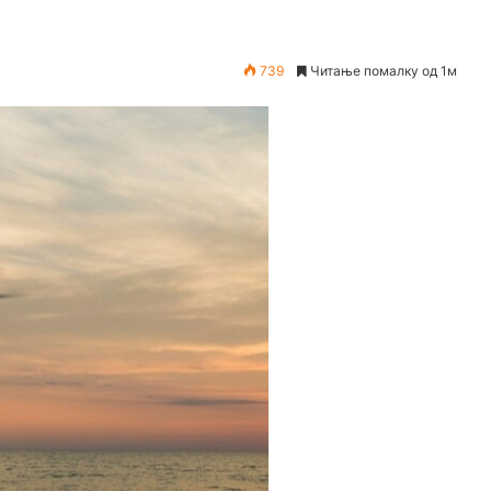
739
Читање помалку од 1м