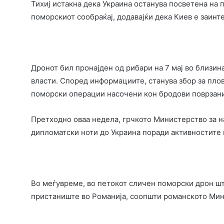
Тихиј истакна дека Украина останува посветена на
поморскиот сообраќај, додавајќи дека Киев е заин
Дронот бил пронајден од рибари на 7 мај во близин
власти. Според информациите, станува збор за плов
поморски операции насочени кон бродови поврзани 
Претходно оваа недела, грчкото Министерство за 
дипломатски ноти до Украина поради активностите 
Во меѓувреме, во петокот сличен поморски дрон шт
пристаниште во Романија, соопшти романското Мин