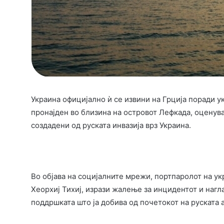
Украина официјално ѝ се извини на Грција поради 
пронајден во близина на островот Лефкада, оценув
создадени од руската инвазија врз Украина.
Во објава на социјалните мрежи, портпаролот на у
Хеорхиј Тихиј, изрази жалење за инцидентот и нагл
поддршката што ја добива од почетокот на руската а