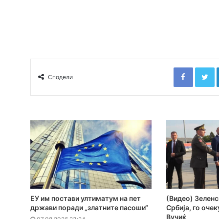
Faceboo
T
Сподели
ЕУ им постави ултиматум на пет
(Видео) Зеленс
држави поради „златните пасоши“
Србија, го оче
Вучиќ