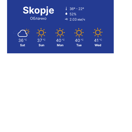
Skopje
36º - 22º
52%
Облачно
2.03 км/ч
36
37
40
40
41
℃
℃
℃
℃
℃
Sat
Sun
Mon
Tue
Wed