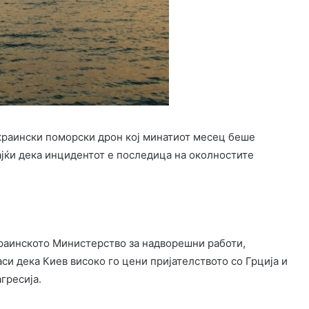
украински поморски дрон кој минатиот месец беше
ајќи дека инцидентот е последица на околностите
краинското Министерство за надворешни работи,
аси дека Киев високо го цени пријателството со Грција и
гресија.