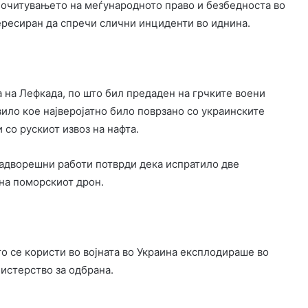
 почитувањето на меѓународното право и безбедноста во
тересиран да спречи слични инциденти во иднина.
а на Лефкада, по што бил предаден на грчките воени
ило кое најверојатно било поврзано со украинските
со рускиот извоз на нафта.
надворешни работи потврди дека испратило две
на поморскиот дрон.
о се користи во војната во Украина експлодираше во
истерство за одбрана.