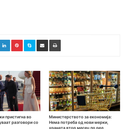
k
witter
LinkedIn
Pinterest
Skype
Сподели преку Е-маил
Испринтај
ки пристигна во
Министерството за економија:
куваат разговори со
Нема потреба од нови мерки,
храната втор месец по ред