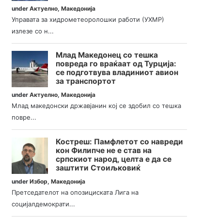
under
Актуелно
,
Македонија
Управата за хидрометеоролошки работи (УХМР)
излезе со н...
Млад Македонец со тешка
повреда го враќаат од Турција:
се подготвува владиниот авион
за транспортот
under
Актуелно
,
Македонија
Млад македонски државјанин кој се здобил со тешка
повре...
Костреш: Памфлетот со навреди
кон Филипче не е став на
српскиот народ, целта е да се
заштити Стоиљковиќ
under
Избор
,
Македонија
Претседателот на опозициската Лига на
социјалдемократи...