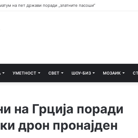
и почнува судењето за убиството на Тупак Шакур
А
УМЕТНОСТ
СВЕТ
ШОУ-БИЗ
МОЗАИК
С
ни на Грција поради
ки дрон пронајден