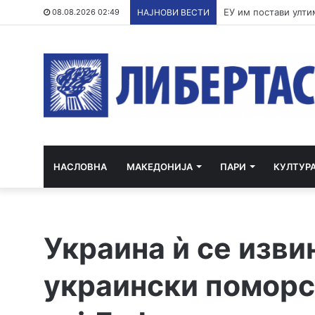
По речиси 30 годин
08.08.2026 02:49
НАЈНОВИ ВЕСТИ
НАСЛОВНА
МАКЕДОНИЈА
ПАРИ
КУЛТУР
Украина ѝ се изви
украински поморс