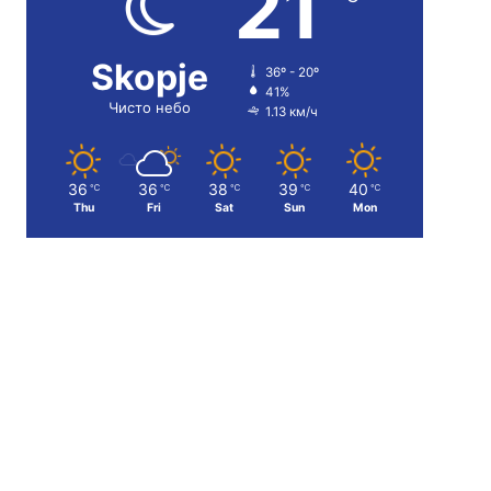
21
Skopje
36º - 20º
41%
Чисто небо
1.13 км/ч
36
36
38
39
40
℃
℃
℃
℃
℃
Thu
Fri
Sat
Sun
Mon