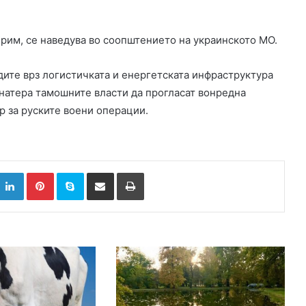
Крим, се наведува во соопштението на украинското МО.
ите врз логистичката и енергетската инфраструктура
 натера тамошните власти да прогласат вонредна
р за руските воени операции.
k
witter
LinkedIn
Pinterest
Skype
Сподели преку Е-маил
Испринтај