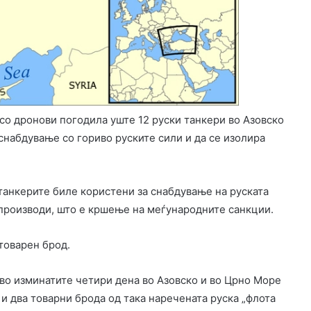
 со дронови погодила уште 12 руски танкери во Азовско
снабдување со гориво руските сили и да се изолира
танкерите биле користени за снабдување на руската
и производи, што е кршење на меѓународните санкции.
товарен брод.
во изминатите четири дена во Азовско и во Црно Море
 и два товарни брода од така наречената руска „флота