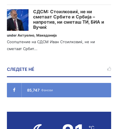
СДСМ: Стоилковиќ, не ни
сметаат Србите и Србија –
напротив, ни сметаш ТИ, БИА и
Вучиќ
under
Актуелно
,
Македонија
Соопштение на СДСМ Иван Стоилковиќ, не ни
сметаат Србит...
СЛЕДЕТЕ НÉ
85,747
Фанови
℃