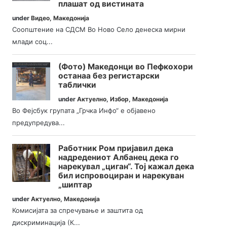
плашат од вистината
under
Видео
,
Македонија
Соопштение на СДСМ Во Ново Село денеска мирни
млади соц...
(Фото) Македонци во Пефкохори
останаа без регистарски
таблички
under
Актуелно
,
Избор
,
Македонија
Во Фејсбук групата „Грчка Инфо“ е објавено
предупредува...
Работник Ром пријавил дека
надредениот Албанец дека го
нарекувал „циган“. Тој кажал дека
бил испровоциран и нарекуван
„шиптар
under
Актуелно
,
Македонија
Комисијата за спречување и заштита од
дискриминација (К...