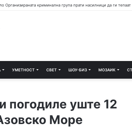
А
УМЕТНОСТ
СВЕТ
ШОУ-БИЗ
МОЗАИК
С
и погодиле уште 12
 Азовско Море