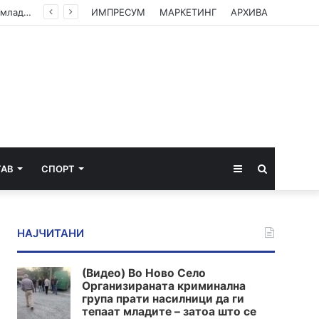
(Видео) Во Ново Село Организираната криминална група прати насилници да ги тепаат младите – затоа што се плашат од вистината
ИМПРЕСУМ
МАРКЕТИНГ
АРХИВА
Sidebar
Пребарај
ТАВ
СПОРТ
за
НАЈЧИТАНИ
(Видео) Во Ново Село
Организираната криминална
група прати насилници да ги
тепаат младите – затоа што се