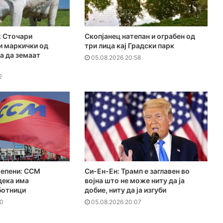
 Сточари
Скопјанец натепан и ограбен од
и маркички од
три лица кај Градски парк
за да земаат
05.08.2026 20:58
2
тепени: ССМ
Си-Ен-Ен: Трамп е заглавен во
дека има
војна што не може ниту да ја
ботници
добие, ниту да ја изгуби
30
05.08.2026 20:07