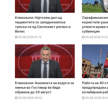
Клековски: Најголем дел од
Серафимовски:
пациентите сo западнонилска
користеле ушн
треска се од Скопскиот регион и
угинати крави 
Велес
субвенции
05.08.2026 21:12
05.08.2026 21:0
Клековски: Анализата на водата за
Работа на 40 с
пиење во Гостивар ќе биде
предупредува 
објавена до 20 август
колабирани ра
05.08.2026 20:52
05.08.2026 20: