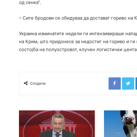
од сенка“.
– Сите бродови се обидуваа да достават гориво на 
Украина изминатите недели ги интензивираше напад
на Крим, што придонесе за недостиг на гориво и ги
состојба на полуостровот, клучен логистички цента
Faceboo
T
Сподели