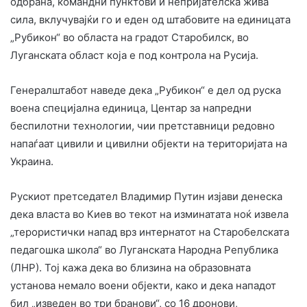
одбрана, командни пунктови и непријателска жива
сила, вклучувајќи го и еден од штабовите на единицата
„Рубикон“ во областа на градот Старобилск, во
Луганската област која е под контрола на Русија.
Генералштабот наведе дека „Рубикон“ е дел од руска
воена специјална единица, Центар за напредни
беспилотни технологии, чии претставници редовно
напаѓаат цивили и цивилни објекти на територијата на
Украина.
Рускиот претседател Владимир Путин изјави денеска
дека власта во Киев во текот на изминатата ноќ извела
„терористички напад врз интернатот на Старобелската
педагошка школа“ во Луганската Народна Република
(ЛНР). Тој кажа дека во близина на образовната
установа немало воени објекти, како и дека нападот
бил „изведен во три бранови“, со 16 дронови,