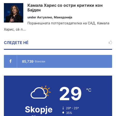
Камала Харис со остри критики кон
Бајден
under
Актуелно
,
Македонија
Поранешната потпретседателка на САД, Камала
Харис, сè п...
СЛЕДЕТЕ НÉ
85,739
Фанови
29
℃
Skopje
29º - 25º
35%