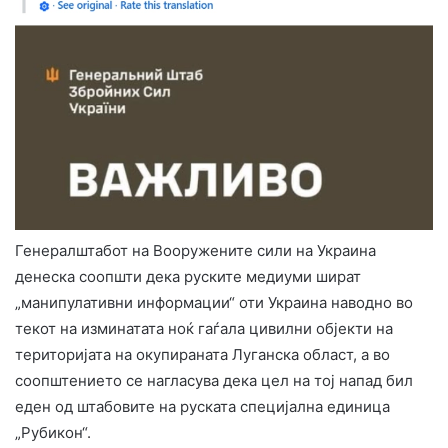
Генералштабот на Вооружените сили на Украина
денеска соопшти дека руските медиуми шират
„манипулативни информации“ оти Украина наводно во
текот на изминатата ноќ гаѓала цивилни објекти на
територијата на окупираната Луганска област, а во
соопштението се нагласува дека цел на тој напад бил
еден од штабовите на руската специјална единица
„Рубикон“.