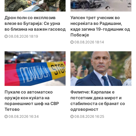
Дрон полн со експлозив
Уапсен трет учесник во
влезе во Бугарија: Се урна
несреќата во Радишани,
во близина на важен гасовод
каде загина 19-годишник од
Побожје
08.08.2026 18:19
08.08.2026 18:14
Пукале со автоматско
Филипче: Карпалак е
оружје кон куќата на
потсетник дека мирот и
поранешниот шеф на СВР
стабилноста се бранат со
Тетово
одговорност
08.08.2026 16:34
08.08.2026 16:25