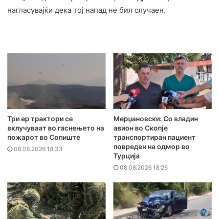
нагласувајќи дека тој напад не бил случаен.
Три ер трактори се
Мерџановски: Со владин
вклучуваат во гаснењето на
авион во Скопје
пожарот во Сопиште
транспортиран пациент
повреден на одмор во
08.08.2026 18:33
Турција
08.08.2026 18:26