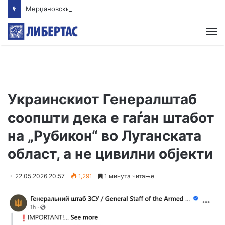
Мерџановски: Со владин авион во Скопје транспортиран пациент повреден на одмор во Турција
М
Украинскиот Генералштаб
соопшти дека е гаѓан штабот
на „Рубикон“ во Луганската
област, а не цивилни објекти
22.05.2026 20:57
1,291
1 минута читање