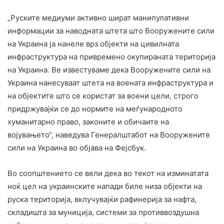
„Руските медиуми активно шират манипулативни
информации за наводната штета што Вооружените сили
на Украина ја нанеле врз објекти на цивилната
инфраструктура на привремено окупираната територија
на Украина. Ве известуваме дека Вооружените сили на
Украина нанесуваат штета на воената инфраструктура и
на објектите што се користат за воени цели, строго
придржувајќи се до нормите на меѓународното
хуманитарно право, законите и обичаите на
војувањето“, наведува Генералштабот на Вооружените
сили на Украина во објава на Фејсбук.
Во соопштението се вели дека во текот на изминатата
ноќ цел на украинските напади биле низа објекти на
руска територија, вклучувајќи рафинерија за нафта,
складишта за муниција, системи за противвоздушна