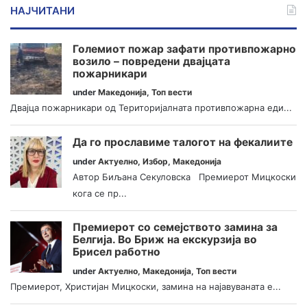
НАЈЧИТАНИ
Големиот пожар зафати противпожарно
возило – повредени двајцата
пожарникари
under
Македонија
,
Топ вести
Двајца пожарникари од Територијалната противпожарна еди...
Да го прославиме талогот на фекалиите
under
Актуелно
,
Избор
,
Македонија
Автор Биљана Секуловска Премиерот Мицкоски
кога се пр...
Премиерот со семејството замина за
Белгија. Во Бриж на екскурзија во
Брисел работно
under
Актуелно
,
Македонија
,
Топ вести
Премиерот, Христијан Мицкоски, замина на најавуваната е...